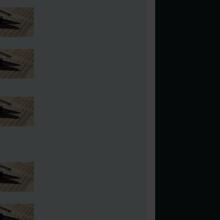
Панче Ќумбев го
анализира и прогнозира
финалето на ЕУРО 2020
Александар Васоски со
анализа и прогноза за
големото финале на
ЕУРО 2020
ЕУРО 2020 – ФИНАЛЕ:
Италија – Англија,
Азурите чекаат 53
години за трофејот,
Гордиот албион чека
одсекогаш
Александар Васоски со
прогноза за второто
полуфинале на ЕУРО 2020
Специјал тикет за
натпреварот Англија –