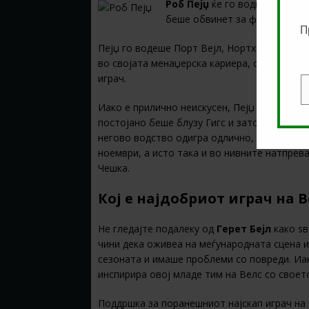
Роб Пејџ
ќе го води Велс на
Е
беше обвинет за физички нап
П
Пејџ го водеше Порт Вејл, Нортхемптон и м
во својата менаџерска кариера, откако има
играч.
E
Иако е прилично неискусен, Пејџ не е непоз
постојано беше блузу Гигс и затоа нема в
негово водство одигра одлично, заврши на 
ноември, а исто така и во нивните натпрев
Чешка.
Кој е најдобриот играч на В
Не гледајте подалеку од
Герет Бејл
како ѕв
чини дека оживеа на меѓународната сцена и
сезоната и имаше проблеми со повреди. Иак
инспирира овој младе тим на Велс со своет
Поддршка за поранешниот најскап играч на 