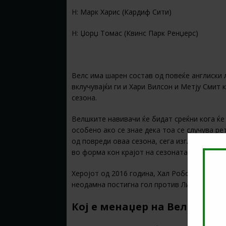
Н: Марк Харис (Кардиф Сити)
Н: Џорџ Томас (Квинс Парк Ренџерс)
Велс има шарен состав од повеќе англиски 
вклучувајќи ги и Хари Вилсон и Метју Смит
сезона.
Велшките навивачи ќе бидат среќни кога ќе 
особено ако се знае дека тоа се случува ре
од повреди оваа сезона, сега изгледа дека 
во форма кон крајот на сезоната и тоа е го
Херојот од 2016 година, Хал Робсон-Кану, 
неодамна постигна гол против Ливерпул, но
Кој е менаџер на Велс?