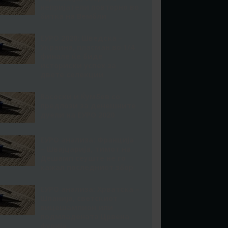
непријатели повторно во
битка на Вембли
ЕУРО 2020: Шведска –
Украина, пласман во 1/4
финале ќе биде
историски успех за
двете селекции
Васоски и Ќумбев со
предлози за денешните
дуели на ЕУРО 2020
ЕУРО анализа: Франција
– Швајцарија, тимот на
Дешамп сеуште не го
кажал последниот збор
ЕУРО анализа: Хрватска –
Шпанија, светскиот
вицешампион или
подмладената Црвена
фурија