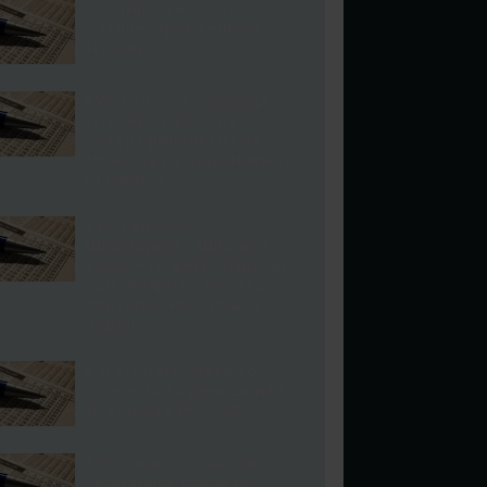
Специјал тикет за
натпреварот Белгија –
Италија
ЕУРО анализа: Белгија –
Италија, дерби на
четвртфиналето кое
може да го даде новиот
шампион
ЕУРО анализа:
Швајцарија – Шпанија,
Енрике ги демантираше
критичарите, но сега
повторно има тешка
задача
Васоски и Ќумбев со
прогноза за денешните
дуели на ЕУРО 2020
ЕУРО анализа: Англија –
Германија, старите