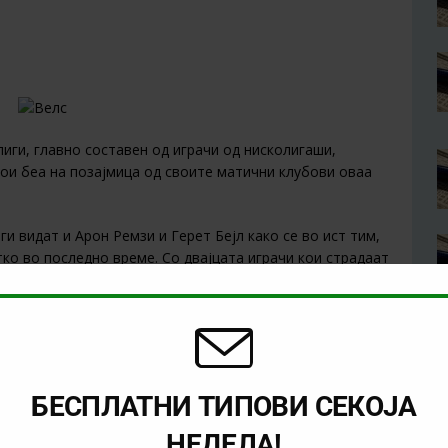
лиги, главно составен од играчи од нисколигаши,
 кои беа на позајмица од своите матични клубови оваа
ги видат и Арон Ремзи и Герет Бејл како се во ист тим,
тко во последно време. Со двајцата играчи кои страдаат
сепак ќе бидат спремни за настап. Бејл особено, влезе
лем плус за тимот.
сепак е надвор од тимот. Напаѓачот на Вест Бромвич
 нема место за него во тимот од 28 фудбалери.
БЕСПЛАТНИ ТИПОВИ СЕКОЈА
НЕДЕЛА!