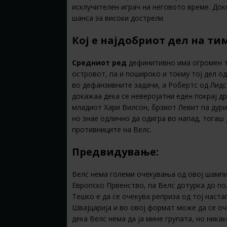
исклучителен играч на неговото време. Док
шанса за високи дострели.
Кој е најдобриот дел на ти
Средниот ред
дефинитивно има огромен та
островот, па и пошироко и токму тој дел од
во дефанзивните задачи, а Робертс од Лидс 
докажаа дека се неверојатни еден покрај др
младиот Хари Вилсон, брзиот Левит па дури
но знае одлично да одигра во напад, тогаш 
противниците на Велс.
Предвидување:
Велс нема големи очекувања од овој шампи
Европско Првенство, па Велс дотурка до п
Тешко е да се очекува реприза од тој настап
Швајцарија и во овој формат може да се о
дека Велс нема да ја мине групата, но ника