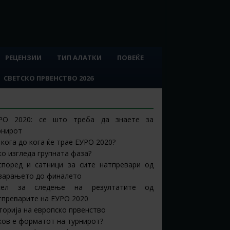
РЕЦЕНЗИИ
ТИП АЛАТКИ
ПОВЕЌЕ
СВЕТСКО ПРВЕНСТВО 2026
ДРЖИНА
РО 2020: се што треба да знаете за
рнирот
 кога до кога ќе трае ЕУРО 2020?
ко изгледа групната фаза?
според и сатници за сите натпревари од
варањето до финалето
сел за следење на резултатите од
тпреварите на ЕУРО 2020
торија на европско првенство
ков е форматот на турнирот?