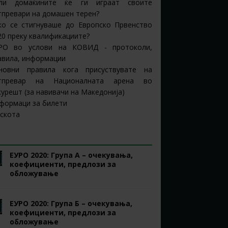
ли домаќините ќе ги играат своите
тпревари на домашен терен?
ко се стигнуваше до Европско Првенство
20 преку квалификациите?
РО во услови на КОВИД - протоколи,
авила, информации
новни правила кога присуствувате на
тпревар на Националната арена во
курешт (за навивачи на Македонија)
формаци за билети
скота
РО 2020 ГРУПИ
ЕУРО 2020: Група А – очекувања,
коефициенти, предлози за
обложување
ЕУРО 2020: Група Б – очекувања,
коефициенти, предлози за
обложување