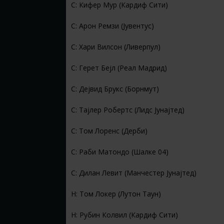
С: Кифер Мур (Кардиф Сити)
С: Арон Ремзи (Јувентус)
С: Хари Вилсон (Ливерпул)
С: Герет Бејл (Реал Мадрид)
С: Дејвид Брукс (Борнмут)
С: Тајлер Робертс (Лидс Јунајтед)
С: Том Лоренс (Дерби)
С: Раби Матондо (Шалке 04)
С: Дилан Левит (Манчестер Јунајтед)
Н: Том Локер (Лутон Таун)
Н: Рубин Колвил (Кардиф Сити)