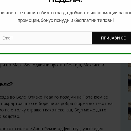
УРО 2020
како привремен менаџер, откако Рајан Гигс
ад и му беше прекинат договорот.
ријавете се нашиот билтен за да добивате информации за но
ладинската фудбалска селекција на Велс до 21 година
промоции, бонус понуди и бесплатни типови!
ше повеќе од 550 настапи во англискиот фудбал како
Email
ПРИЈАВИ СЕ
mail
нат за составот на Велс. Помошникот на Гигс, Пејџ
оопшто проблем со вклопувањето во тимот. Велс под
првото место во групата во Лигата на нациите во
ари во Март беа одлични против Белгија, Мексико и
елс?
езда во Велс. Откако Реал го позајми на Тотенхем се
 покрај тоа што се бореше за добра форма во текот на
о не е толку страшен како некогаш, Бејл може да го
о водство.
светот секако е Арон Ремзи од Јувентус, уште еден