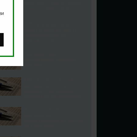
очекуваат многу голови
денес на ЕУРО 2020
ви
ЕУРО анализа: Чешка –
Данска, дуел на двете
изненадувања на
првенството
Специјал тикет за
натпреварот Украина –
Англија
ЕУРО анализа: Украина –
Англија, патот кон
финалето на Вембли
отворен за англичаните
Васоски и Ќумбев со
прогнози за
четвртфиналните дуели
на ЕУРО 2020