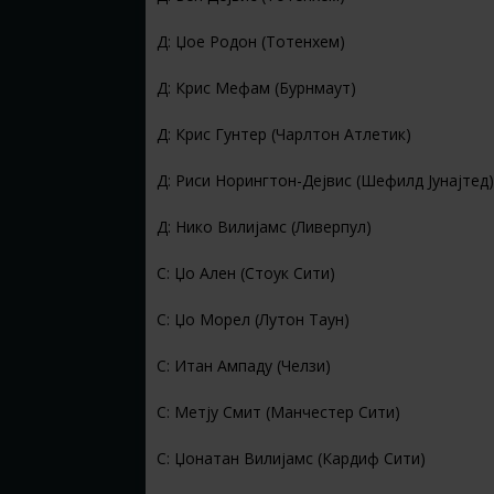
Д: Џое Родон (Тотенхем)
Д: Крис Мефам (Бурнмаут)
Д: Крис Гунтер (Чарлтон Атлетик)
Д: Риси Норингтон-Дејвис (Шефилд Јунајтед)
Д: Нико Вилијамс (Ливерпул)
С: Џо Ален (Стоук Сити)
С: Џо Морел (Лутон Таун)
С: Итан Ампаду (Челзи)
С: Метју Смит (Манчестер Сити)
С: Џонатан Вилијамс (Кардиф Сити)