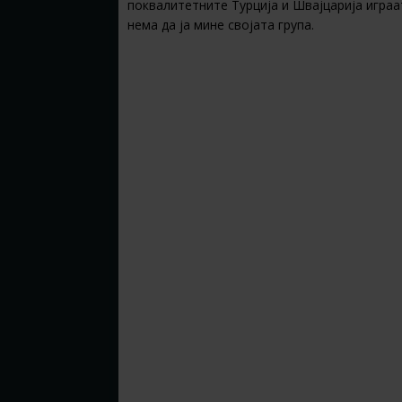
поквалитетните Турција и Швајцарија играа
нема да ја мине својата група.