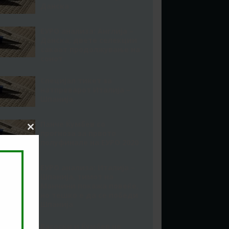
Данска
ЕУРО анализа: Англија –
Данска, двете селекции
сакаат продолжување на
сонот
Специјал тикет за
натпреварот Италија –
Шпанија
Панче Ќумбев со
прогноза за првото
Close
this
полуфинале на ЕУРО 2020
module
ЕУРО анализа: Италија –
Шпанија, тимот на
Манчини покажа повеќе,
но тешко е да се победи
Шпанија
Васоски и Ќумбев не