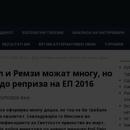
 ДЕНОТ
БЕСПЛАТНИ ТИПОВИ
АНАЛИЗА НА НАТПРЕВАРИ
REZULTATI MK
BET365 АЛТЕРНАТИВЕН ЛИНК
ТУРНИРИ
СО
ЕУРО 2020: Велс – Бејл и Ремзи можат многу, но тешко дека
ЕУ
јл и Ремзи можат многу, но
ту
Од
 до реприза на ЕП 2016
Ка
Ра
от
Ек
се оформува многу доцна, но тоа не би требало
на
а квалитет. Совладувајќи го Мексико во
Ис
лификациите за Светското првенство во март,
Ка
ја добра минутажа од новиот менаџер Роб Пејџ,