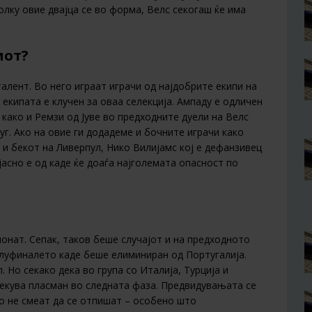
олку овие двајца се во форма, Велс секогаш ќе има
мот?
лент. Во него играат играчи од најдобрите екипи на
 екипата е клучен за оваа селекција. Ампаду е одличен
како и Ремзи од Јуве во предходните дуели на Велс
уг. Ако на овие ги додадеме и бочните играчи како
 и бекот на Ливерпул, Нико Вилијамс кој е дефанзивец
јасно е од каде ќе доаѓа најголемата опасност по
онат. Сепак, таков беше случајот и на предходното
олуфиналето каде беше елиминиран од Португалија.
. Но секако дека во група со Италија, Турција и
чекува пласман во следната фаза. Предвидувањата се
ко не смеат да се отпишат – особено што