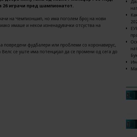
Да
на 26 играчи пред шампионатот.
на
Ка
рачи на Чемпионшип, но има поголем број на нови
20
 иако имаше и некои изненадувачки отсуства на
ЕУ
пр
Ос
а повредени фудбалери или проблеми со коронавирус,
на
 Велс се уште има потенцијал да се промени од сега до
Бу
Ин
Ма
ЕУ