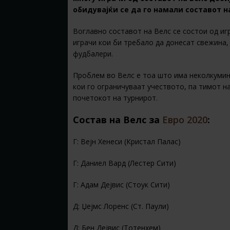
обидувајќи се да го намали составот 
Воглавно составот на Велс се состои од иг
играчи кои би требало да донесат свежина,
фудбалери.
Проблем во Велс е тоа што има неколкумин
кои го ограничуваат учеството, па тимот на
почетокот на турнирот.
Состав на Велс за
Евро 2020
:
Г: Вејн Хенеси (Кристал Палас)
Г: Даниел Вард (Лестер Сити)
Г: Адам Дејвис (Стоук Сити)
Д: Џејмс Лоренс (Ст. Паули)
Д: Бен Дејвис (Тотенхем)