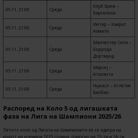
Клуб Бриж –
05.11. 21:00
Среда
Барселона
Интер – Каират
05.11. 21:00
Среда
Алмати
Манчестер Сити –
05.11. 21:00
Среда
Борусија
Дортмунд
Марсеј –
05.11. 21:00
Среда
Аталанта
Њукасл – Атлетик
05.11. 21:00
Среда
Билбао
Распоред на Коло 5 од лигашката
фаза на Лига на Шампиони 2025/26
Петото коло од Лигата на Шампионите ќе се одигра на
крајот на ноември 2025 година, односно на 25-ти и 26-ти