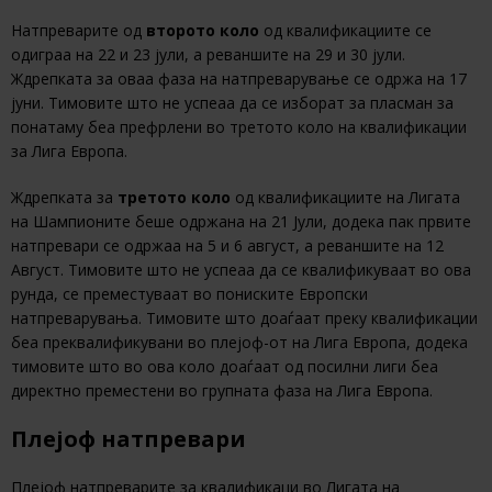
Натпреварите од
второто коло
од квалификациите се
одиграа на 22 и 23 јули, а реваншите на 29 и 30 јули.
Ждрепката за оваа фаза на натпреварување се одржа на 17
јуни. Тимовите што не успеаа да се изборат за пласман за
понатаму беа префрлени во третото коло на квалификации
за Лига Европа.
Ждрепката за
третото коло
од квалификациите на Лигата
на Шампионите беше одржана на 21 Јули, додека пак првите
натпревари се одржаа на 5 и 6 август, а реваншите на 12
Август. Тимовите што не успеаа да се квалификуваат во ова
рунда, се преместуваат во пониските Европски
натпреварувања. Тимовите што доаѓаат преку квалификации
беа преквалификувани во плејоф-от на Лига Европа, додека
тимовите што во ова коло доаѓаат од посилни лиги беа
директно преместени во групната фаза на Лига Европа.
Плејоф натпревари
Плејоф натпреварите за квалификаци во Лигата на