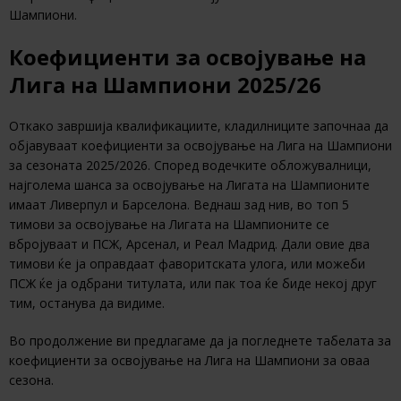
Шампиони.
Коефициенти за освојување на
Лига на Шампиони 2025/26
Откако завршија квалификациите, кладилниците започнаа да
објавуваат коефициенти за освојување на Лига на Шампиони
за сезоната 2025/2026. Според водечките обложувалници,
најголема шанса за освојување на Лигата на Шампионите
имаат Ливерпул и Барселона. Веднаш зад нив, во топ 5
тимови за освојување на Лигата на Шампионите се
вбројуваат и ПСЖ, Арсенал, и Реал Мадрид. Дали овие два
тимови ќе ја оправдаат фаворитската улога, или можеби
ПСЖ ќе ја одбрани титулата, или пак тоа ќе биде некој друг
тим, останува да видиме.
Во продолжение ви предлагаме да ја погледнете табелата за
коефициенти за освојување на Лига на Шампиони за оваа
сезона.