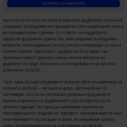
РАСПОРЕД ЗА
ОСМО КОЛО
Уште на почетокот на новата европска фудбалска сезона нe
очекуваат возбудливи натпревари во сите национални лиги и
интернационални турнири. Со стартот на најдобрите
европски фудбалски првенства, веќе видовме возбудливи
моменти, изненадувања, но и рутински натпревари за некои
големи тимови. Европскиот фудбал не би ја имал таа
препознатливост доколку секоја сезона магијата на
фудбалот не биде збогатена со натпреварите на Лига на
Шампиони 2025/26.
Така, една од највозбудливите фази во Лига на шампиони за
сезоната 2025/26 – лигашката фаза, започнува на 16
септември, што ќе ни овозможи уживање пред малите
екрани и враќање на фудбалскиот сјај на Европа после
летните одмори. Но, пред да направиме анализа на
овогодинешното издание на турнирот, квалификациите како
и натпреварите од лигашката фаза, ќе направиме краток
осврт за коефициентите за освојување на Лига на