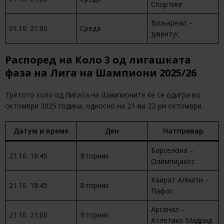
Спортинг
Виљареал –
01.10. 21:00
Среда
Јувентус
Распоред на Коло 3 од лигашката
фаза на Лига на Шампиони 2025/26
Третото коло од Лигата на Шампионите ќе се одигра во
октомври 2025 година, односно на 21-ви 22-ри октомври.
Датум и време
Ден
Натпревар
Барселона –
21.10. 18:45
Вторник
Олимпијакос
Каират Алмати –
21.10. 18:45
Вторник
Пафос
Арсенал –
21.10. 21:00
Вторник
Атлетико Мадрид