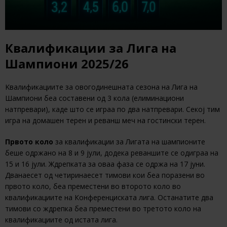
Квалификации за Лига на
Шампиони 2025/26
Kвалификациите за овогодинешната сезона на Лига на
Шампиони беа составени од 3 кола (елиминациони
натпревари), каде што се играа по два натпревари. Секој тим
игра на домашен терен и реванш меч на гостински терен.
Првото коло
за квалификации за Лигата на шампионите
беше одржано на 8 и 9 јули, додека реваншите се одиграа на
15 и 16 јули. Ждрепката за оваа фаза се одржа на 17 јуни.
Дванаесет од четиринаесет тимови кои беа поразени во
првото коло, беа преместени во второто коло во
квалификациите на Конференциската лига. Останатите два
тимови со ждрепка беа преместени во третото коло на
квалификациите од истата лига.