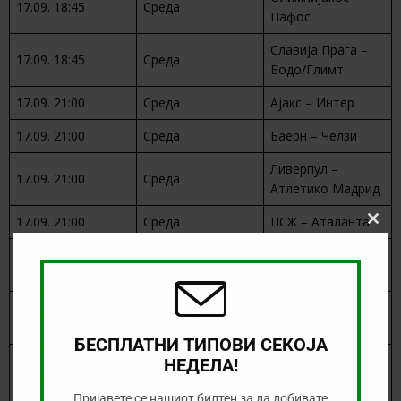
17.09. 18:45
Среда
Пафос
Славија Прага –
17.09. 18:45
Среда
Бодо/Глимт
17.09. 21:00
Среда
Ајакс – Интер
17.09. 21:00
Среда
Баерн – Челзи
Ливерпул –
17.09. 21:00
Среда
Атлетико Мадрид
17.09. 21:00
Среда
ПСЖ – Аталанта
Clos
this
Клуб Бриж –
modu
18.09. 18:45
Четврток
Монако
Копенхаген – Баер
18.09. 18:45
Четврток
Леверкузен
БЕСПЛАТНИ ТИПОВИ СЕКОЈА
Ајнтрахт
НЕДЕЛА!
18.09. 21:00
Четврток
Франкфурт –
Галатасарај
Пријавете се нашиот билтен за да добивате