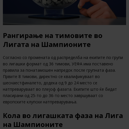
Рангирање на тимовите во
Лигата на Шампионите
Согласно со промената од распределба на екипите по групи
во лигашки формат од 36 тимови, УЕФА има поставено
правила за понатамошен напредок после групната фаза.
Првите 8 тимови, директно се квалификуваат во
шеснаестфиналето, додека од 9 до 24 место се
натпреваруваат во плејоф фазата. Екипите што ќе бидат
пласирани од 25-то до 36-то место завршуваат со
европските клупски натпреварувања.
Кола во лигашката фаза на Лига
на Шампионите