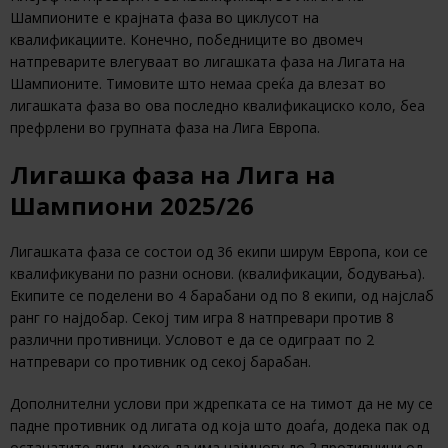
Шампионите е крајната фаза во циклусот на
квалификациите. Конечно, победниците во двомеч
натпреварите влегуваат во лигашката фаза на Лигата на
Шампионите. Тимовите што немаа среќа да влезат во
лигашката фаза во ова последно квалификациско коло, беа
префрлени во групната фаза на Лига Европа.
Лигашка фаза на Лига на
Шампиони 2025/26
Лигашката фаза се состои од 36 екипи ширум Европа, кои се
квалификувани по разни основи. (квалификации, бодувања).
Екипите се поделени во 4 барабани од по 8 екипи, од најслаб
ранг го најдобар. Секој тим игра 8 натпревари против 8
различни противници. Условот е да се одиграат по 2
натпревари со противник од секој барабан.
Дополнителни услови при ждрепката се на тимот да не му се
падне противник од лигата од која што доаѓа, додека пак од
останатите лиги, може да има најмногу до 2 противници од