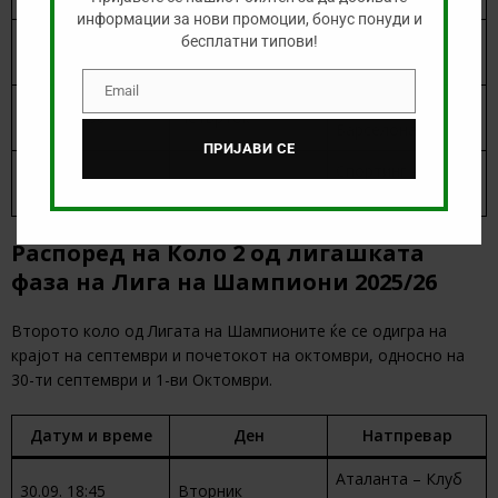
информации за нови промоции, бонус понуди и
Манчестер Сити –
бесплатни типови!
18.09. 21:00
Четврток
Наполи
Email
Email
Њукасл –
18.09. 21:00
Четврток
Барселона
ПРИЈАВИ СЕ
Спортинг –
18.09. 21:00
Четврток
Каират Алмати
Распоред на Коло 2 од лигашката
фаза на Лига на Шампиони 2025/26
Второто коло од Лигата на Шампионите ќе се одигра на
крајот на септември и почетокот на октомври, односно на
30-ти септември и 1-ви Октомври.
Датум и време
Ден
Натпревар
Аталанта – Клуб
30.09. 18:45
Вторник