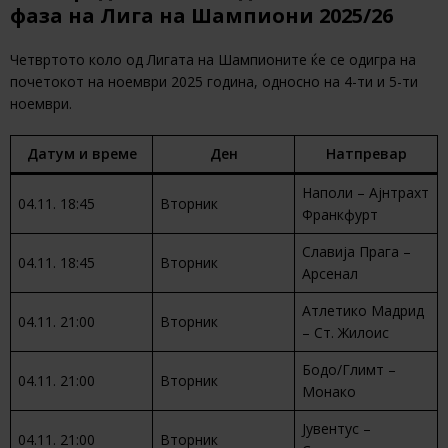
фаза на Лига на Шампиони 2025/26
Четвртото коло од Лигата на Шампионите ќе се одигра на
почетокот на ноември 2025 година, односно на 4-ти и 5-ти
ноември.
Датум и време
Ден
Натпревар
Наполи – Ајнтрахт
04.11. 18:45
Вторник
Франкфурт
Славија Прага –
04.11. 18:45
Вторник
Арсенал
Атлетико Мадрид
04.11. 21:00
Вторник
– Ст. Жилоис
Бодо/Глимт –
04.11. 21:00
Вторник
Монако
Јувентус –
04.11. 21:00
Вторник