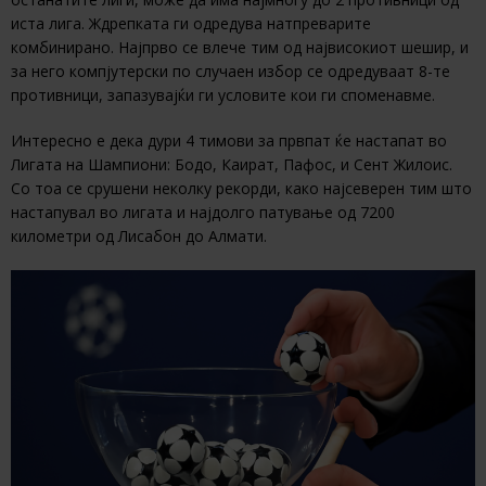
иста лига. Ждрепката ги одредува натпреварите
комбинирано. Најпрво се влече тим од највисокиот шешир, и
за него компјутерски по случаен избор се одредуваат 8-те
противници, запазувајќи ги условите кои ги споменавме.
Интересно е дека дури 4 тимови за првпат ќе настапат во
Лигата на Шампиони: Бодо, Каират, Пафос, и Сент Жилоис.
Со тоа се срушени неколку рекорди, како најсеверен тим што
настапувал во лигата и најдолго патување од 7200
километри од Лисабон до Алмати.