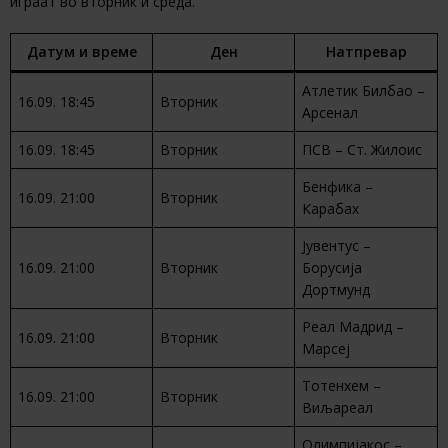
играат во вторник и среда.
Датум и време
Ден
Натпревар
Атлетик Билбао –
16.09. 18:45
Вторник
Арсенал
16.09. 18:45
Вторник
ПСВ – Ст. Жилоис
Бенфика –
16.09. 21:00
Вторник
Карабах
Јувентус –
16.09. 21:00
Вторник
Борусија
Дортмунд
Реал Мадрид –
16.09. 21:00
Вторник
Марсеј
Тотенхем –
16.09. 21:00
Вторник
Виљареал
Олимпијакос –