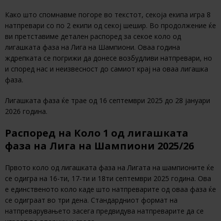
Како што спомнавме погоре во текстот, секоја екипа игра 8
натпревари со по 2 екипи од секој шешир. Во продолжение ќе
ви претставиме детален распоред за секое коло од
лигашката фаза на Лига на Шампиони. Оваа година
ждрепката се погрижи да донесе возбудливи натпревари, но
и според нас и неизвесност до самиот крај на оваа лигашка
фаза.
Лигашката фаза ќе трае од 16 септември 2025 до 28 јануари
2026 година.
Распоред на Коло 1 од лигашката
фаза на Лига на Шампиони 2025/26
Првото коло од лигашката фаза на Лигата на шампионите ќе
се одигра на 16-ти, 17-ти и 18ти септември 2025 година. Ова
е единственото коло каде што натпреварите од оваа фаза ќе
се одиграат во три дена. Стандардниот формат на
натпреварувањето засега предвидува натпреварите да се