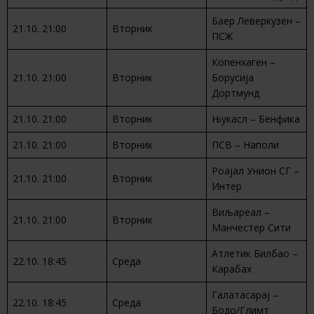
Баер Леверкузен –
21.10. 21:00
Вторник
ПСЖ
Копенхаген –
21.10. 21:00
Вторник
Борусија
Дортмунд
21.10. 21:00
Вторник
Њукасл – Бенфика
21.10. 21:00
Вторник
ПСВ – Наполи
Роајал Унион СГ –
21.10. 21:00
Вторник
Интер
Виљареал –
21.10. 21:00
Вторник
Манчестер Сити
Атлетик Билбао –
22.10. 18:45
Среда
Карабах
Галатасарај –
22.10. 18:45
Среда
Бодо/Глимт