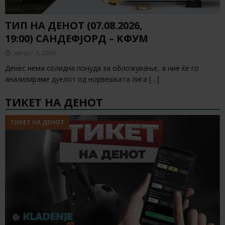
ТИП НА ДЕНОТ (07.08.2026,
19:00) САНДЕФЈОРД – КФУМ
август 7, 2026
Денес нема солидна понуда за обложување, а ние ќе го
анализираме дуелот од норвешката лига
[…]
ТИКЕТ НА ДЕНОТ
ТИКЕТ НА ДЕНОТ