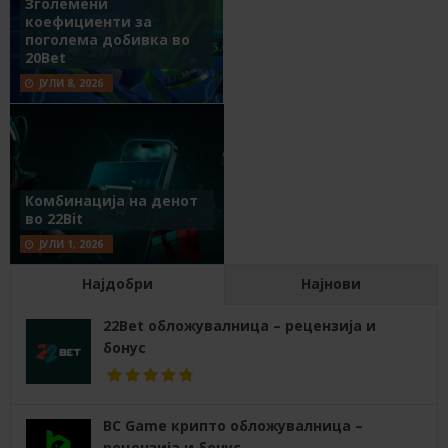
Зголемени
коефициенти за
поголема добивка во
20Bet
ЈУЛИ 8, 2026
Комбинација на денот
во 22Bit
ЈУЛИ 1, 2026
Најдобри
Најнови
22Bet обложувалница – рецензија и
бонус
BC Game крипто обложувалница –
рецензија и бонус