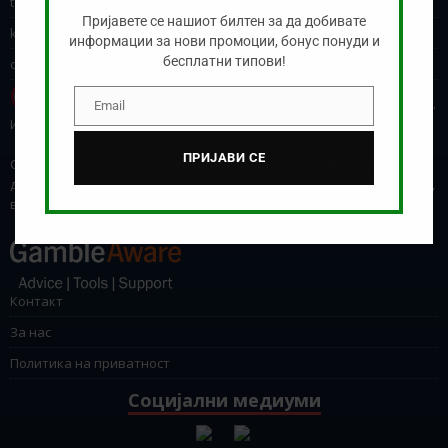
taratur.com
Пријавете се нашиот билтен за да добивате
kladjenje.rs
информации за нови промоции, бонус понуди и
бесплатни типови!
casinobonus.rs
Учество во игри на среќа е дозволено за лица со 18+ години.
Email
Email
Играј одговорно!
ПРИЈАВИ СЕ
Согласно Законот за игрите на среќа и за забавните игри не е
дозволено физичко лице да учествува во странски игри на среќа,
во кои влоговите се уплаќаат на територијата на Македонија.
Контакт
За нас
Политика на приватност
Социјални медиуми