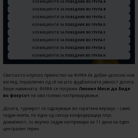
КОЕФИЦИЕНТИ ЗА
ПОБЕДНИК ВО ГРУПА A
КОЕФИЦИЕНТИ ЗА
ПОБЕДНИК ВО ГРУПА B
КОЕФИЦИЕНТИ ЗА
ПОБЕДНИК ВО ГРУПА C
КОЕФИЦИЕНТИ ЗА
ПОБЕДНИК ВО ГРУПА D
КОЕФИЦИЕНТИ ЗА
ПОБЕДНИК ВО ГРУПА E
КОЕФИЦИЕНТИ ЗА
ПОБЕДНИК ВО ГРУПА F
КОЕФИЦИЕНТИ ЗА
ПОБЕДНИК ВО ГРУПА G
КОЕФИЦИЕНТИ ЗА
ПОБЕДНИК ВО ГРУПА H
Светското клупско првенство на ФИФА ќе добие целосно нов
изглед, поразличен од сè на што фудбалската јавност досега
беше навикната. ФИФА се погрижи
Лионел Меси да биде
во фокусот
на ова големо натпреварување.
Досега, турнирот се одржуваше во скратена верзија – само
седум екипи, по една од секоја конфедерација плус
домаќинот, со вкупно седум натпревари за 11 дена на еден
централен терен.