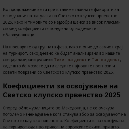
Во продолжение ќе ги претставиме главните фаворити за
освојување на титулата на Светското клупско првенство
2025, како и тимовите со најдобри шанси за висок пласман
според коефициентите понудени од водечките
обложувалници.
Натпреварите од групната фаза, како и оние до самиот крај
на турнирот, секојдневно ќе бидат анализирани во нашите
специјализирани рубрики
Тикет на денот
и
Тип на денот
,
каде што ќе можете да ги следите најновите прогнози и
совети поврзани со Светското клупско првенство 2025.
Коефициенти за освојување на
Светско клупско првенство 2025
Според обложувалниците во Македонија, не се очекува
поголемо изненадување кога станува збор за освојувачот на
Светското клупско првенство. Коефициентите за освојување
на турнирот одат во прилог на европските екипи, при што