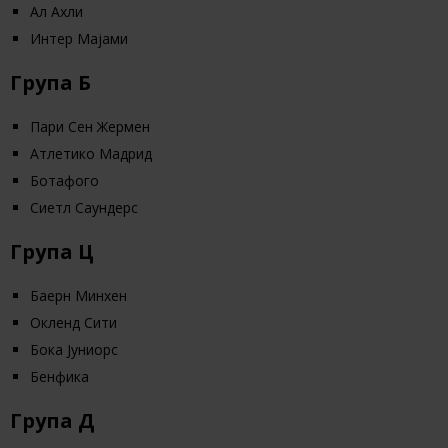
Ал Ахли
Интер Мајами
Група Б
Пари Сен Жермен
Атлетико Мадрид
Ботафого
Сиетл Саундерс
Група Ц
Баерн Минхен
Окленд Сити
Бока Јуниорс
Бенфика
Група Д