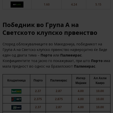
1.60
4.24
5.15
Победник во Група А на
Светското клупско првенство
Според обложувалниците во Македонија, победникот на
Група А на Светско клупско првенство најверојатно ќе биде
еден од двата тима –
Порто
или
Палмеирас
.
Коефициентите тоа јасно го покажуваат, при што
Порто
има
мала предност во однос на бразилскиот
Палмеирас
.
Интер
Ал Ахли
Кладилница
Порто
Палмеирас
Мајами
Каиро
2.37
2.87
4.00
10.00
2.375
2.875
4.00
10.00
2.37
2.87
4.00
10.00