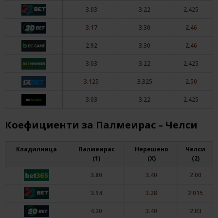
3.03
3.22
2.425
3.17
3.30
2.46
2.92
3.30
2.46
3.03
3.22
2.425
3.125
3.325
2.50
3.03
3.22
2.425
Коефициенти за Палмеирас – Челси
Кладилница
Палмеирас
Нерешено
Челси
(1)
(X)
(2)
3.80
3.40
2.00
3.94
3.28
2.015
4.20
3.40
2.03