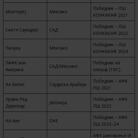
Победник – ЛШ
Монтереј
Мексико
КОНКАКАФ 2021
Победник – ЛШ
Сиетл Саундерс
САД
КОНКАКАФ 2022
Победник – ЛШ
Пачука
Мексико
КОНКАКАФ 2024
ЛАФК или
Победник на
САД/Мексико
Америка
плејоф (TBC)
Победник – АФК
Ал Хилал
Саудиска Арабија
ЛШ 2021
Урава Ред
Победник – АФК
Јапонија
Дајмондс
ЛШ 2022
Победник – АФК
Ал Аин
ОАЕ
ЛШ 2023–24
АФК рангирање (4