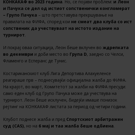
КОНКАКАФ во 2023 година
. Но, се појави проблем:
и Леон
и Пачука се дел од истиот сопственички конгломерат
– Групо Пачука
– што претставува прекршување на
правилата на ФИФА, според кои
не смеат два клуба со ист
сопственик да учествуваат на истото издание на
турнирот
.
И покрај оваа ситуација, Леон беше вклучен во
ждрепката
во декември
и доби место во
Група D
, заедно со Челси,
Фламенго и Есперанс де Тунис.
Костариканскиот клуб Лига Депортива Алахуеленсе
реагираше прв – поднесувајќи официјална жалба до ФИФА.
На крајот, во март, Комитетот за жалби на ФИФА пресуди:
само еден клуб од Групо Пачука може да учествува на
турнирот. Леон беше исклучен, бидејќи имаше понизок
рејтинг на КОНКАКАФ листата за период од четири години.
Клубот поднесе жалба и пред
Спортскиот арбитражен
суд (CAS)
, но на
6 мај и таа жалба беше одбиена
.