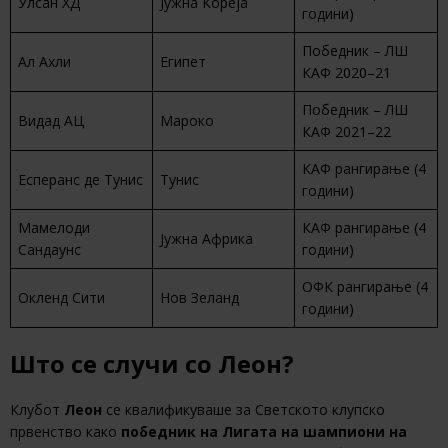
Улсан ХД
Јужна Кореја
години)
Победник – ЛШ
Ал Ахли
Египет
КАФ 2020–21
Победник – ЛШ
Видад АЦ
Мароко
КАФ 2021–22
КАФ рангирање (4
Есперанс де Тунис
Тунис
години)
Мамелоди
КАФ рангирање (4
Јужна Африка
Сандаунс
години)
ОФК рангирање (4
Окленд Сити
Нов Зеланд
години)
Што се случи со Леон?
Клубот
Леон
се квалификуваше за Светското клупско
првенство како
победник на Лигата на шампиони на