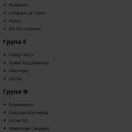
Фламенго
Есперанс де Тунис
Челси
ФК Лос Анџелес
Група Е
Ривер Плејт
Урава Ред Дајмондс
Монтереј
Интер
Група Ф
Флуминенсе
Борусија Дортмунд
Улсан ХД
Мамелоди Сандаунс