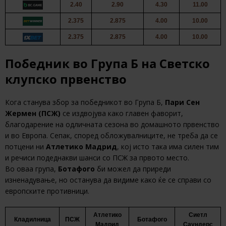
2.40
2.90
4.30
11.00
2.375
2.875
4.00
10.00
2.375
2.875
4.00
10.00
Победник во Група Б на Светско
клупско првенство
Кога станува збор за победникот во Група Б,
Пари Сен
Жермен (ПСЖ)
се издвојува како главен фаворит,
благодарение на одличната сезона во домашното првенство
и во Европа. Сепак, според обложувалниците, не треба да се
потцени ни
Атлетико Мадрид
, кој исто така има силен тим
и речиси подеднакви шанси со ПСЖ за првото место.
Во оваа група,
Ботафого
би можел да приреди
изненадување, но останува да видиме како ќе се справи со
европските противници.
Атлетико
Сиетл
Кладилница
ПСЖ
Ботафого
Мадрид
Саундерс