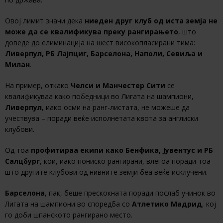
Овој лимит значи дека
ниеден друг клуб од иста земја не
може да се квалификува преку рангирањето
, што
доведе до елиминација на шест високопласирани тима:
Ливерпул, РБ Лајпциг, Барселона, Наполи, Севиља и
Милан
.
На пример, откако
Челси и Манчестер Сити
се
квалификуваа како победници во Лигата на шампиони,
Ливерпул
, иако осми на ранг-листата, не можеше да
учествува – поради веќе исполнетата квота за англиски
клубови.
Од тоа
профитираа екипи како Бенфика, Јувентус и РБ
Салцбург
, кои, иако пониско рангирани, влегоа поради тоа
што другите клубови од нивните земји беа веќе исклучени.
Барселона
, пак, беше прескокната поради послаб учинок во
Лигата на шампиони во споредба со
Атлетико Мадрид
, кој
го доби шпанското рангирано место.