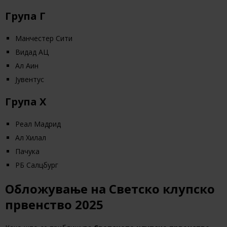
Група Г
Манчестер Сити
Видад АЦ
Ал Аин
Јувентус
Група Х
Реал Мадрид
Ал Хилал
Пачука
РБ Салцбург
Обложување на Светско клупско
првенство 2025