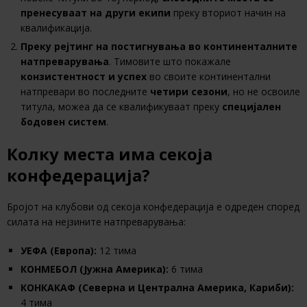
пренесуваат на други екипи
преку вториот начин на
квалификација.
Преку рејтинг на постигнувања во континенталните
натпреварувања
. Тимовите што покажале
конзистентност и успех
во своите континентални
натпревари во последните
четири сезони
, но не освоиле
титула, можеа да се квалификуваат преку
специјален
бодовен систем
.
Колку места има секоја
конфедерација?
Бројот на клубови од секоја конфедерација е одреден според
силата на нејзините натпреварувања:
УЕФА (Европа):
12 тима
КОНМЕБОЛ (Јужна Америка):
6 тима
КОНКАКАФ (Северна и Централна Америка, Кариби):
4 тима