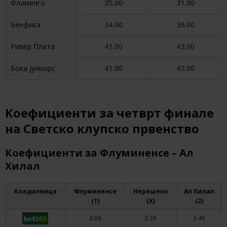
Фламенго
35.00
31.00
Бенфика
34.00
36.00
Ривер Плата
41.00
43.00
Бока Јуниорс
41.00
43.00
Коефициенти за четврт финале
на Светско клупско првенство
Коефициенти за Флуминенсе – Ал
Хилал
Кладилница
Флуминенсе
Нерешено
Ал Хилал
(1)
(X)
(2)
3.00
3.30
3.40