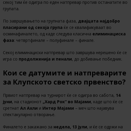
секој тим ќе одигра по еден натпревар против останатите во
групата.
По завршувањето на групната фаза,
двајцата најдобро
пласирани од секоја група
ќе се квалификуваат во
осминафиналето, од каде следува класична
елиминациска
фаза
: четвртфинале – полуфинале – финале.
Секој елиминациски натпревар што завршува нерешено ќе се
игра со
продолженија и пенали
, до добивање победник.
Кои се датумите и натпреварите
за Клупското светско првенство?
Првиот натпревар на турнирот ќе се одигра во сабота,
14
јуни
, на стадионот
„Хард Рок“ во Мајами
, каде што ќе се
сретнат
Ал Ахли
и
Интер Мајами
– меч што најавува
спектакуларно отворање.
Финалето е закажано за
недела, 13 јули
, и ќе се одржи на