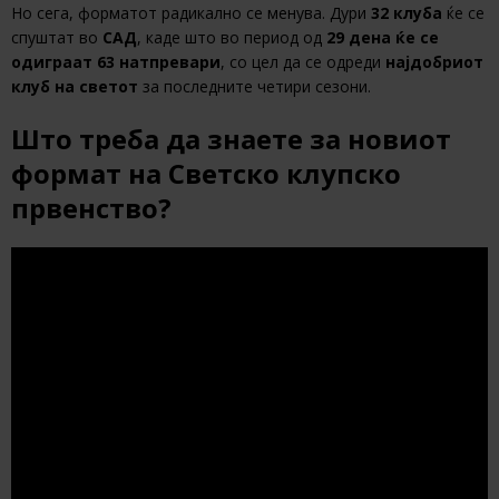
Но сега, форматот радикално се менува. Дури
32 клуба
ќе се
спуштат во
САД
, каде што во период од
29 дена ќе се
одиграат 63 натпревари
, со цел да се одреди
најдобриот
клуб на светот
за последните четири сезони.
Што треба да знаете за новиот
формат на Светско клупско
првенство?