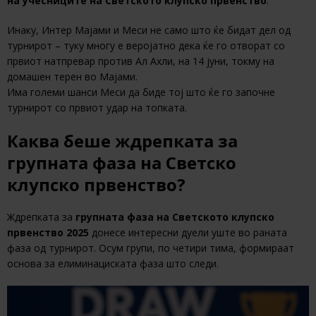
на учесниците на Светското клупско првенство
.
Инаку, Интер Мајами и Меси не само што ќе бидат дел од
турнирот – туку многу е веројатно дека ќе го отворат со
првиот натпревар против Ал Ахли, на 14 јуни, токму на
домашен терен во Мајами.
Има големи шанси Меси да биде тој што ќе го започне
турнирот со првиот удар на топката.
Каква беше ждрепката за
групната фаза на Светско
клупско првенство?
Ждрепката за
групната фаза на Светското клупско
првенство 2025
донесе интересни дуели уште во раната
фаза од турнирот. Осум групи, по четири тима, формираат
основа за елиминациската фаза што следи.