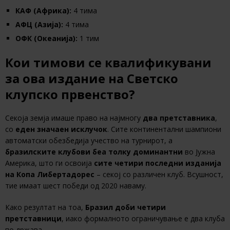
КАФ (Африка):
4 тима
АФЦ (Азија):
4 тима
ОФК (Океанија):
1 тим
Кои тимови се квалификувани
за ова издание на Светско
клупско првенство?
Секоја земја имаше право на најмногу
два претставника
,
со
еден значаен исклучок
. Сите континентални шампиони
автоматски обезбедија учество на турнирот, а
бразилските клубови беа толку доминантни
во Јужна
Америка, што ги освоија
сите четири последни изданија
на Копа Либертадорес
– секој со различен клуб. Всушност,
тие имаат шест победи од 2020 наваму.
Како резултат на тоа,
Бразил доби четири
претставници
, иако формалното ограничување е два клуба
по држава.