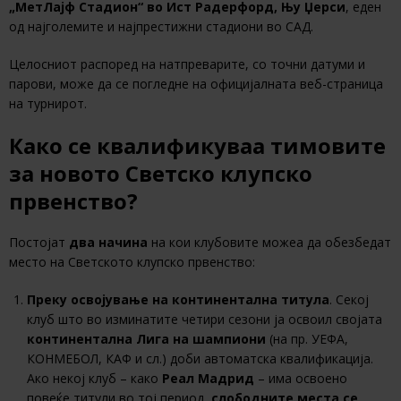
„МетЛајф Стадион“ во Ист Радерфорд, Њу Џерси
, еден
од најголемите и најпрестижни стадиони во САД.
Целосниот распоред на натпреварите, со точни датуми и
парови, може да се погледне на официјалната веб-страница
на турнирот.
Како се квалификуваа тимовите
за новото Светско клупско
првенство?
Постојат
два начина
на кои клубовите можеа да обезбедат
место на Светското клупско првенство:
Преку освојување на континентална титула
. Секој
клуб што во изминатите четири сезони ја освоил својата
континентална Лига на шампиони
(на пр. УЕФА,
КОНМЕБОЛ, КАФ и сл.) доби автоматска квалификација.
Ако некој клуб – како
Реал Мадрид
– има освоено
повеќе титули во тој период,
слободните места се