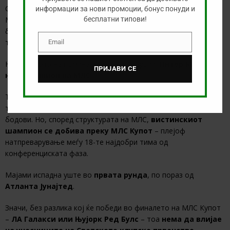
Со оваа покана, доколку остане во добра форма, Лионел
информации за нови промоции, бонус понуди и
Меси – можеби најголемиот фудбалер на сите времиња – ќе
бесплатни типови!
биде дел од премиерното издание на новиот, проширен
турнир.
Email
Email
Но, одлуката не помина без контроверзии.
Интер Мајами
ПРИЈАВИ СЕ
не е шампион на МЛС.
Тимот ја освои
Supporters’ Shield
– трофејот за најдобар
тим во регуларната сезона – поставувајќи нов рекорд со 74
бодови. Но, според структурата на МЛС,
вистинскиот
шампион се добива преку МЛС Купот
– плејоф
натпреварување меѓу 18-те најдобри тима од
конференциската фаза.
Мајами испадна уште во
првата рунда
, по пораз од
Атланта Јунајтед
.
Значи, без разлика кој ќе победи во финалето на МЛС Купот
–
ЛА Галакси или Њујорк Ред Булс
– тоа
нема да влијае