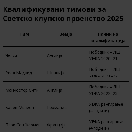
Квалификувани тимови за
Светско клупско првенство 2025
Тим
Земја
Начин на
квалификација
Победник – ЛШ
Челси
Англија
УЕФА 2020–21
Победник – ЛШ
Реал Мадрид
Шпанија
УЕФА 2021–22
Победник – ЛШ
Манчестер Сити
Англија
УЕФА 2022–23
УЕФА рангирање
Баерн Минхен
Германија
(4 години)
УЕФА рангирање
Пари Сен Жермен
Франција
(4 години)