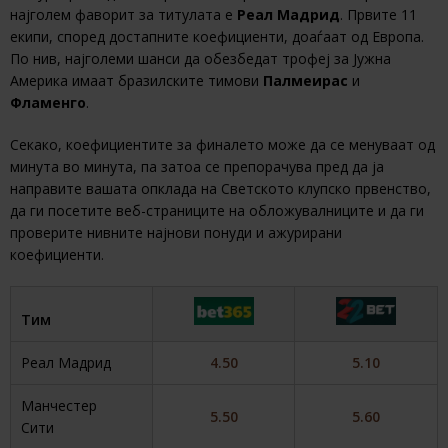
најголем фаворит за титулата е
Реал Мадрид
. Првите 11
екипи, според достапните коефициенти, доаѓаат од Европа.
По нив, најголеми шанси да обезбедат трофеј за Јужна
Америка имаат бразилските тимови
Палмеирас
и
Фламенго
.
Секако, коефициентите за финалето може да се менуваат од
минута во минута, па затоа се препорачува пред да ја
направите вашата опклада на Светското клупско првенство,
да ги посетите веб-страниците на обложувалниците и да ги
проверите нивните најнови понуди и ажурирани
коефициенти.
Тим
Реал Мадрид
4.50
5.10
Манчестер
5.50
5.60
Сити