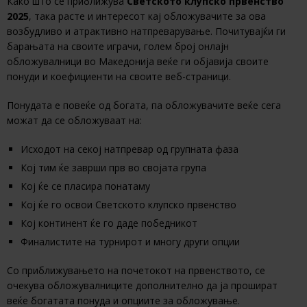
Како што се приближува
Светското клупско првенство
2025
, така расте и интересот кај обложувачите за ова
возбудливо и атрактивно натпреварување. Почитувајќи ги
барањата на своите играчи, голем број онлајн
обложувалници во Македонија веќе ги објавија своите
понуди и коефициенти на своите веб-страници.
Понудата е повеќе од богата, па обложувачите веќе сега
можат да се обложуваат на:
Исходот на секој натпревар од групната фаза
Кој тим ќе заврши прв во својата група
Кој ќе се пласира понатаму
Кој ќе го освои Светското клупско првенство
Кој континент ќе го даде победникот
Финалистите на турнирот и многу други опции
Со приближувањето на почетокот на првенството, се
очекува обложувалниците дополнително да ја прошират
веќе богатата понуда и опциите за обложување.