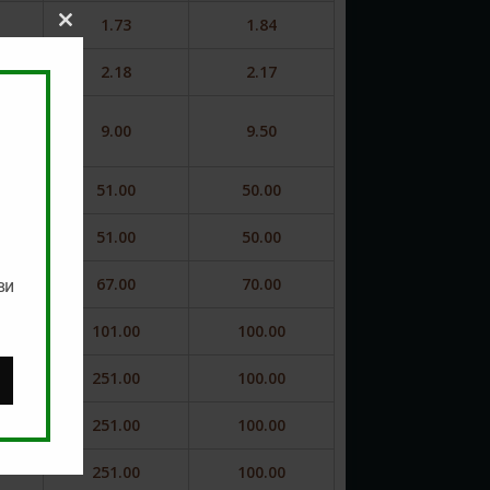
1.73
1.84
Close
this
module
2.18
2.17
9.00
9.50
51.00
50.00
51.00
50.00
67.00
70.00
ви
101.00
100.00
251.00
100.00
251.00
100.00
251.00
100.00