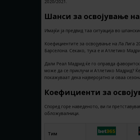
2020/2021.
Шанси за освојување на
Имајќи ја предвид таа ситуација во шпанск
Коефициентите за освојување на Ла Лига 20
Барселона. Секако, тука е и Атлетико Мадр
Дали Реал Мадрид ќе го оправда фаворитски
може да се приклучи и Атлетико Мадрид? Ќе 
покажуваат дека најверојатно и оваа сезон
Коефициенти за освојув
Според горе наведеното, ви ги претставува
обложувалници.
Тим