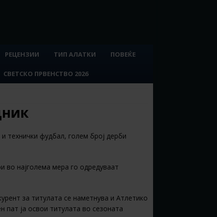
РЕЦЕНЗИИ
ТИП АЛАТКИ
ПОВЕЌЕ
СВЕТСКО ПРВЕНСТВО 2026
дник
в и технички фудбал, голем број дерби
и во најголема мера го одредуваат
урент за титулата се наметнува и Атлетико
н пат ја освои титулата во сезоната