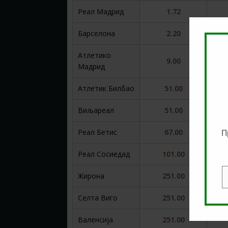
Реал Мадрид
1.72
Барселона
2.20
Атлетико
9.00
Мадрид
Атлетик Билбао
51.00
Виљареал
51.00
Реал Бетис
67.00
П
Реал Сосиедад
101.00
Жирона
251.00
E
Селта Виго
251.00
Валенсија
251.00