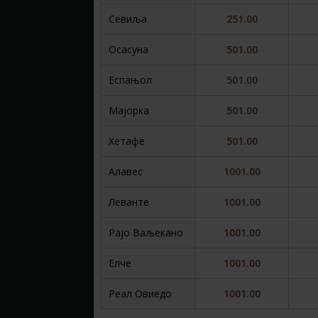
Севиља
251.00
Осасуна
501.00
Еспањол
501.00
Мајорка
501.00
Хетафе
501.00
Алавес
1001.00
Леванте
1001.00
Рајо Ваљекано
1001.00
Елче
1001.00
Реал Овиедо
1001.00