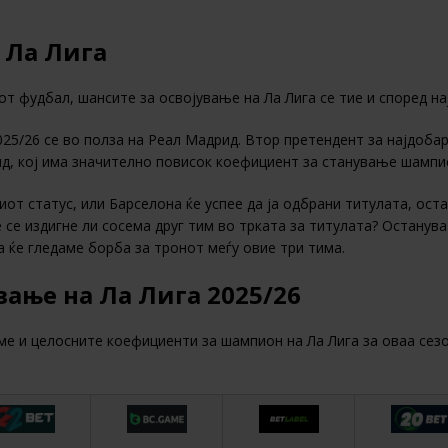
 Ла Лига
иот фудбал, шансите за освојување на Ла Лига се тие и според н
25/26 се во полза на Реал Мадрид. Втор претендент за најдоба
ид, кој има значително повисок коефициент за станување шампи
от статус, или Барселона ќе успее да ја одбрани титулата, ост
се издигне ли сосема друг тим во трката за титулата? Останува
а ќе гледаме борба за тронот меѓу овие три тима.
ање на Ла Лига 2025/26
ме и целосните коефициенти за шампион на Ла Лига за оваа сезо