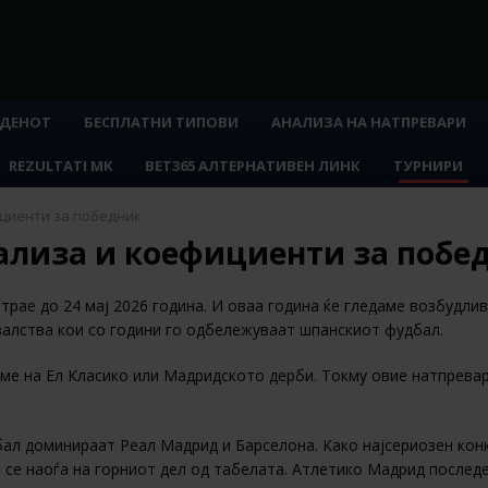
 ДЕНОТ
БЕСПЛАТНИ ТИПОВИ
АНАЛИЗА НА НАТПРЕВАРИ
REZULTATI MK
BET365 АЛТЕРНАТИВЕН ЛИНК
ТУРНИРИ
ициенти за победник
нализа и коефициенти за побе
е трае до 24 мај 2026 година. И оваа година ќе гледаме возбудли
алства кои со години го одбележуваат шпанскиот фудбал.
ме на Ел Класико или Мадридското дерби. Токму овие натпревар
ал доминираат Реал Мадрид и Барселона. Како најсериозен конк
се наоѓа на горниот дел од табелата. Атлетико Мадрид последе