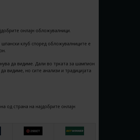
ајдобрите онлајн обложувалници.
р шпански клуб според обложувалниците е
он.
анува да видиме. Дали во трката за шампион
 да видиме, но сите анализи и традицијата
на од страна на најдобрите онлајн