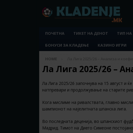
ПОЧЕТНА
ТИКЕТ НА ДЕНОТ
ТИП НА
БОНУСИ ЗА КЛАДЕЊЕ
КАЗИНО ИГРИ
HOME
Ла Лига 2025/26 – Анализа и коеф
Ла Лига 2025/26 – А
Ла Лига 2025/26 започнува на 15 август и ќ
натпревари и продолжување на старите рив
Кога мислиме на ривалствата, главно мисли
шампионот на најелитната шпанска лига.
Во последната деценија, во шпанскиот фудб
Мадрид. Тимот на Диего Симеоне постојано 