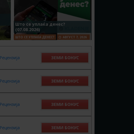
Што се уплаќа денес?
(07.08.2026)
ШТО СЕ УПЛАЌА ДЕНЕС?
АВГУСТ 7, 2026
Рецензија
ЗЕМИ БОНУС
Рецензија
ЗЕМИ БОНУС
Рецензија
ЗЕМИ БОНУС
Рецензија
ЗЕМИ БОНУС