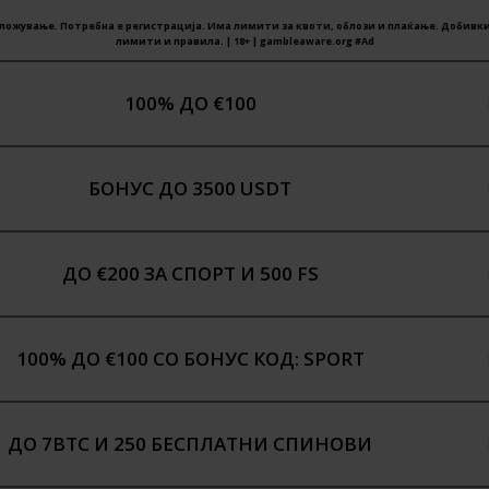
бложување. Потребна е регистрација. Има лимити за квоти, облози и плаќање. Добивк
лимити и правила. | 18+ | gambleaware.org #Ad
100% ДО €100
БОНУС ДО 3500 USDT
ДО €200 ЗА СПОРТ И 500 FS
100% ДО €100 СО БОНУС КОД: SPORT
ДО 7BTC И 250 БЕСПЛАТНИ СПИНОВИ