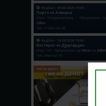
Фудбал · 09.08.2026 19:00
Порто vs Алверка
Игра: Полувреме/Крај - Предложено 
22Bet
Tип:
1/1
Квота
1.62
Фудбал · 10.08.2026 19:00
Вестерос vs Дјургарден
Игра: 1X2 - Предложено од
Viktor
на
20Be
Tип:
2
Квота
1.76
ТИП НА ДЕНОТ