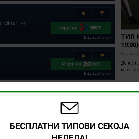
од
Viktor
на
Играј на
ТИП Н
Види детали
19:0
август
Денес н
Играј на
t
ќе го а
Види детали
ТИКЕ
ТИКЕТ НА ДЕНОТ
ТИКЕТ 
БЕСПЛАТНИ ТИПОВИ СЕКОЈА
НЕДЕЛА!