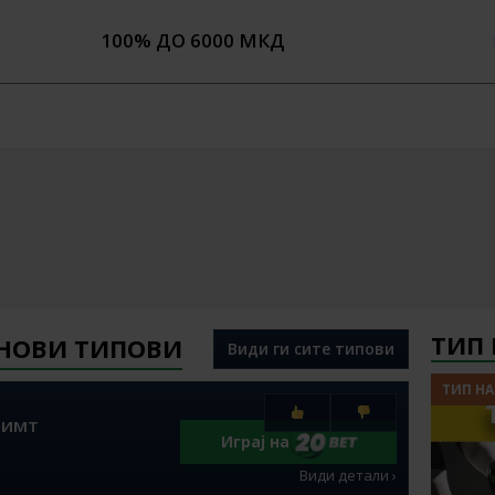
100% ДО 6000 МКД
ТИП 
ЈНОВИ ТИПОВИ
Види ги сите типови
ТИП НА
лимт
Играј на
t
Види детали