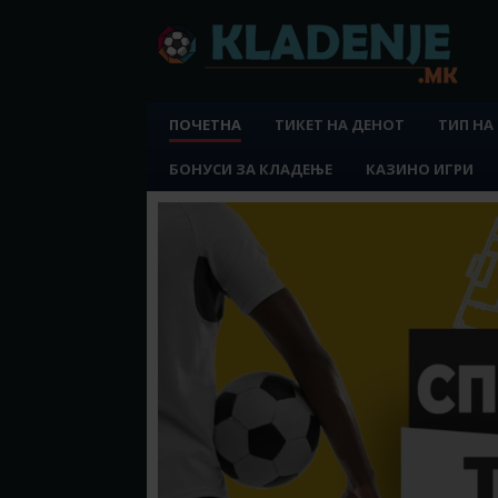
ПОЧЕТНА
ТИКЕТ НА ДЕНОТ
ТИП НА
БОНУСИ ЗА КЛАДЕЊЕ
КАЗИНО ИГРИ