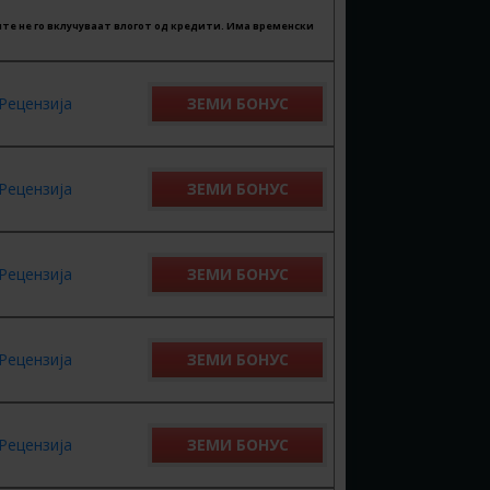
ите не го вклучуваат влогот од кредити. Има временски
Рецензија
ЗЕМИ БОНУС
Рецензија
ЗЕМИ БОНУС
Рецензија
ЗЕМИ БОНУС
Рецензија
ЗЕМИ БОНУС
Рецензија
ЗЕМИ БОНУС