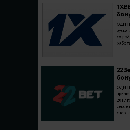
1XB
бон
ОДИ Н
руска 
со раб
работа
22B
бон
ОДИ Н
прилич
2017 г
секое 
спорт