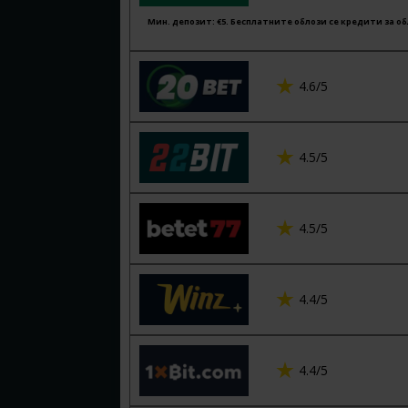
Мин. депозит: €5. Бесплатните облози се кредити за о
4.6/5
4.5/5
4.5/5
4.4/5
4.4/5