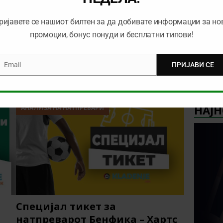
Тикет на денот (петок,
ријавете се нашиот билтен за да добивате информации за но
07.08.2026)
промоции, бонус понуди и бесплатни типови!
Тикет
август 7, 2026
август
 а
Овој викенд веќе бележиме старт на послабите
Email
ПРИЈАВИ СЕ
mail
Овој ви
та
европски лиги, а за кратко ќе започнат и топ
европски
рд
[...]
лигите, па понудата ќе
[...]
НАЈН
АНАЛИЗА НА НАТПРЕВАРИ
Специјал тикет за
натпреварот Бенфика – Хартс