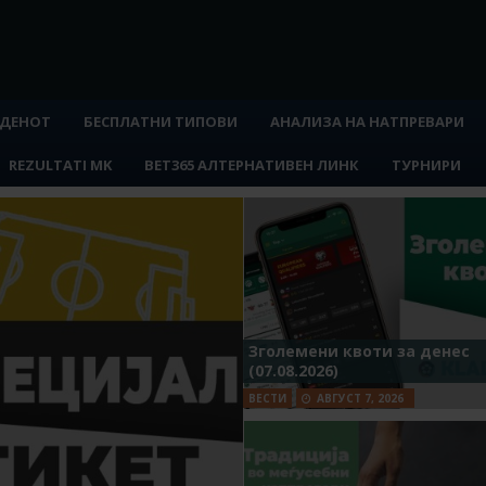
 ДЕНОТ
БЕСПЛАТНИ ТИПОВИ
АНАЛИЗА НА НАТПРЕВАРИ
REZULTATI MK
BET365 АЛТЕРНАТИВЕН ЛИНК
ТУРНИРИ
Зголемени квоти за денес
(07.08.2026)
ВЕСТИ
АВГУСТ 7, 2026