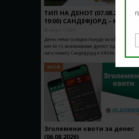
ТИП НА ДЕНОТ (07.08.2026,
П
19:00) САНДЕФЈОРД – КФУМ
август 7, 2026
Денес нема солидна понуда за обложување,
E
ние ќе го анализираме дуелот од норвешка
лига помеѓу Сандефјорд и КФУМ. Сандефјо
ВЕСТИ
Зголемени квоти за денес
(06.08.2026)