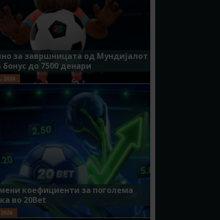
но за завршницата од Мундијалот
% бонус до 7500 денари
, 2026
мени коефициенти за поголема
ка во 20Bet
 2026