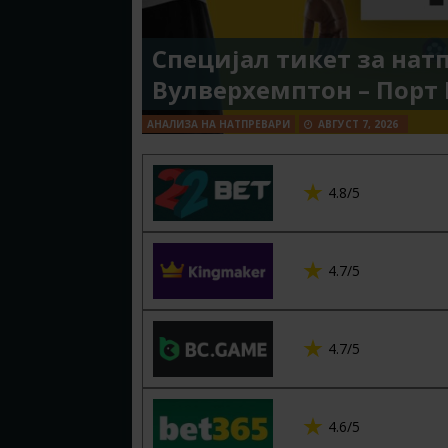
Специјал тикет за нат
Вулверхемптон – Порт 
АНАЛИЗА НА НАТПРЕВАРИ
АВГУСТ 7, 2026
4.8/5
4.7/5
4.7/5
4.6/5