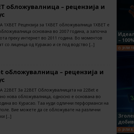
ET обложувалница – рецензија и
ус
А 1XBET Рецензија за 1XBET обложувалница 1XBET е
обложувалница основана во 2007 година, а започна
Идеал
ота преку интернет во 2011 година. Во моментов
– 100
т со лиценца од Куракао и се под водство
[...]
ЈУЛИ 15
et обложувалница – рецензија и
ус
А 22BET За 22BET Обложувалницата на 22Bet е
но нова обложувалница, односно е основана во
одина во Курасао. Таа нуди одлични перформанси на
поле. Вие можете да се обложувате на различни
Зголе
ски
[...]
добив
ЈУЛИ 8,