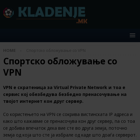
HOME
Спортско обложување со VPN
Спортско обложување со
VPN
VPN е скратеница за Virtual Private Network и тоа е
сервис кој обезбедува безбедно пренасочување на
твојот интернет кон друг сервер.
Со користењето на VPN се сокрива вистинската IP адреса и
како што кажавме се пренасочува кон друг сервер, па со тоа
се добива впечаток дека вие сте во друга земја, поточно
земја од која што сте ја избрале од каде што доаѓа серверот.