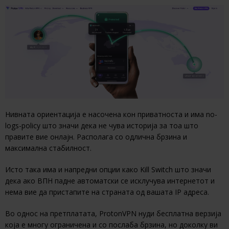
Нивната ориентација е насочена кон приватноста и има no-
logs-policy што значи дека не чува историја за тоа што
правите вие онлајн. Располага со одлична брзина и
максимална стабилност.
Исто така има и напредни опции како Kill Switch што значи
дека ако ВПН падне автоматски се исклучува интернетот и
нема вие да пристапите на страната од вашата IP адреса.
Во однос на претплатата, ProtonVPN нуди бесплатна верзија
која е многу ограничена и со послаба брзина, но доколку ви