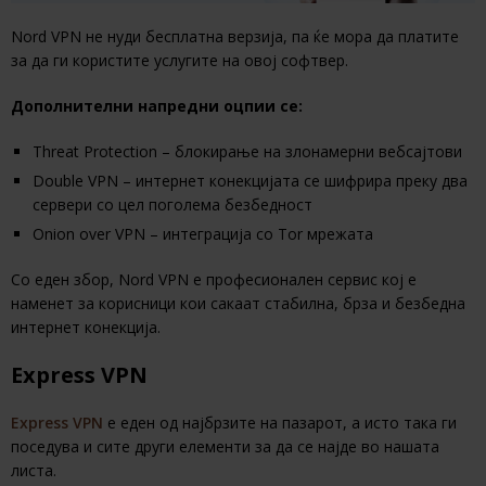
Nord VPN не нуди бесплатна верзија, па ќе мора да платите
за да ги користите услугите на овој софтвер.
Дополнителни напредни оцпии се:
Threat Protection – блокирање на злонамерни вебсајтови
Double VPN – интернет конекцијата се шифрира преку два
сервери со цел поголема безбедност
Onion over VPN – интеграција со Tor мрежата
Со еден збор, Nord VPN е професионален сервис кој е
наменет за корисници кои сакаат стабилна, брза и безбедна
интернет конекција.
Express VPN
Express VPN
е еден од најбрзите на пазарот, а исто така ги
поседува и сите други елементи за да се најде во нашата
листа.