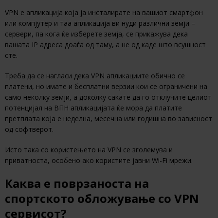
VPN е апликација која ја инсталирате на вашиот смартфон
или компјутер и таа апликација ви нуди различни земји –
сервери, па кога ќе изберете земја, се прикажува дека
вашата IP адреса доаѓа од таму, а не од каде што всушност
сте.
Треба да се нагласи дека VPN апликациите обично се
платени, но имате и бесплатни верзии кои се ограничени на
само неколку земји, а доколку сакате да го отклучите целиот
потенцијал на ВПН апликацијата ќе мора да платите
претплата која е неделна, месечна или годишна во зависност
од софтверот.
Исто така со користењето на VPN се зголемува и
приватноста, особено ако користите јавни Wi-Fi мрежи.
Каква е поврзаноста на
спортското обложување со VPN
сервисот?