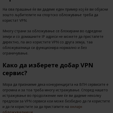
На ова прашање ќе ви дадеме еден пример кој ќе ви објасни
зошто љубителите на спортско обложување треба да
користат VPN.
Многу страни за обложување се блокирани во одредени
земји и со домашните IP адреси не можете да пристапете
директно, па ако користите VPN со друга земја, таа
обложувалница си функционира нормално и без
ограничување.
Како да изберете добар VPN
сервис?
Мора да признаеме дека конкуренцијата на ВПН сервисите е
огромна и за тоа треба многу истражување. Според нашето
истражување во продолжение ние ќе ви дадеме неколку
предлози за VPN сервиси кои може безбедно да ги користите
и да ги користите за да пристапите на
онлајн
обложувалници
.