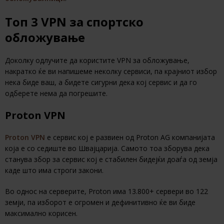
Топ 3 VPN за спортско
обложување
Доколку одлучите да користите VPN за обложување,
накратко ќе ви напишеме неколку сервиси, па крајниот избор
нека биде ваш, а бидете сигурни дека кој сервис и да го
одберете нема да погрешите.
Proton VPN
Proton VPN
е сервис кој е развиен од Proton AG компанијата
која е со седиште во Швајцарија. Самото тоа зборува дека
станува збор за сервис кој е стабилен бидејќи доаѓа од земја
каде што има строги закони.
Во однос на серверите, Proton има 13.800+ сервери во 122
земји, па изборот е огромен и дефинитивно ќе ви биде
максимално корисен.