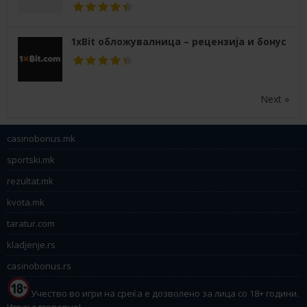
1xBit обложувалница – рецензија и бонус
Next »
casinobonus.mk
sportski.mk
rezultat.mk
kvota.mk
taratur.com
kladjenje.rs
casinobonus.rs
Учество во игри на среќа е дозволено за лица со 18+ години.