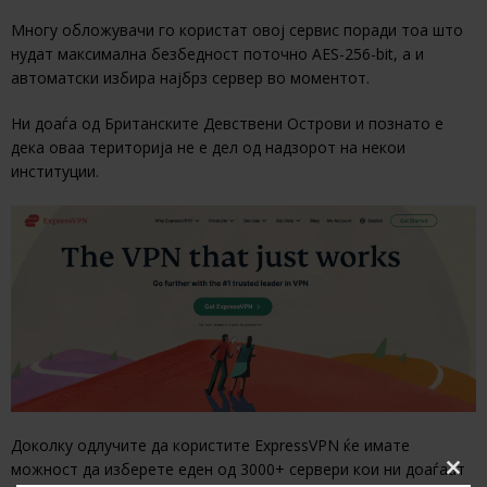
Многу обложувачи го користат овој сервис поради тоа што
нудат максимална безбедност поточно AES-256-bit, а и
автоматски избира најбрз сервер во моментот.
Ни доаѓа од Британските Девствени Острови и познато е
дека оваа територија не е дел од надзорот на некои
институции.
Доколку одлучите да користите ExpressVPN ќе имате
можност да изберете еден од 3000+ сервери кои ни доаѓаат
Clos