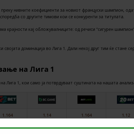
 преку нивните коефициенти за новиот француски шампион, одат
споредба со другите тимови кои се конкуренти за титулата.
 има крајности кај обложувалниците: од речиси “сигурен шампио
 својата доминација во Лига 1. Дали некој друг тим ќе стане сер
вање на Лига 1
на Лига 1, кои само ја потврдуваат суштината на нашата анализ
1.164
1.14
1.164
1.12
12.50
12.00
12.50
12.84