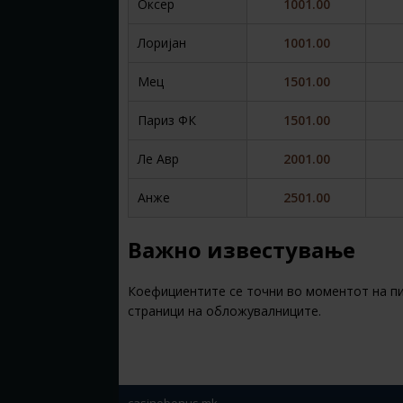
Оксер
1001.00
Лоријан
1001.00
Мец
1501.00
Париз ФК
1501.00
Ле Авр
2001.00
Анже
2501.00
Важно известување
Коефициентите се точни во моментот на пишу
страници на обложувалниците.
casinobonus.mk