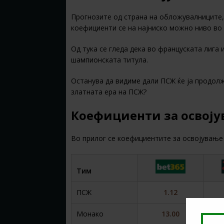
Прогнозите од страна на обложувалниците,
коефициенти се на најниско можно ниво во 
Од тука се гледа дека во француската лига
шампионската титула.
Останува да видиме дали ПСЖ ќе ја продолжи
златната ера на ПСЖ?
Коефициенти за освоју
Во прилог се коефициентите за освојување 
Тим
ПСЖ
1.12
Монако
13.00