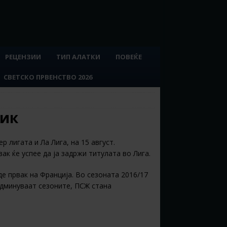
РЕЦЕНЗИИ
ТИП АЛАТКИ
ПОВЕЌЕ
СВЕТСКО ПРВЕНСТВО 2026
ник
 лигата и Ла Лига, на 15 август.
ак ќе успее да ја задржи титулата во Лига.
е првак на Франција. Во сезоната 2016/17
 одминуваат сезоните, ПСЖ стана