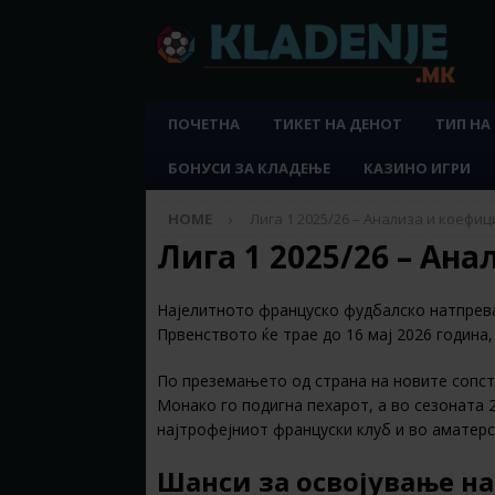
ПОЧЕТНА
ТИКЕТ НА ДЕНОТ
ТИП НА
БОНУСИ ЗА КЛАДЕЊЕ
КАЗИНО ИГРИ
HOME
Лига 1 2025/26 – Анализа и коефи
Лига 1 2025/26 – Ан
Најелитното француско фудбалско натпревар
Првенството ќе трае до 16 мај 2026 година,
По преземањето од страна на новите сопств
Монако го подигна пехарот, а во сезоната 
најтрофејниот француски клуб и во аматерс
Шанси за освојување на