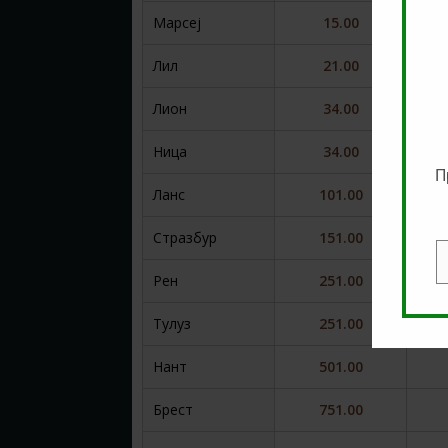
Марсеј
15.00
Лил
21.00
Лион
34.00
Ница
34.00
П
Ланс
101.00
Стразбур
151.00
E
Рен
251.00
Тулуз
251.00
Нант
501.00
Брест
751.00