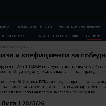
 ДЕНОТ
БЕСПЛАТНИ ТИПОВИ
АНАЛИЗА НА НАТПРЕВАРИ
REZULTATI MK
BET365 АЛТЕРНАТИВЕН ЛИНК
ТУРНИРИ
циенти за победник
ализа и коефициенти за побед
ување – Лига 1 2025/26 започнува истиот викенд како и Премиер
 кога треба да видиме дали актуелниот европски и француски прв
еници во 2012 година, ПСЖ само во два наврати не успеа да бид
2020/21 Лил се закити со титулата првак на Франција. Како што
ката и во професионалната ера на првата француска лига.
 Лига 1 2025/26