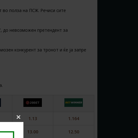
 во полза на ПСЖ. Речиси сите
н”, до невозможен претендент за
иозен конкурент за тронот и ќе ја запре
а.
1.13
1.164
Close
this
module
13.00
12.50