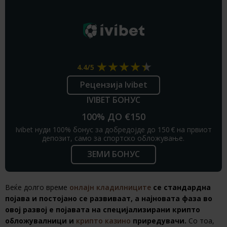
4.4/5
Рецензија Ivibet
IVIBET БОНУС
100% ДО €150
Ivibet нуди 100% бонус за добредојде до 150 € на првиот
депозит, само за спортско обложување.
ЗЕМИ БОНУС
Веќе долго време
онлајн кладилниците
се стандардна
појава и постојано се развиваат, а најновата фаза во
овој развој е појавата на специјализирани крипто
обложувалници и
крипто казино
приредувачи.
Со тоа,