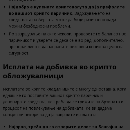
Најдобро е купената криптовалута да ја префрлите
во вашиот крипто паричник.
Задржувањето на
средствата на берзата може да биде ризично поради
можни безбедносни проблеми.
По завршување на сите чекори, проверете го балансот во
паричникот и уверете се дека се е во ред. Дополнително,
препорачливо е да направите резервни копии за целосна
сигурност.
Исплата на добивка во крипто
обложувалници
Исплатата во крипто кладилниците е многу едноставна. Кога
еднаш ќе го поставите вашиот крипто паричник и
депонирате средства, не треба да се грижите за брзината и
процесот на повлекување на добивката. Ќе ви дадеме
конкретни чекори за да ја завршите исплатата.
Најпрво, треба да го отворите делот за благајна на