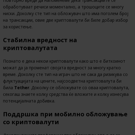
Повторно вреди да напоменеме дека трансакциите се
обработуваат речиси моментално, а трошоците се многу
ниски. Доколку сте тип на обложувач што има поголем број
на трансакции, овие две криптовалути би биле добар избор
за користење.
Стабилна вредност на
криптовалутата
Познато е дека некои криптовалути како што е биткоинот
можат да ја променат својата вредност за многу кратко
време. Доколку сте тип на играч што не сака да ризикува со
флуктуацијата на цените, најсоодветна криптовалута би
била
Tether
. Доколку се обложувате со оваа криптовалута,
секогаш знаете колку средства ќе вложите и колку изнесува
потенцијалната добивка.
Поддршка при мобилно обложување
со криптовалути