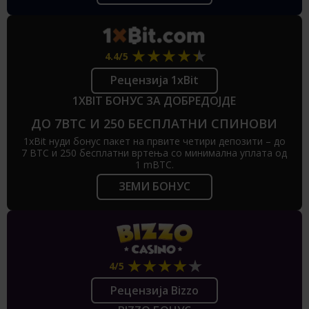
4.4/5
Рецензија 1xBit
1XBIT БОНУС ЗА ДОБРЕДОЈДЕ
ДО 7BTC И 250 БЕСПЛАТНИ СПИНОВИ
1xBit нуди бонус пакет на првите четири депозити – до
7 BTC и 250 бесплатни вртења со минимална уплата од
1 mBTC.
ЗЕМИ БОНУС
4/5
Рецензија Bizzo