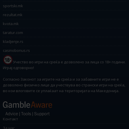
sportski.mk
rezultat.mk
kvota.mk
taratur.com
kladjenje.rs
casinobonus.rs
Учество во игри на среќа е дозволено за лица со 18+ години.
Играј одговорно!
Согласно Законот за игрите на среќа и за забавните игри не е
дозволено физичко лице да учествува во странски игри на среќа,
во кои влоговите се уплаќаат на територијата на Македонија.
Контакт
За нас