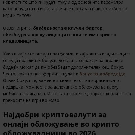
новитетите што ги нудат, туку и од основните параметри
како понудата на игри. Играчите очекуваат широк избор на
игри и типови.
Освен игрите,
безбедноста е клучен фактор,
обезбедена преку лиценците кои ги има крипто
кладилницата.
Како и кај сите онлајн платформи, и кај крипто кладилниците
се нудат различни бонуси. Бонусите се важни за играчите
бидејќи можат да им обезбедат дополнителен кеш бонус.
Често, крипто платформите нудат и
бонус за добредојде
.
Освен бонусите, важен е и квалитетот на корисничката
поддршка, можноста за далечинско обложување преку
мобилна апликација. Исто така важен е добриот квалитет на
преносите на игри во живо.
Најдобри криптовалути за
онлајн обложување во крипто
обложувалници во 2026