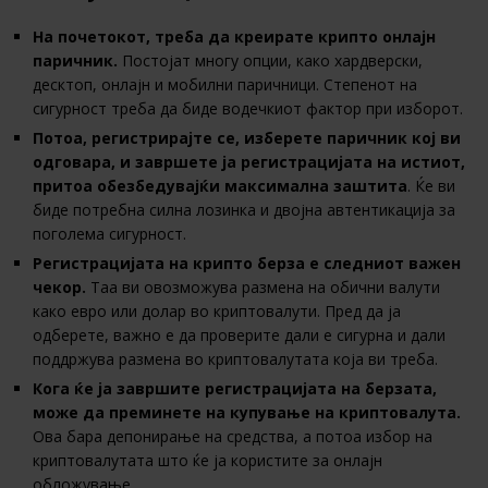
На почетокот, треба да креирате крипто онлајн
паричник.
Постојат многу опции, како хардверски,
десктоп, онлајн и мобилни паричници. Степенот на
сигурност треба да биде водечкиот фактор при изборот.
Потоа, регистрирајте се, изберете паричник кој ви
одговара, и завршете ја регистрацијата на истиот,
притоа обезбедувајќи максимална заштита
. Ќе ви
биде потребна силна лозинка и двојна автентикација за
поголема сигурност.
Регистрацијата на крипто берза е следниот важен
чекор.
Таа ви овозможува размена на обични валути
како евро или долар во криптовалути. Пред да ја
одберете, важно е да проверите дали е сигурна и дали
поддржува размена во криптовалутата која ви треба.
Кога ќе ја завршите регистрацијата на берзата,
може да преминете на купување на криптовалута.
Ова бара депонирање на средства, а потоа избор на
криптовалутата што ќе ја користите за онлајн
обложување.