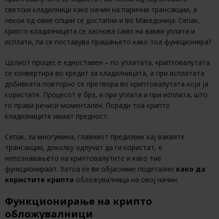
светски кладилници како начин на парични трансакции, а
некои од овие опции се достапни и во Македонија. Сепак,
крипто кладилницата се заснова само на вакви уплати и
исплати, па се поставува прашањето како тоа функционира?
Целиот процес е едноставен – по уплатата, криптовалутата
се конвертира во кредит за кладилницата, а при исплатата
добивката повторно се претвора во криптовалутата која ја
користите. Процесот е брз, и при уплата и при исплата, што
го прави речиси моментален. Поради тоа крипто
кладилниците имаат предност.
Сепак, за многумина, главниот предизвик кај ваквите
трансакции, доколку одлучат да ги користат, е
непознавањето на криптовалутите и како тие
функционираат. Затоа ќе ви објасниме подетално
како да
користите крипто
обложувалница на овој начин.
Функционирање на крипто
обложувалници