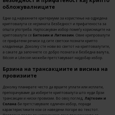
Безбедност и прифатеност кај крипто
обложувалниците
Едни од најважните критериуми за користење на одредена
криптовалута се нејзината безбедност и прифатеноста за
општа употреба. Најпосакуван избор помеѓу корисниците на
криптовалути се
Биткоин и Литекоин
. Овие крипровалути
се прифатени речиси од сите светски познати крипто
кладилници. Доколку сте нови во светот на криптовалутите,
а сакате да започнете со добро позната и безбедна валута,
Bitcoin и Litecoin можеби претставуваат најдобар избор.
Брзина на трансакциите и висина на
провизиите
Доколку планирате често да вршите уплати или исплати,
препорачуваме да изберете криптовалута што нуди брзи
трансакции и ниски провизии. Во овој поглед,
Лајткоин и
Солана
би претставувале одличен избор, поради
карактеристиките кои се наведени погоре во текстот.