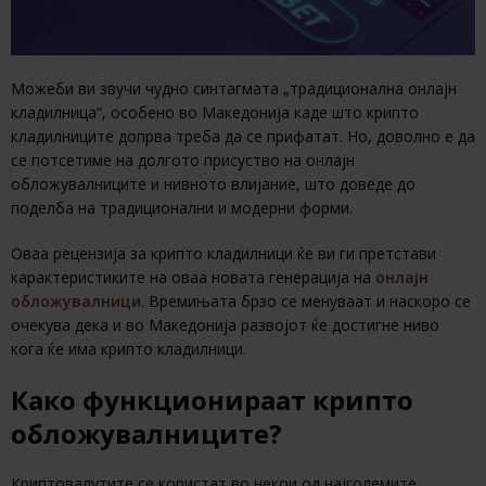
Можеби ви звучи чудно синтагмата „традиционална онлајн
кладилница“, особено во Македонија каде што крипто
кладилниците допрва треба да се прифатат. Но, доволно е да
се потсетиме на долгото присуство на онлајн
обложувалниците и нивното влијание, што доведе до
поделба на традиционални и модерни форми.
Оваа рецензија за крипто кладилници ќе ви ги претстави
карактеристиките на оваа новата генерација на
онлајн
обложувалници
. Времињата брзо се менуваат и наскоро се
очекува дека и во Македонија развојот ќе достигне ниво
кога ќе има крипто кладилници.
Како функционираат крипто
обложувалниците?
Криптовалутите се користат во некои од најголемите