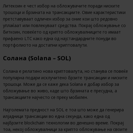
Литекоин е чест избор на обложувачите поради ниските
трошоци и брзината на трансакциите. Овие карактеристики
претставуваат одличен избор за оние кои што редовно
уплаќаат или повлекуваат средства. Покрај обложување со
биткоин, повеќето од крипто обложувалниците го имаат
прифаено LTC како една од најстандардните понуди во
портфолиото на достапни криптовалути.
Солана (Solana – SOL)
Солана е релатино нова криптовалута, но станува се повеќе
популарна подари исклучитено брзите трансакции и ниските
трошоци. Може да се каже дека Solana е добар избор за
обложување во живо, каде што брзината е пресудна, а
трансакциите најчесто се преку мобилен.
Најголемата предност на SOL е тоа што може да генерира
илјадници трансакции во една секунда, како една од
најбрзите blockchain технологии во денешно време. Покрај
тоа, некој обложувалници за крипто обложување на своите