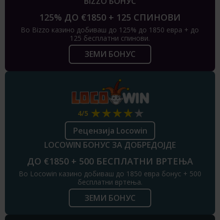
BIZZO БОНУС
125% ДО €1850 + 125 СПИНОВИ
Во Bizzo казино добиваш до 125% до 1850 евра + до
125 бесплатни спинови.
ЗЕМИ БОНУС
4/5
Рецензија Locowin
LOCOWIN БОНУС ЗА ДОБРЕДОЈДЕ
ДО €1850 + 500 БЕСПЛАТНИ ВРТЕЊА
Во Locowin казино добиваш до 1850 евра бонус + 500
бесплатни вртења.
ЗЕМИ БОНУС