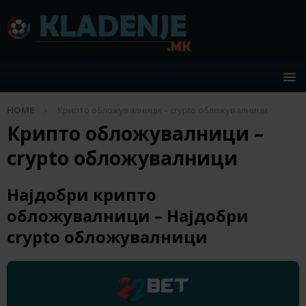
HOME
Крипто обложувалници – crypto обложувалници
Крипто обложувалници –
crypto обложувалници
Најдобри крипто
обложувалници – Најдобри
crypto обложувалници