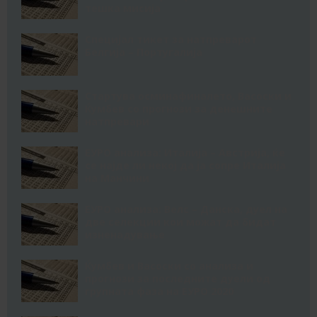
тешка мисија
Специјал тикет за натпреварот
Белгија – Португалија
Стартува осминафиналето, Васоски и
Ќумбев со прогнози за денешните
натпревари
ЕУРО анализа: Италија – Австрија, ќе
се најде ли некој да ја сопре Италија
на Манчини
ЕУРО анализа: Велс – Данска, дуел на
две селекции кои можат да бидат
изненадување
Ќумбев и Васоски со анализа и
прогнози за последните дуели од
групната фаза на ЕУРО 2020