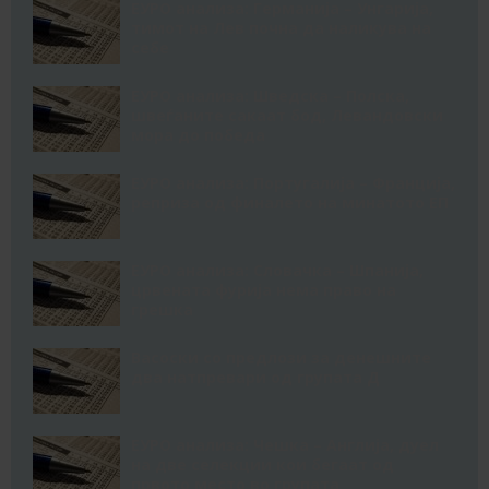
ЕУРО анализа: Германија – Унгарија,
тимот на Лев почна да наликува на
себе
ЕУРО анализа: Шведска – Полска,
швеѓаните сакаат бод, Левандовски
мора до победа
ЕУРО анализа: Португалија – Франција,
реприза од финалето на минатото ЕП
ЕУРО анализа: Словачка – Шпанија,
црвената фурија нема право на
грешка
Васоски со предлози за денешните
два натпревари од групата Д
ЕУРО анализа: Чешка – Англија, дуел
на две селекции кои бегаат од
првото место во групата