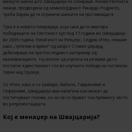
малкуте шанси што Швајцарија ги собираше. Конзистентната
линија, предводена од немилосрдниот Рикардо Родригез,
треба барем да ги ограничи шансите на противниците.
Тука е и новата генерација, која сака да ги имитира
победниците на Светскиот куп под 17 години во Швајцарија
во 2009 година. Напаѓачот на Ренџерс, Седрик Итен, опишан
како „трпелив и врвен“ од шефот Стивен Џерард,
дебитираше на претпоследниот натпревар од
квалификациите: тој излезе од клупата за резерви да го
постигне единствениот гол во клучната победа на гостински
терен над Грузија.
Со Итен, како и со Шаќири, Емболо, Гаврановиќ и
Сеферовиќ, Швајцарија има напаѓачи кои можат да
постигнуваат голови, но но не го прават тоа премногу често
во репрезентацијата.
Кој е менаџер на Швајцарија?