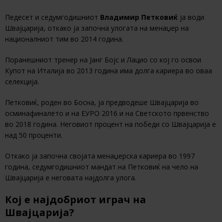
Педесет и седумгодишниот
Владимир Петковиќ
ја води
Швајцарија, откако ја започна улогата на менаџер на
националниот тим во 2014 година.
Поранешниот тренер на Јанг Бојс и Лацио со кој го освои
Купот на Италија во 2013 година има долга кариера во оваа
селекција.
Петковиќ, роден во Босна, ја предводеше Швајцарија во
осминафиналето и на ЕУРО 2016 и на Светското првенство
во 2018 година. Неговиот процент на победи со Швајцарија е
над 50 проценти.
Откако ја започна својата менаџерска кариера во 1997
година, седумгодишниот мандат на Петковиќ на чело на
Швајцарија е неговата најдолга улога.
Кој е најдобриот играч на
Швајцарија?