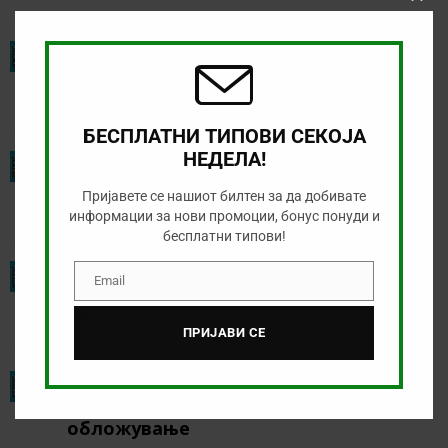
Clos
this
modu
ЕУРО 2020: Група Б – очекувања,
коефициенти, предлози за
обложување
БЕСПЛАТНИ ТИПОВИ СЕКОЈА
НЕДЕЛА!
ЕУРО 2020: Група Ц – очекувања,
коефициенти, предлози за
Пријавете се нашиот билтен за да добивате
обложување
информации за нови промоции, бонус понуди и
бесплатни типови!
ЕУРО 2020: Група Д – очекувања,
Email
Email
коефициенти, предлози за
обложување
ПРИЈАВИ СЕ
ЕУРО 2020: Група Е – очекувања,
коефициенти, предлози за
обложување