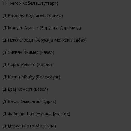
Г: Грегор Кобел (Штутгарт)
Д: Рикардо Родригез (Торино)
Д: Мануел Аканџи (Борусија Дортмунд)
Д: Нико Елведи (Борусија Менхенгладбах)
Д: Силван Видмер (Базел)
Д: Лорис Бенито (Бордо)
Д: Кевин Мбабу (Волфсбург)
Д: Ереј Комерт (Базел)
Д: Бекир Омерагиќ (Цирих)
Д: Фабијан Шар (Њукасл Јунајтед)
Д: Џордан Лотомба (Ница)