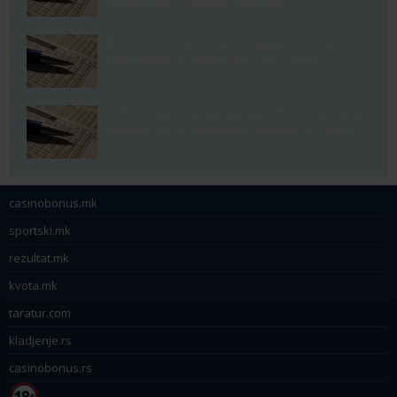
повторно е голем фаворит
Васоски и Ќумбев со предлози за
денешните дуели на ЕУРО 2020
ЕУРО анализа: Шпанија – Полска, Луис
Енрике ќе ја нападне очајната Полска
casinobonus.mk
sportski.mk
rezultat.mk
kvota.mk
taratur.com
kladjenje.rs
casinobonus.rs