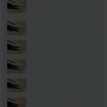
ЕУРО анализа: Украина – Австрија, на
двете селекции им одговара реми,
УЕФА со право стравува од очекуван
резултат
ЕУРО анализа: Русија – Данска, клучен
меч за двете селекции
Панче Ќумбев со анализа и предлози
за последните дуели од Група А
ЕУРО анализа: Швајцарија – Турција,
со реми двете репрезентации
испаѓаат
Специјал тикет за натпреварот
Италија – Велс
ЕУРО анализа: Италија – Велс, двата
тима ќе ротираат, но домаќинот