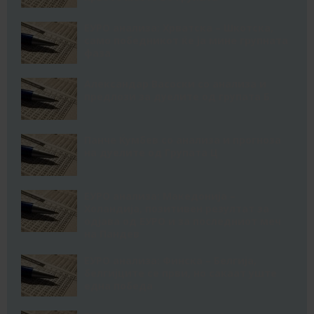
ЕУРО анализа: Хрватска – Шкотска,
само победникот ќе ја мине групната
фаза
Александар Васоски со анализа и
предлози за дуелите од групата Б
Панче Ќумбев со анализа и прогноза
на дуелите од Групата Ц
ЕУРО анализа: Македонија –
Холандија, позитивен резултат за
одјава од ЕУРО и за последниот меч
на Пандев
ЕУРО анализа: Финска – Белгија,
белгијците се први, но сакаат уште
една победа