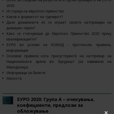
2020
Историја на европско првенство
Каков е форматот на турнирот?
Дали домаќините ќе ги играат своите натпревари на
домашен терен?
Како се стигнуваше до Европско Првенство 2020 преку
квалификациите?
ЕУРО во услови на КОВИД - протоколи, правила,
информации
Основни правила кога присуствувате на натпревар на
Националната арена во Букурешт (за навивачи на
Македонија)
Информаци за билети
Маскота
ЕУРО 2020 ГРУПИ
ЕУРО 2020: Група А – очекувања,
коефициенти, предлози за
обложување