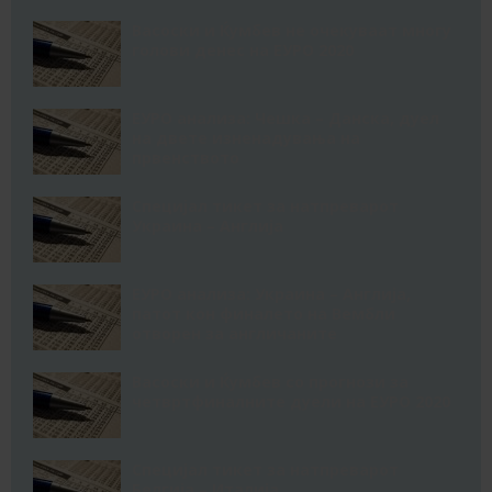
Васоски и Ќумбев не очекуваат многу
голови денес на ЕУРО 2020
ЕУРО анализа: Чешка – Данска, дуел
на двете изненадувања на
првенството
Специјал тикет за натпреварот
Украина – Англија
ЕУРО анализа: Украина – Англија,
патот кон финалето на Вембли
отворен за англичаните
Васоски и Ќумбев со прогнози за
четвртфиналните дуели на ЕУРО 2020
Специјал тикет за натпреварот
Белгија – Италија