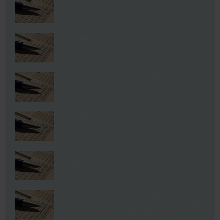
второто полуфинале на ЕУРО 2020
Специјал тикет за натпреварот
Англија – Данска
ЕУРО анализа: Англија – Данска, двете
селекции сакаат продолжување на
сонот
Специјал тикет за натпреварот
Италија – Шпанија
Панче Ќумбев со прогноза за првото
полуфинале на ЕУРО 2020
ЕУРО анализа: Италија – Шпанија,
тимот на Манчини покажа повеќе, но
тешко е да се победи Шпанија