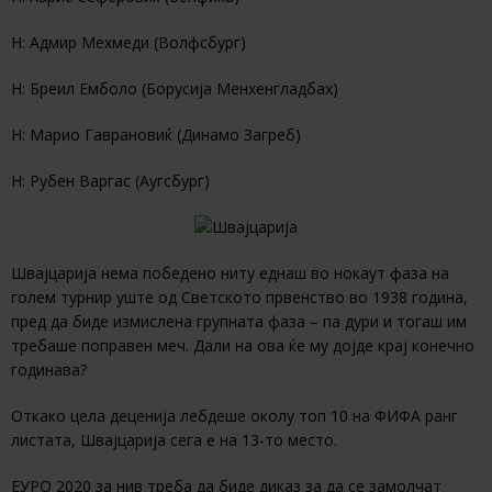
Н: Адмир Мехмеди (Волфсбург)
Н: Бреил Емболо (Борусија Менхенгладбах)
Н: Марио Гаврановиќ (Динамо Загреб)
Н: Рубен Варгас (Аугсбург)
Швајцарија нема победено ниту еднаш во нокаут фаза на
голем турнир уште од Светското првенство во 1938 година,
пред да биде измислена групната фаза – па дури и тогаш им
требаше поправен меч. Дали на ова ќе му дојде крај конечно
годинава?
Откако цела деценија лебдеше околу топ 10 на ФИФА ранг
листата, Швајцарија сега е на 13-то место.
ЕУРО 2020 за нив треба да биде диказ за да се замолчат