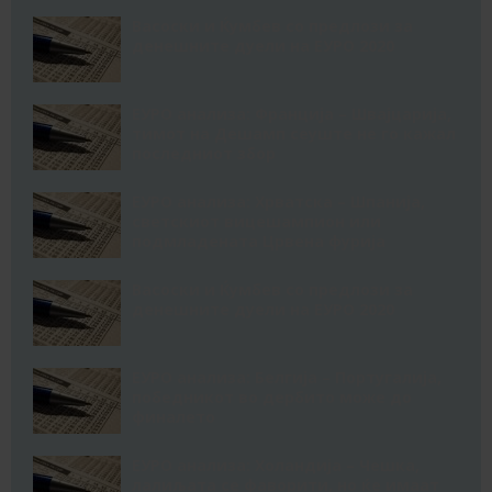
Васоски и Ќумбев со предлози за
денешните дуели на ЕУРО 2020
ЕУРО анализа: Франција – Швајцарија,
тимот на Дешамп сеуште не го кажал
последниот збор
ЕУРО анализа: Хрватска – Шпанија,
светскиот вицешампион или
подмладената Црвена фурија
Васоски и Ќумбев со предлози за
денешните дуели на ЕУРО 2020
ЕУРО анализа: Белгија – Португалија,
победникот во дербито може до
финалето
ЕУРО анализа: Холандија – Чешка,
лалиљата се фаворити, но ќе имаат