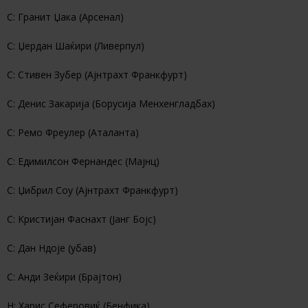
С: Гранит Џака (Арсенал)
С: Џердан Шаќири (Ливерпул)
С: Стивен Зубер (Ајнтрахт Франкфурт)
С: Денис Закарија (Борусија Менхенгладбах)
С: Ремо Фреулер (Аталанта)
С: Едимилсон Фернандес (Мајнц)
С: Џибрил Соу (Ајнтрахт Франкфурт)
С: Кристијан Фаснахт (Јанг Бојс)
С: Дан Ндоје (убав)
С: Анди Зеќири (Брајтон)
Н: Харис Сеферовиќ (Бенфика)