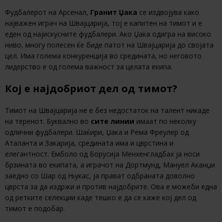
Фудбалерот на Арсенал,
Гранит Џака
се издвојува како
најважен играч на Швајцарија, тој е капитен на тимот и е
еден од најискусните фудбалери. Ако Џака одигра на високо
ниво, многу полесен ќе биде патот на Швајцарија до својата
цел. Има голема конкуренција во средината, но неговото
лидерство е од голема важност за целата екипа.
Кој е најдобриот дел од тимот?
Тимот на Швајцарија не е без недостаток на талент никаде
на теренот. Буквално во
сите линии
имаат по неколку
одлични фудбалери. Шаќири, Џака и Рема Фреулер од
Аталанта и Закарија, средината има и цврстина и
елегантност. Емболо од Борусија Менхенгладбах ја носи
брзината во екипата, а играчот на Дортмунд, Мануел Аканџи
заедно со Шар од Њукас, ја прават одбраната доволно
цврста за да издржи и против најдобрите. Ова е можеби една
од ретките селекции каде тешко е да се каже кој дел од
тимот е подобар.