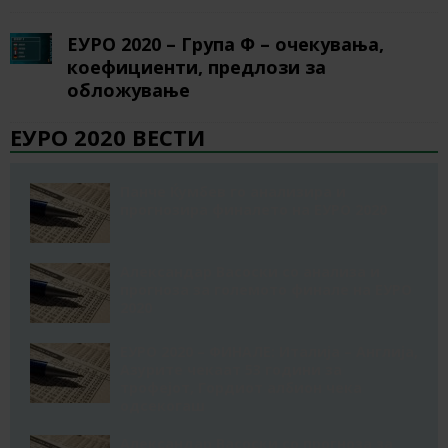
ЕУРО 2020 – Група Ф – очекувања,
коефициенти, предлози за
обложување
ЕУРО 2020 ВЕСТИ
Панче Ќумбев го анализира и
прогнозира финалето на ЕУРО 2020
Александар Васоски со анализа и
прогноза за големото финале на ЕУРО
2020
ЕУРО 2020 – ФИНАЛЕ: Италија – Англија,
Азурите чекаат 53 години за
трофејот, Гордиот албион чека
одсекогаш
Александар Васоски со прогноза за