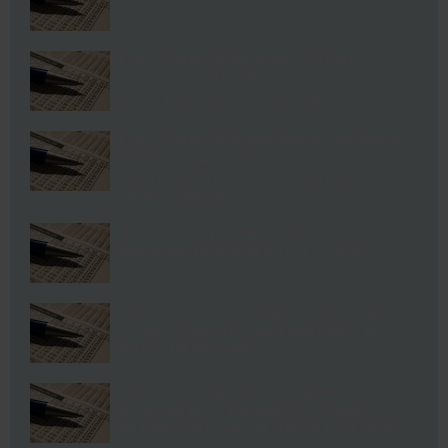
ЕУРО анализа: Белгија – Италија,
дерби на четвртфиналето кое може
да го даде новиот шампион
ЕУРО анализа: Швајцарија – Шпанија,
Енрике ги демантираше
критичарите, но сега повторно има
тешка задача
Васоски и Ќумбев со прогноза за
денешните дуели на ЕУРО 2020
ЕУРО анализа: Англија – Германија,
старите непријатели повторно во
битка на Вембли
ЕУРО 2020: Шведска – Украина,
пласман во 1/4 финале ќе биде
историски успех за двете селекции