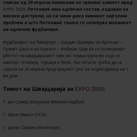
список од 29 играчи повикани на тренинг кампот пред
ЕУРО 2020
. Петковиќ има одличен состав, кадарен за
високи дострели, но се чини дека нивниот најголем
проблем е што Петковиќ тешко го склопува мозаикот
на одлични фудбалери.
Фудбалерот на Ливерпул – Џердан Шаќири, на Арсенал –
Гранит Џака и на Њукасл – Фабијан Шар ќе го сочинуваат
рбетот на швајцарскиот тим, во тешка група во која се
наоѓаат Италија, Турција и Велс. Листата ќе треба да се
скрати на 26 играчи пред крајниот рок за поднесување на 1-
ви јуни.
Тимот на Швајцарија за
ЕУРО 2020
:
Г: Јан Сомер (Борусија Менхенгладбах)
Г: Ивон Мвого (ПСВ)
Г: Џонас Омлин (Монпелје)