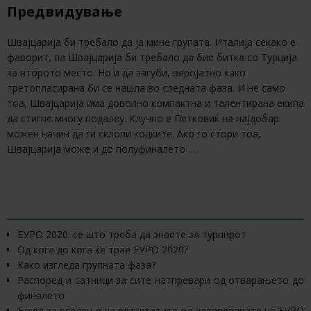
Предвидување
Швајцарија би требало да ја мине групата. Италија секако е
фаворит, па Швајцарија би требало да бие битка со Турција
за второто место. Но и да загуби, веројатно како
третопласирана би се нашла во следната фаза. И не само
тоа, Швајцарија има доволно компактна и талентирана екипа
да стигне многу подалеу. Клучно е Петковиќ на најдобар
можен начин да ги склопи коцките. Ако го стори тоа,
Швајцарија може и до полуфиналето …
СОДРЖИНА
ЕУРО 2020: се што треба да знаете за турнирот
Од кога до кога ќе трае ЕУРО 2020?
Како изгледа групната фаза?
Распоред и сатници за сите натпревари од отварањето до
финалето
Ексел за следење на резултатите од натпреварите на ЕУРО