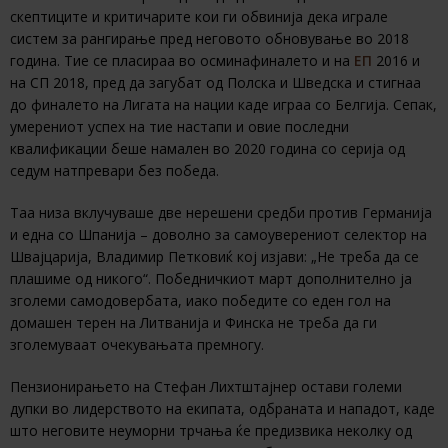
скептиците и критичарите кои ги обвинија дека играле
систем за рангирање пред неговото обновување во 2018
година. Тие се пласираа во осминафиналето и на
ЕП
2016 и
на СП 2018, пред да загубат од Полска и Шведска и стигнаа
до финалето на Лигата на нации каде играа со Белгија. Сепак,
умерениот успех на тие настапи и овие последни
квалификации беше намален во 2020 година со серија од
седум натпревари без победа.
Таа низа вклучуваше две нерешени средби против Германија
и една со Шпанија – доволно за самоуверениот селектор на
Швајцарија, Владимир Петковиќ кој изјави: „Не треба да се
плашиме од никого“. Победничкиот март дополнително ја
зголеми самодовербата, иако победите со еден гол на
домашен терен на Литванија и Финска не треба да ги
зголемуваат очекувањата премногу.
Пензионирањето на Стефан Лихтштајнер остави големи
дупки во лидерството на екипата, одбраната и нападот, каде
што неговите неуморни трчања ќе предизвика неколку од