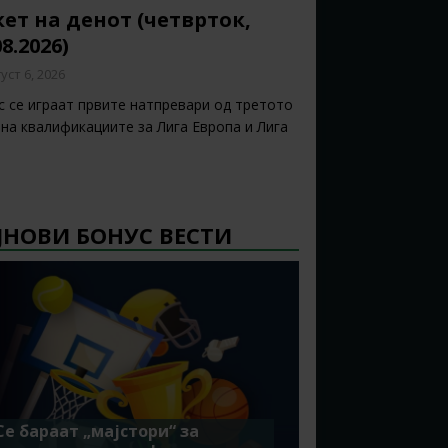
ет на денот (четврток,
08.2026)
уст 6, 2026
с се играат првите натпревари од третото
 на квалификациите за Лига Европа и Лига
ЈНОВИ БОНУС ВЕСТИ
Се бараат „мајстори“ за