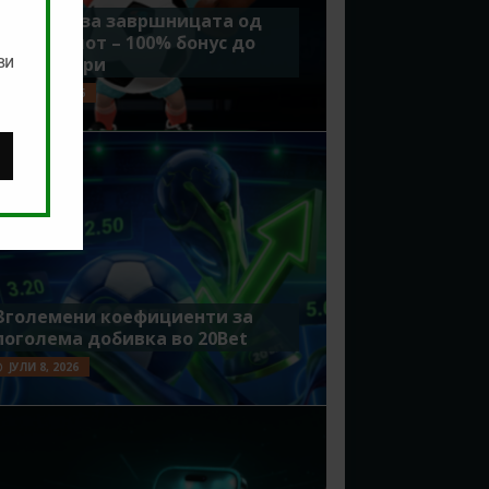
Идеално за завршницата од
Мундијалот – 100% бонус до
ви
7500 денари
ЈУЛИ 15, 2026
Зголемени коефициенти за
поголема добивка во 20Bet
ЈУЛИ 8, 2026