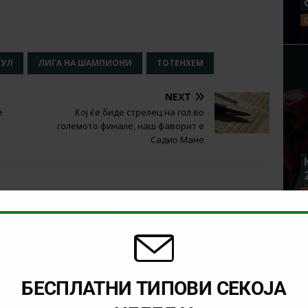
ПУЛ
ЛИГА НА ШАМПИОНИ
ТОТЕНХЕМ
NEXT
е
Кој ќе биде стрелец на гол во
големото финале, наш фаворит е
Садио Мане
БЕСПЛАТНИ ТИПОВИ СЕКОЈА