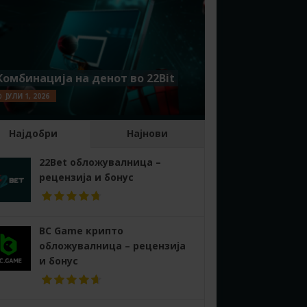
Комбинација на денот во 22Bit
ЈУЛИ 1, 2026
Најдобри
Најнови
22Bet обложувалница –
рецензија и бонус
BC Game крипто
обложувалница – рецензија
и бонус