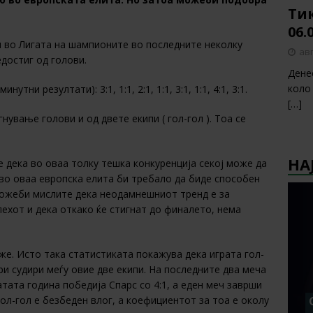
Тик
06.
и во Лигата на шампионите во последните неколку
авг
едостиг од голови.
Дене
коло
тни резултати): 3:1, 1:1, 2:1, 1:1, 3:1, 1:1, 4:1, 3:1.
[…]
нување голови и од двете екипи ( гол-гол ). Тоа се
НА
 дека во оваа толку тешка конкуренција секој може да
т во оваа европска елита би требало да биде способен
можеби мислите дека неодамнешниот тренд е за
ехот и дека откако ќе стигнат до финалето, нема
же. Исто така статистиката покажува дека играта гол-
ри судири меѓу овие две екипи. На последните два меча
атата година победија Спарс со 4:1, а еден меч заврши
 гол-гол е безбеден влог, а коефициентот за тоа е околу