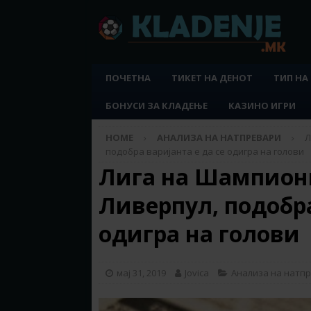
ПОЧЕТНА
ТИКЕТ НА ДЕНОТ
ТИП НА
БОНУСИ ЗА КЛАДЕЊЕ
КАЗИНО ИГРИ
HOME
АНАЛИЗА НА НАТПРЕВАРИ
Л
подобра варијанта е да се одигра на голови
Лига на Шампиони
Ливерпул, подобра
одигра на голови
мај 31, 2019
Jovica
Анализа на натп