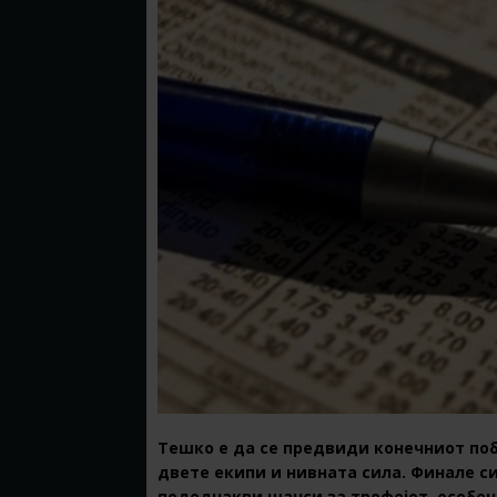
Тешко е да се предвиди конечниот поб
двете екипи и нивната сила. Финале с
подеднакви шанси за трофејот, особен