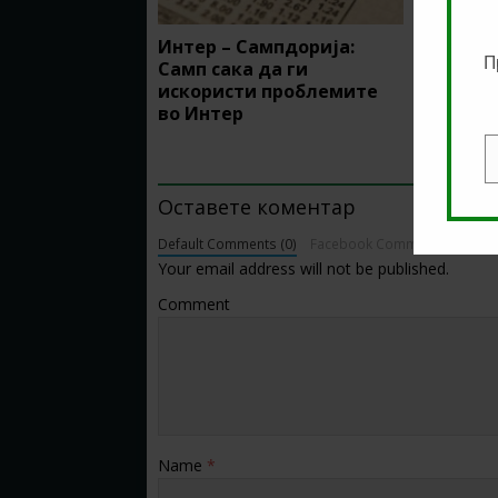
Интер – Сампдорија:
Премиер
П
Самп сака да ги
Најава,
искористи проблемите
предло
во Интер
BE THE FIRST TO COMMENT
E
Оставете коментар
Default Comments (0)
Facebook Comments
Your email address will not be published.
Comment
Name
*