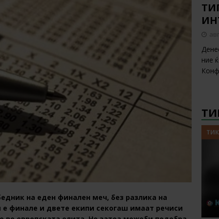
ТИП
ИН
авг
Дене
ние 
Конф
ТИ
ТИК
едник на еден финален меч, без разлика на
и е финале и двете екипи секогаш имаат речиси
о во европската елита. Но затоа можеби подобра