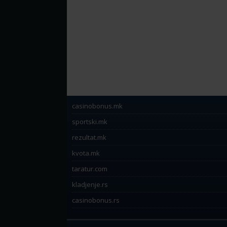
casinobonus.mk
sportski.mk
rezultat.mk
kvota.mk
taratur.com
kladjenje.rs
casinobonus.rs