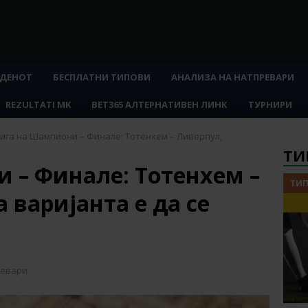
 ДЕНОТ
БЕСПЛАТНИ ТИПОВИ
АНАЛИЗА НА НАТПРЕВАРИ
REZULTATI MK
BET365 АЛТЕРНАТИВЕН ЛИНК
ТУРНИРИ
ига на Шампиони – Финале: Тотенхем – Ливерпул,
ТИ
 – Финале: Тотенхем –
ТИП
 варијанта е да се
ревари