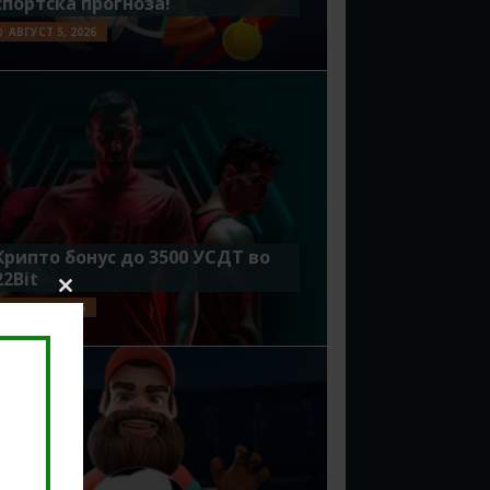
спортска прогноза!
АВГУСТ 5, 2026
Крипто бонус до 3500 УСДТ во
22Bit
Close
ЈУЛИ 29, 2026
this
module