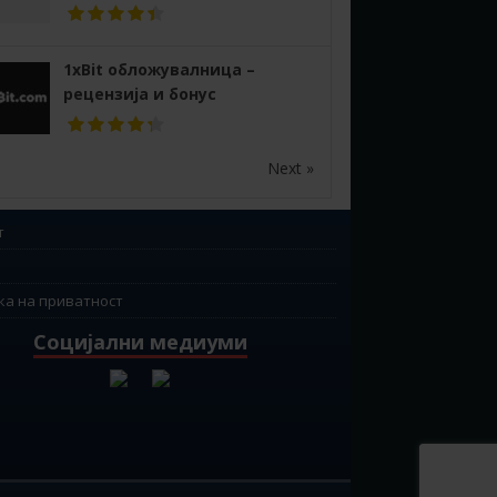
1xBit обложувалница –
рецензија и бонус
Next »
т
ка на приватност
Социјални медиуми