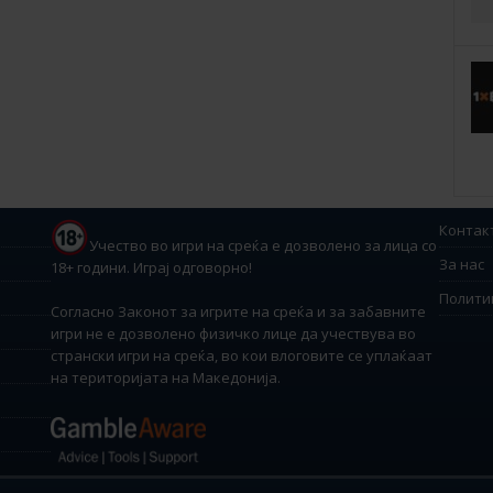
Контак
Учество во игри на среќа е дозволено за лица со
За нас
18+ години. Играј одговорно!
Полити
Согласно Законот за игрите на среќа и за забавните
игри не е дозволено физичко лице да учествува во
странски игри на среќа, во кои влоговите се уплаќаат
на територијата на Македонија.