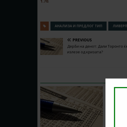
1.70
.
АНАЛИЗА И ПРЕДЛОГ ТИП
ЛИВЕР
PREVIOUS
Дерби на денот: Дали Торонто ќ
излезе од кризата?
RELATED ARTICLES