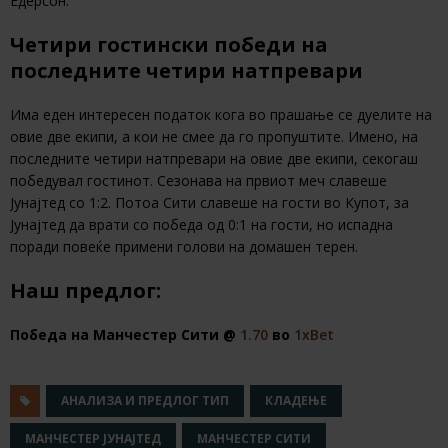
Едерсон.
Четири гостински победи на
последните четири натпревари
Има еден интересен податок кога во прашање се дуелите на
овие две екипи, а кои не смее да го пропуштите. Имено, на
последните четири натпревари на овие две екипи, секогаш
победувал гостинот. Сезонава на првиот меч славеше
Јунајтед со 1:2. Потоа Сити славеше на гости во Купот, за
Јунајтед да врати со победа од 0:1 на гости, но испадна
поради повеќе примени голови на домашен терен.
Наш предлог:
Победа на Манчестер Сити @
1.70
во
1хBet
АНАЛИЗА И ПРЕДЛОГ ТИП
КЛАДЕЊЕ
МАНЧЕСТЕР ЈУНАЈТЕД
МАНЧЕСТЕР СИТИ