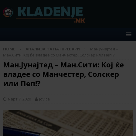
HOME
АНАЛИЗА НА НАТПРЕВАРИ
Ман.Јунајтед –
Ман.Сити: Кој ќе владее со Манчестер, Солскер или Пеп!?
Ман.Јунајтед – Ман.Сити: Кој ќе
владее со Манчестер, Солскер
или Пеп!?
март 7, 2020
Jovica