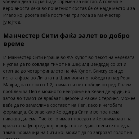
убедува дека тој ќе биде спремен за настап. А голема е
веројаноста дека во почетниот состав ќе се најде место и за
Игало кој досега веќе постигна три гола за Манчестер
Јунајтед.
Манчестер Сити фаќа залет во добро
време
И Манчестер Сити играше во ФА Купот во текот на неделата
и успеа да го совлада тимот на Шефилд Вендсдеј со 0:1 и
стигнаа до четвртфиналето на ФА Купот. Блиску се и до
истата фаза во Лигата на Шампиони по победата над Реал
Мадрид на гости со 1:2, а имаат и пет победи по ред. Голем
проблем за Пеп е можното неиграње на Кевин де Брујн, но
затоа во тимот се враќаат Едерсон и Рахем Стерлинг. Можее
веќе да го замислиме составот на Пеп, како и негобата
формација. Се знае како ќе одигра Сити и во тоа нема
никаква дилема. Тие ќе го имаат поседот и ќе внимаваат на
крилата на Јунајтед, кој веројатно се единствените во една
таква формација на Сити кој можат да го загрозат голот на