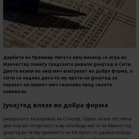
Дербито во Премиер Лигата овој викенд се игра во
Манчестер помеѓу градските ривали Јунајтед и Сити.
Двете екипи во овој меч влегуваат во добра форма, а
Сити се надева дека ќе му врати на Јунајтед за
поразот на првиот меч сезонава пред своите
навивачи.
Јунајтед влезе во добра форма
Јануарското засилување на Солскер, Одион Игало постигна
два гола во четвртокот и му обезбеди место на Манчестер
Јунајтед во четвртфиналето на ФА Купот со удобна победа