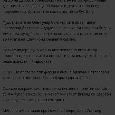
од 3:0 на Дерби. Поранешниот напаѓач на Вотфорд имаше
две паметни завршници на едната и другата страна од
полувремето. Другиот гол пак го постигна Лук Шоу.
Фудбалерите на Оле Гунар Солскер сега имаат девет
натпревар без пораз и дојдоа на разлика од само три бода и
меч помалку од Челзи, кој е на последното место кое води
во Лигата на Шампиони следната сезона.
Новиот лидер Бруно Фернандес повторно игра чекор
подобро од останатите и полека си ја зазема улогата за која
беше доведен – лидерската.
И Лук Шо влезе во топ форма и имаше одлични натпревари
како високо поставен бек во формацијата 4-2-3-1.
Солскер направи шест измени во неговиот почетен состав
во ФА Купот во однос на мечот минатиот викенд со Евертон
и ја зачува свежината во составот.
Мегваер имаше мали проблеми со повреда, но Солскер