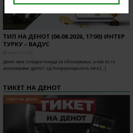
ТИП НА ДЕНОТ (06.08.2026, 17:00) ИНТЕР
ТУРКУ – ВАДУС
август 6, 2026
Денес има солидна понуда за обложување, а ние ќе го
анализираме дуелот од Конференциската лига
[…]
ТИКЕТ НА ДЕНОТ
ТИКЕТ НА ДЕНОТ