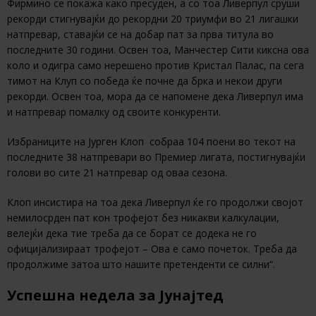
Фирмино се покажа како пресуден, а со тоа Ливерпул сруши
рекорди стигнувајќи до рекордни 20 триумфи во 21 лигашки
натпревар, ставајќи се на добар пат за прва титула во
последните 30 години. Освен тоа, Манчестер Сити киксна ова
коло и одигра само нерешено против Кристал Палас, па сега
тимот на Клуп со победа ќе почне да брка и некои други
рекорди. Освен тоа, мора да се напомене дека Ливерпул има
и натпревар помалку од своите конкуренти.
Избраниците на Јурген Клоп собраа 104 поени во текот на
последните 38 натпревари во Премиер лигата, постигнувајќи
голови во сите 21 натпревар од оваа сезона.
Клоп инсистира на тоа дека Ливерпул ќе го продолжи својот
немилосрден пат кон трофејот без никакви калкулации,
велејќи дека тие треба да се борат се додека не го
официјализираат трофејот – Ова е само почеток. Треба да
продолжиме затоа што нашите претенденти се силни“.
Успешна недела за Јунајтед