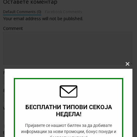
Оставете коментар
Default Comments (0)
Facebook Comments
Your email address will not be published.
Comment
Clos
Name
*
this
modu
Email
*
БЕСПЛАТНИ ТИПОВИ СЕКОЈА
Website
НЕДЕЛА!
Пријавете се нашиот билтен за да добивате
Save my name, email, and website in this browser for the next
информации за нови промоции, бонус понуди и
time I comment.