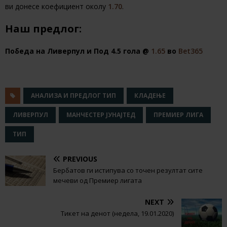
ви донесе коефициент околу
1.70
.
Наш предлог:
Победа на Ливерпул и Под 4.5 гола @
1.65
во
Bet365
АНАЛИЗА И ПРЕДЛОГ ТИП
КЛАДЕЊЕ
ЛИВЕРПУЛ
МАНЧЕСТЕР ЈУНАЈТЕД
ПРЕМИЕР ЛИГА
ТИП
PREVIOUS
Бербатов ги истипува со точен резултат сите
мечеви од Премиер лигата
NEXT
Тикет на денот (недела, 19.01.2020)