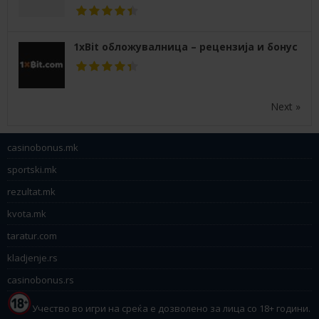
1xBit обложувалница – рецензија и бонус
Next »
casinobonus.mk
sportski.mk
rezultat.mk
kvota.mk
taratur.com
kladjenje.rs
casinobonus.rs
Учество во игри на среќа е дозволено за лица со 18+ години.