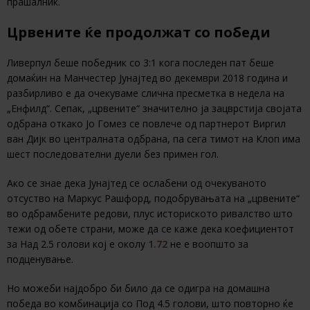
прашалник.
Црвените ќе продолжат со победи
Ливерпул беше победник со 3:1 кога последен пат беше
домаќин на Манчестер Јунајтед во декември 2018 година и
разбирливо е да очекуваме слична пресметка в недела на
„Енфилд“. Сепак, „црвените“ значително ја зацврстија својата
одбрана откако Jо Гомез се повлече од партнерот Виргил
ван Дијк во централната одбрана, па сега тимот на Клоп има
шест последователни дуели без примен гол.
Ако се знае дека Јунајтед се ослабени од очекуваното
отсуство на Маркус Рашфорд, подобрувањата на „црвените“
во одбрамбените редови, плус историското ривалство што
тежи од обете страни, може да се каже дека коефициентот
за Над 2.5 голови кој е околу
1.72
не е воопшто за
подценување.
Но можеби најдобро би било да се одигра на домашна
победа во комбинација со Под 4.5 голови, што повторно ќе