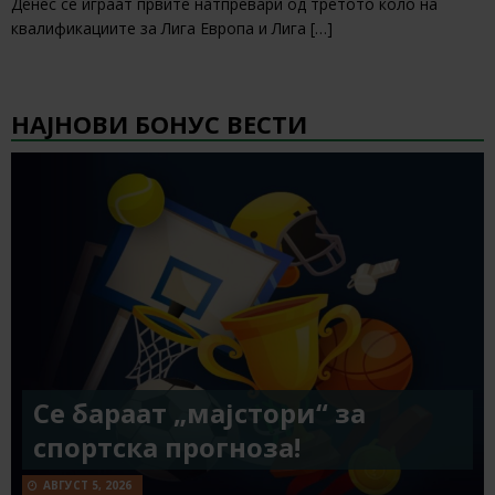
Денес се играат првите натпревари од третото коло на
квалификациите за Лига Европа и Лига
[…]
НАЈНОВИ БОНУС ВЕСТИ
Се бараат „мајстори“ за
спортска прогноза!
АВГУСТ 5, 2026