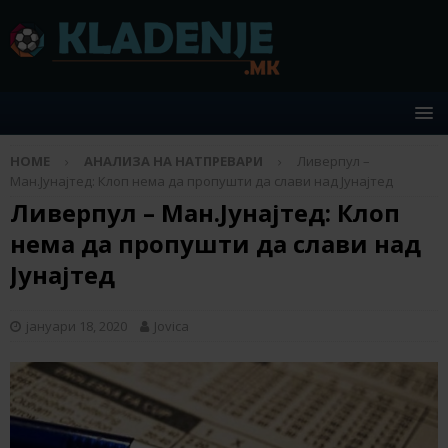
HOME
АНАЛИЗА НА НАТПРЕВАРИ
Ливерпул –
Ман.Јунајтед: Клоп нема да пропушти да слави над Јунајтед
Ливерпул – Ман.Јунајтед: Клоп
нема да пропушти да слави над
Јунајтед
јануари 18, 2020
Jovica