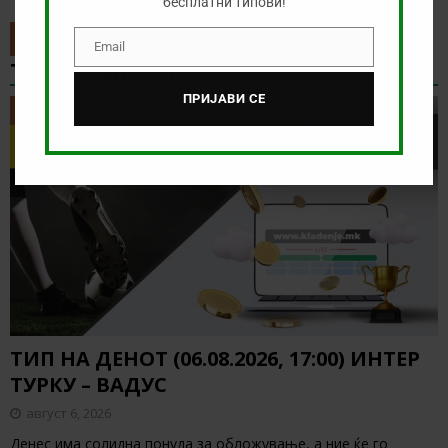
бесплатни типови!
Email
Email
ТИП НА ДЕНОТ
ПРИЈАВИ СЕ
ТИП НА ДЕНОТ
ТИП НА ДЕНОТ (06.08.2026, 17:00) ИНТЕР
ТУРКУ – ВАДУС
август 6, 2026
Денес има солидна понуда за обложување, а ние ќе го