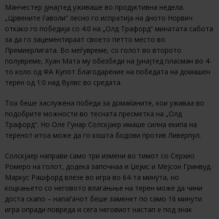
Манчестер јунајтед уживаше во продуктивна недела.
„Црвените ѓаволи“ лесно го испратија на дното Норвич
откако го победија со 4:0 на „Олд Трафорд“ минатата сабота
за да го зацементираат своето петто место во
Премиерлигата. Во меѓувреме, со голот во второто
полувреме, Хуан Мата му обезбеди на Јунајтед пласман во 4-
то коло од ФА Купот благодарение на победата на домашен
терен од 1:0 над Вулвс во средата.
Тоа беше заслужена победа за домаќините, кои уживаа во
подобрите можности во тесната пресметка на „Олд
Трафорд“. Но Оле Гунар Солскјаер имаше силна екипа на
теренот итоа може да го кошта бодови против Ливерпул.
Солскјаер направи само три измени во тимот со Серхио
Ромеро на голот, додека започнаа и Џејмс и Мејсон Гринвуд.
Маркус Рашфорд влезе во игра во 64-та минута, но
коцкањето со неговото влагањње на терен може да чини
доста скапо – напаѓачот беше заменет по само 16 минути
игра опради повреда и сега неговиот настап е под знак