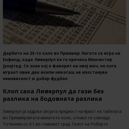
Дербито на 23-то коло во Премиер Лигата се игра на
Енфилд, каде Ливерпул ќе го пречека Манчестер
Јунајтед. Се знае кој е фаворит на овој меч, но кога
играат овие две екипи никогаш не изостанува
неизвесност и добар фудбал.
Клоп сака Ливерпул да гази без
разлика на бодовната разлика
Ливерпул ја задржа својата предност на врвот на табелата
во Премиерлигата минатото коло, откако го совлада
Тотенхем со 0:1 во главниот град. Голот на Роберто