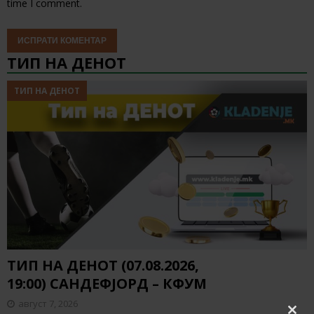
time I comment.
ТИП НА ДЕНОТ
ТИП НА ДЕНОТ
ТИП НА ДЕНОТ (07.08.2026,
19:00) САНДЕФЈОРД – КФУМ
август 7, 2026