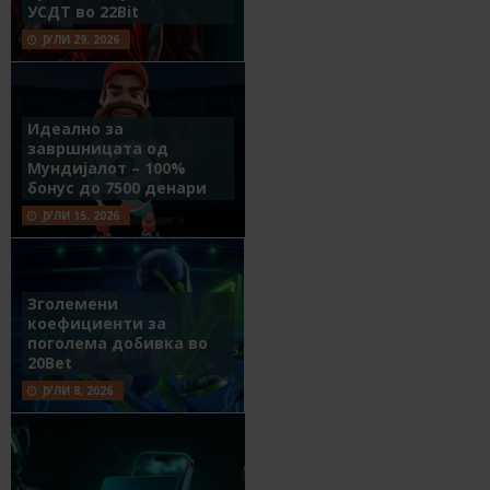
УСДТ во 22Bit
ЈУЛИ 29, 2026
Идеално за
завршницата од
Мундијалот – 100%
бонус до 7500 денари
ЈУЛИ 15, 2026
Зголемени
коефициенти за
поголема добивка во
20Bet
ЈУЛИ 8, 2026