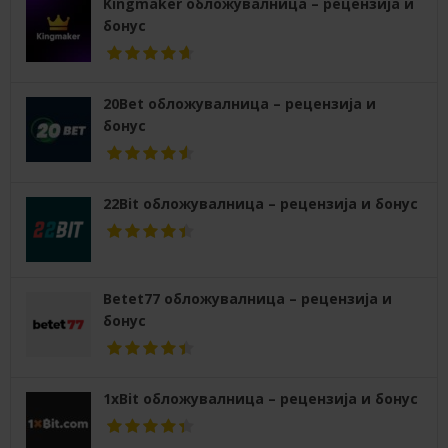
Kingmaker обложувалница – рецензија и
бонус
20Bet обложувалница – рецензија и
бонус
22Bit обложувалница – рецензија и бонус
Betet77 обложувалница – рецензија и
бонус
1xBit обложувалница – рецензија и бонус