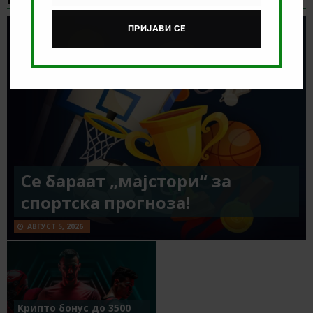
ПРИЈАВИ СЕ
Се бараат „мајстори“ за
спортска прогноза!
АВГУСТ 5, 2026
Крипто бонус до 3500