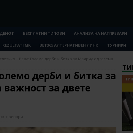
 ДЕНОТ
БЕСПЛАТНИ ТИПОВИ
АНАЛИЗА НА НАТПРЕВАРИ
REZULTATI MK
BET365 АЛТЕРНАТИВЕН ЛИНК
ТУРНИРИ
тлетико – Реал: Големо дерби и битка за Мадрид од голема
ТИ
Големо дерби и битка за
ТИП
 важност за двете
 натпревари