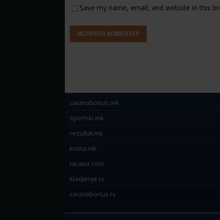
Save my name, email, and website in this b
casinobonus.mk
sportski.mk
rezultat.mk
kvota.mk
taratur.com
kladjenje.rs
casinobonus.rs