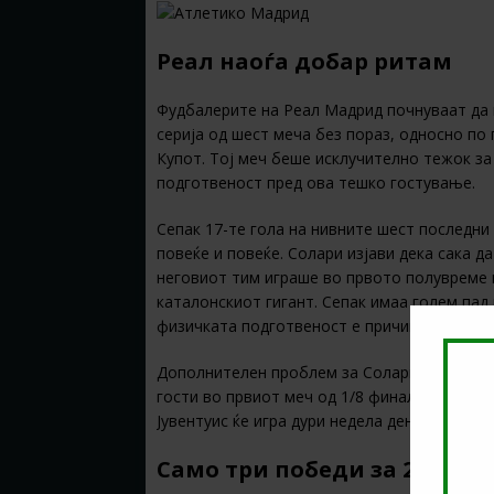
Реал наоѓа добар ритам
Фудбалерите на Реал Мадрид почнуваат да н
серија од шест меча без пораз, односно по
Купот. Тој меч беше исклучително тежок за
подготвеност пред ова тешко гостување.
Сепак 17-те гола на нивните шест последни
повеќе и повеќе. Солари изјави дека сака д
неговиот тим играше во првото полувреме п
каталонскиот гигант. Сепак имаа голем пад 
физичката подготвеност е причината за тоа
Дополнителен проблем за Солари е и тоа шт
гости во првиот меч од 1/8 финалето од Ли
Јувентуис ќе игра дури недела дена подоцна.
Само три победи за 21 натп