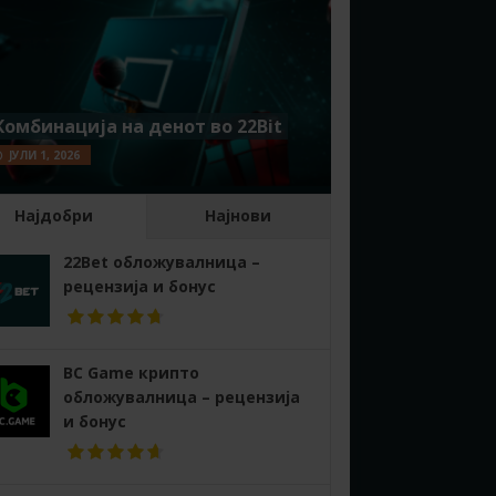
Комбинација на денот во 22Bit
ЈУЛИ 1, 2026
Најдобри
Најнови
22Bet обложувалница –
рецензија и бонус
BC Game крипто
обложувалница – рецензија
и бонус