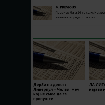
PREVIOUS
Премиер Лига 26-то коло: Најава
анализа и предлог типови
RELATED ARTICLES
Дерби на денот:
ЛА ЛИГА
Ливерпул – Челзи, меч
најава 
кој не смее да се
пропушти