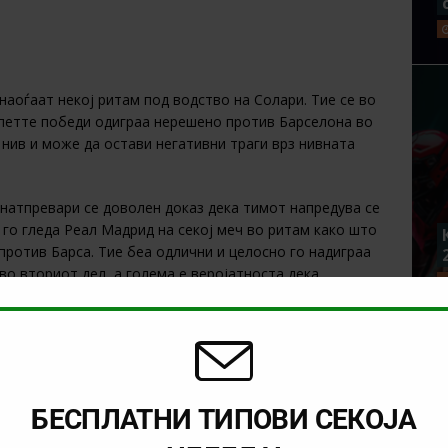
аоѓаат некој ритам под водство на Солари. Тие се во
 петте победи одиграа нерешено против Барселона во
 нив и може да остави негативни траги врз нивната
 натпревари се доволен доказ дека тимот напредува се
а го гледа Реал Мадрид на секој меч во ритам како што
ротив Барса. Тие беа одлични и целосно го надиграа
во вториот дел, а голема е веројатноста дека
.
о Реал веќе наредната недела ќе игра против Ајакс на
гата на Шампиони. Од друга страна, Атлетико против
БЕСПЛАТНИ ТИПОВИ СЕКОЈА
ревар на Реал во меѓусебните