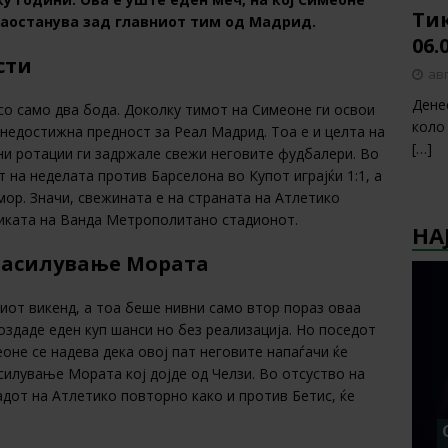
Тик
заостанува зад главниот тим од Мадрид.
06.
сти
авг
Дене
 со само два бода. Доколку тимот на Симеоне ги освои
коло
 недостижна предност за Реал Мадрид. Тоа е и целта на
[…]
ни ротации ги задржале свежи неговите фудбалери. Во
 на неделата против Барселона во Купот играјќи 1:1, а
мор. Значи, свежината е на страната на Атлетико
бликата на Ванда Метрополитано стадионот.
НА
 засилување Мората
иот викенд, а тоа беше нивни само втор пораз оваа
оздаде еден куп шанси но без реализација. Но поседот
оне се надева дека овој пат неговите напаѓачи ќе
илување Мората кој дојде од Челзи. Во отсуство на
адот на Атлетико повторно како и против Бетис, ќе