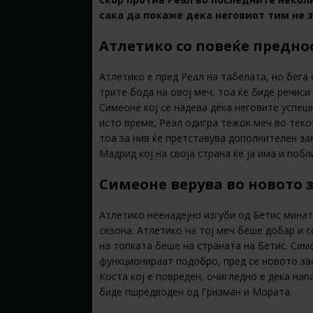
сака да покаже дека неговиот тим не 
Атлетико со повеќе предно
Атлетико е пред Реал на табелата, но бега
трите бода на овој меч, тоа ќе биде речиси
Симеоне кој се надева дека неговите успеш
исто време, Реал одигра тежок меч во текот
тоа за нив ќе претставува дополнителен за
Мадрид кој на своја страна ќе ја има и по
Симеоне верува во новото
Атлетико неенадејно изгуби од Бетис минат
сезона. Атлетико на тој меч беше добар и с
на топката беше на страната на Бетис. Симе
функционираат подобро, пред се новото зас
Коста кој е повреден, очигледно е дека нап
биде пшредводен од Гризман и Мората.