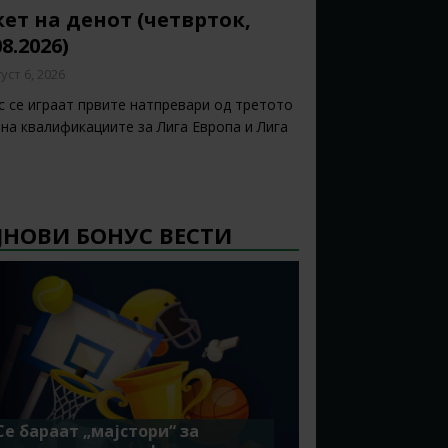
ет на денот (четврток,
08.2026)
уст 6, 2026
с се играат првите натпревари од третото
 на квалификациите за Лига Европа и Лига
ЈНОВИ БОНУС ВЕСТИ
Се бараат „мајстори“ за