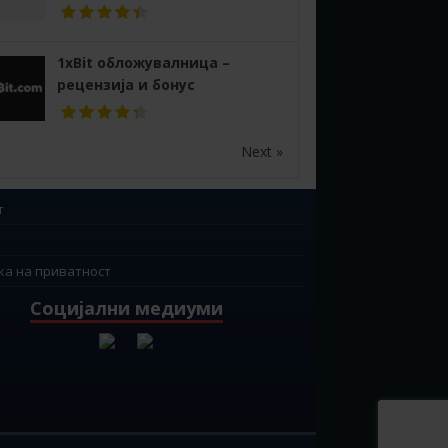
1xBit обложувалница –
рецензија и бонус
Next »
т
ка на приватност
Социјални медиуми