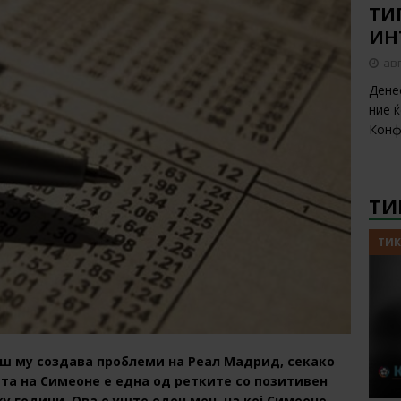
ТИП
ИН
авг
Дене
ние 
Конф
ТИ
ТИК
гаш му создава проблеми на Реал Мадрид, секако
ата на Симеоне е една од ретките со позитивен
у години. Ова е уште еден меч, на кој Симеоне