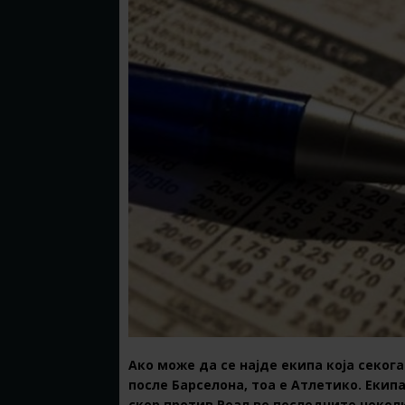
Ако може да се најде екипа која секо
после Барселона, тоа е Атлетико. Екип
скор против Реал во последните неколк