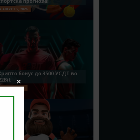
спортска прогноза!
АВГУСТ 5, 2026
Крипто бонус до 3500 УСДТ во
22Bit
Close
ЈУЛИ 29, 2026
this
module