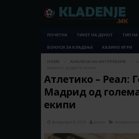
ПОЧЕТНА
ТИКЕТ НА ДЕНОТ
ТИП НА
БОНУСИ ЗА КЛАДЕЊЕ
КАЗИНО ИГРИ
HOME
АНАЛИЗА НА НАТПРЕВАРИ
А
важност за двете екипи
Атлетико – Реал: 
Мадрид од голема
екипи
февруари 8, 2019
Jovica
Анализа на