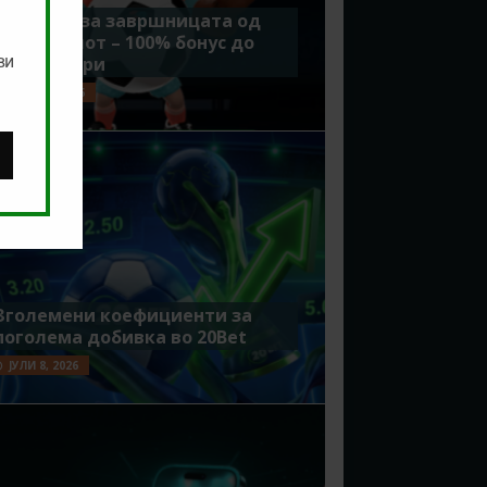
Идеално за завршницата од
Мундијалот – 100% бонус до
ви
7500 денари
ЈУЛИ 15, 2026
Зголемени коефициенти за
поголема добивка во 20Bet
ЈУЛИ 8, 2026