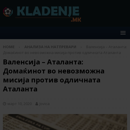
HOME
АНАЛИЗА НА НАТПРЕВАРИ
Валенсија – Аталанта:
Домаќинот во невозможна мисија против одличната Аталанта
Валенсија – Аталанта:
Домаќинот во невозможна
мисија против одличната
Аталанта
март 10, 2020
Jovica