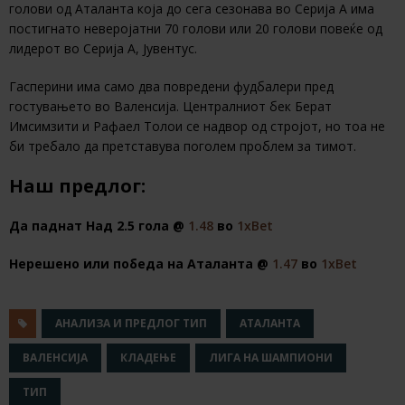
голови од Аталанта која до сега сезонава во Серија А има
постигнато неверојатни 70 голови или 20 голови повеќе од
лидерот во Серија А, Јувентус.
Гасперини има само два повредени фудбалери пред
гостувањето во Валенсија. Централниот бек Берат
Имсимзити и Рафаел Толои се надвор од стројот, но тоа не
би требало да претставува поголем проблем за тимот.
Наш предлог:
Да паднат Над 2.5 гола @
1.48
во
1хBet
Нерешено или победа на Аталанта @
1.47
во
1хBet
АНАЛИЗА И ПРЕДЛОГ ТИП
АТАЛАНТА
ВАЛЕНСИЈА
КЛАДЕЊЕ
ЛИГА НА ШАМПИОНИ
ТИП