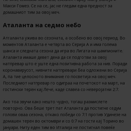
Макси Гомез. Се на се, јас не гледам една предност за
домашниот тим за овој меч.
Аталанта на седмо небо
Атгаланта ужива во сезоната, а особено во овој период. Во
моментов Аталанта е четврта во Серија А и има голема
шанса и следната сезона да игра во Лигата на шампионите.
Аталанта имаше девет дена да се подготви за овој
натпревар што е уште една позитивна работа за нив. Поради
коронавирусот, нивните натпревари беа одложени во Серија
А, па тие целосното внимание го посветија на овој меч.
Последниот натпревар го одиграа на почетокот на март, на
гостински терен кај Лече, каде славеа со неверојатни 2:7.
Ако тоа звучи како нешто чудно, тогаш размислете
повторно. Ова беше трет пат Аталанта да постигне седум
голови оваа сезона, откако победи со 7:1 против Удинезе на
домашен терен во октомври и со 0:7 на гости кај Торино во
јануари. Ниту еден тим во Италија не постигнал повеќе