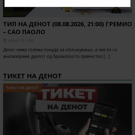
ТИП НА ДЕНОТ (08.08.2026, 21:00) ГРЕМИО
– САО ПАОЛО
август 8, 2026
Денес нема голема понуда за обложување, а ние ќе го
анализираме дуелот од бразилското првенство
[…]
ТИКЕТ НА ДЕНОТ
ТИКЕТ НА ДЕНОТ