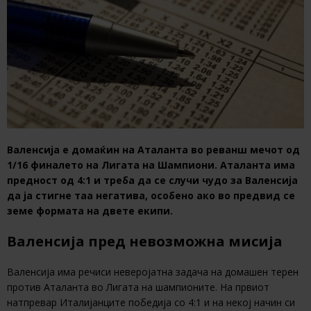
Валенсија е домаќин на Аталанта во реванш мечот од
1/16 финалето на Лигата на Шампиони. Аталанта има
предност од 4:1 и треба да се случи чудо за Валенсија
да ја стигне таа негатива, особено ако во предвид се
земе формата на двете екипи.
Валенсија пред невозможна мисија
Валенсија има речиси неверојатна задача на домашен терен
против Аталанта во Лигата на шампионите. На првиот
натпревар Италијанците победија со 4:1 и на некој начин си