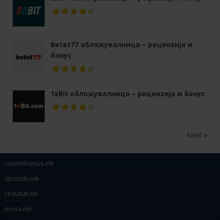
Betet77 обложувалница – рецензија и
бонус
1xBit обложувалница – рецензија и бонус
Next »
casinobonus.mk
sportski.mk
rezultat.mk
kvota.mk