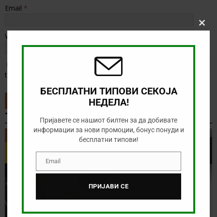
Email
*
Clos
Website
this
modu
Save my name, email, and website in this browser for the next
time I comment.
БЕСПЛАТНИ ТИПОВИ СЕКОЈА
НЕДЕЛА!
ТИП НА ДЕНОТ
Пријавете се нашиот билтен за да добивате
информации за нови промоции, бонус понуди и
ТИП НА ДЕНОТ
бесплатни типови!
Email
Email
ПРИЈАВИ СЕ