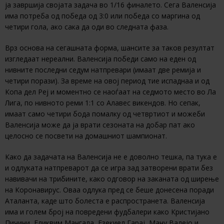
ја завршија својата задача во 1/16 финалето. Сега Валенсија
има потреба од победа од 3:0 или победа со маргина од
четири гола, ако сака да оди во следната фаза.
Врз основа на сегашната форма, шансите за таков резултат
изгледаат нереални. Валенсија победи само на еден од
нивните последни седум натпревари (имаат две ремија и
четири порази). За време на овој период тие испаднаа и од
Копа дел Реј и моментно се наоѓаат на седмото место во Ла
Лига, по нивното реми 1:1 со Алавес викендов. Но сепак,
имаат само четири бода помалку од четвртиот и можеби
Валенсија може да ја врати сезоната на добар пат ако
целосно се посвети на домашниот шампионат.
Како да задачата на Валенсија не е доволно тешка, па тука е
и одлуката натпреварот да се игра зад затворени врати без
навивачи на трибините, како одговор на заканата од ширење
на Коронавирус. Оваа одлука пред се беше донесена поради
Аталанта, каде што болеста е распространета. Валенсија
има и голем број на повредени фудбалери како Кристијано
Пичини, Еликвим Мангала, Езекиел Гарај, Ману Валејо и