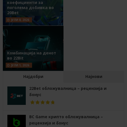
коефициенти за
поголема добивка во
20Bet
ЈУЛИ 8, 2026
Комбинација на денот
во 22Bit
ЈУЛИ 1, 2026
Најдобри
Најнови
22Bet обложувалница – рецензија и
бонус
BC Game крипто обложувалница –
рецензија и бонус