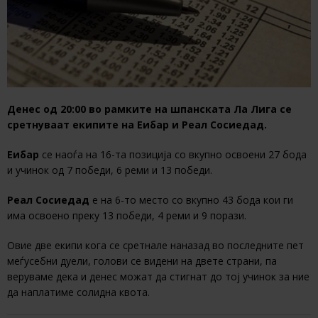
Денес од 20:00 во рамките на шпанската Ла Лига се
сретнуваат екипите на Еибар и Реал Сосиедад.
Еибар
се наоѓа на 16-та позиција со вкупно освоени 27 бода
и учинок од 7 победи, 6 реми и 13 победи.
Реал Сосиедад
е на 6-то место со вкупно 43 бода кои ги
има освоено преку 13 победи, 4 реми и 9 порази.
Овие две екипи кога се сретнале наназад во последните пет
меѓусебни дуели, голови се видени на двете страни, па
веруваме дека и денес можат да стигнат до тој учинок за ние
да наплатиме солидна квота.