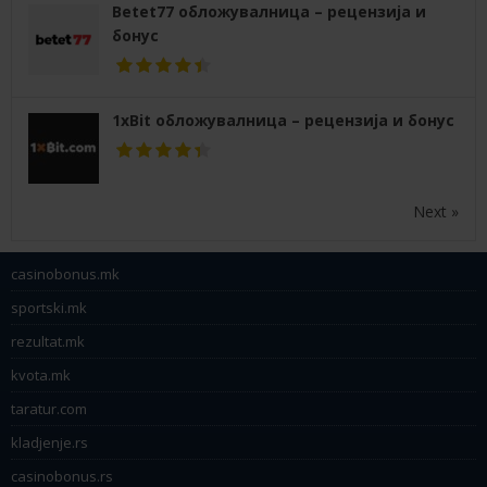
Betet77 обложувалница – рецензија и
бонус
1xBit обложувалница – рецензија и бонус
Next »
casinobonus.mk
sportski.mk
rezultat.mk
kvota.mk
taratur.com
kladjenje.rs
casinobonus.rs