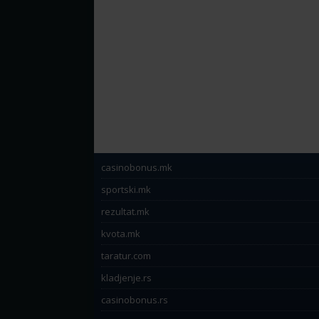
casinobonus.mk
sportski.mk
rezultat.mk
kvota.mk
taratur.com
kladjenje.rs
casinobonus.rs