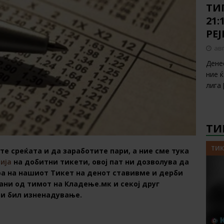
ТИП
21:
РЕ
авг
Дене
ние 
лига
ТИ
ТИК
те среќата и да заработите пари, а ние сме тука
ија
на добитни тикети, овој пат ни дозволува да
оа на нашиот Тикет на денот ставивме и дерби
ани од тимот на Кладење.мк и секој друг
би бил изненадување.