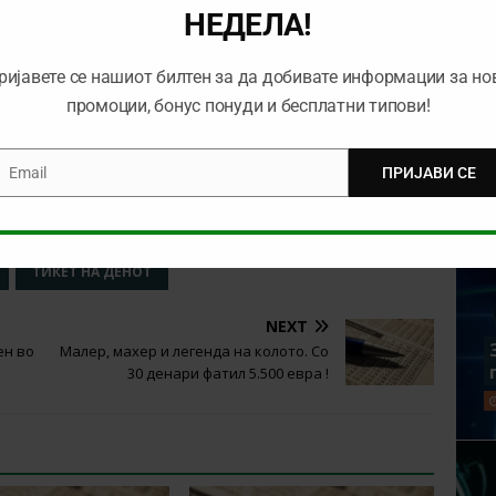
овие две екипи паднале вкупно 23 гола, или во просек
НЕДЕЛА!
ијата, но ќе одиме на посигурна варијанта – дека двете
ија ќе бид еолеснета со неиграњето на Пике,
ријавете се нашиот билтен за да добивате информации за но
промоции, бонус понуди и бесплатни типови!
о
10Bet
Регистрирај се на 10Bet
Email
ПРИЈАВИ СЕ
mail
ТИКЕТ НА ДЕНОТ
NEXT
ен во
Малер, махер и легенда на колото. Со
30 денари фатил 5.500 евра !