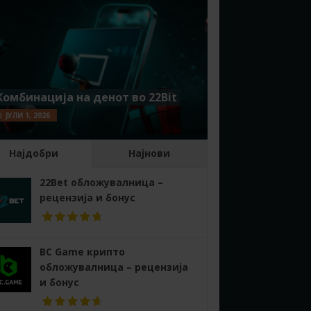
Комбинација на денот во 22Bit
ЈУЛИ 1, 2026
Најдобри
Најнови
22Bet обложувалница –
рецензија и бонус
BC Game крипто
обложувалница – рецензија
и бонус