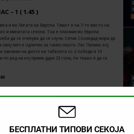
– 1 ( 1.45 )
ига и во Лигата на Европа. Тимот е на 7-то место на
ко и минатата сезона. Тоа е пласман во Европа
треба да се очекува да се случи. Сепак Сосиедад мора да
 овој меч е одличен за такво нешто. Лас Палмас кој
е закован на дното на табелата со 2 победи и 10
и по ред на кој прими дури 23 гола, па тешко е да се
365
 (
1.50
)
а, каде второпласираната Валенсија е домаќин на
з пораз сезонава. Валенсија има 9 победи и 3 ремија,
 Атлетико Мадрид. Интересно овој тим има постигнато
олно говори за фантастикчните игри на тимот.
БЕСПЛАТНИ ТИПОВИ СЕКОЈА
еми и тоа исто така против Атлетико Мадрид. На