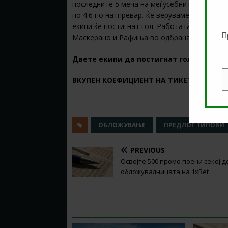
последните 5 меча на меѓусебните дуели на 
по 4.6 по натпревар. Ќе веруваме на традиц
екипи ќе постигнат гол. Работата на Валенс
П
Маскерано и Рафиња во одбраната.
Двете екипи да постигнат гол @
1.50
в
ВКУПЕН КОЕФИЦИЕНТ НА ТИКЕТОТ Е 5.54
E
ОБЛОЖУВАЊЕ
ПРЕДЛОГ ТИПОВИ
PREVIOUS
Oсвојте 500 промо поени секој д
обложувалницата на 1хBet
RELATED ARTICLES