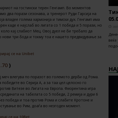
чајниот на гостински терен Генгамп. Во моментов
Тик
амо два порази сезонава, а тренерот Руди Гарсија на
05.
оја владее голема хармонија и тимски дух. Генгамп има
ен каде е најслаб во лигата со 1 победа и 5 порази, но
авг
коло кај слабиот Мец. Овој дуел не би требало да
Дене
о нови три бода и токму тоа е нашето предвидување за
веќе
подо
рирај се на Unibet
1.70
)
НА
ој меч влегува по поразот во големото дерби од Рома.
 победите во Серија А, а за таа цел целосно го
ротив Витезе во Лигата на Европа. Фиорентина игра
средината на табелата со 5 победи, 2 ремија и дури 6
 без победа и тоа против Рома и слабите Кротоне и
остување во Рим, доаѓа во незгоден момент.
ирај се на 10Bet