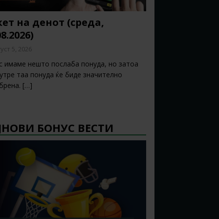
ет на денот (среда,
08.2026)
уст 5, 2026
с имаме нешто послаба понуда, но затоа
 утре таа понуда ќе биде значително
брена.
[…]
ЈНОВИ БОНУС ВЕСТИ