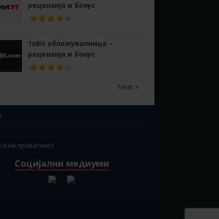
рецензија и бонус
1xBit обложувалница –
рецензија и бонус
Next »
т
ка на приватност
Социјални медиуми