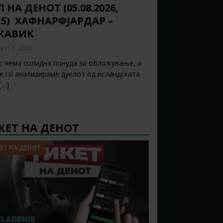
 НА ДЕНОТ (05.08.2026,
15) ХАФНАРФЈАРДАР –
ЈКАВИК
уст 5, 2026
с нема солидна понуда за обложување, а
ќе го анализираме дуелот од исландската
[…]
КЕТ НА ДЕНОТ
ЕТ НА ДЕНОТ