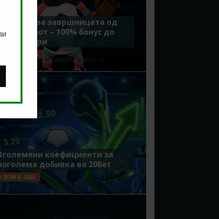
Идеално за завршницата од
Мундијалот – 100% бонус до
ви
7500 денари
ЈУЛИ 15, 2026
Зголемени коефициенти за
поголема добивка во 20Bet
ЈУЛИ 8, 2026