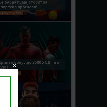
Се бараат „мајстори“ за
спортска прогноза!
АВГУСТ 5, 2026
Крипто бонус до 3500 УСДТ во
22Bit
Close
this
ЈУЛИ 29, 2026
module