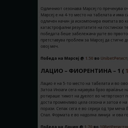
Одличниот сезонава Марсеј го пречекува о
Марсеј е на 4-то место на табелата и има с
одличен начин ја искомпонира екипата во к
катастрофални резултатите на гостински тер
победата беше забележана уште во првото 
претставува проблем за Марсеј да стигне д
овој меч.
Победа на Марсеј @
1.50
во
Unibet
Регист
ЛАЦИО – ФИОРЕНТИНА – 1 (
Лацио е на 5-то место на табелата и во ов
Затоа Инзаги сега најавува брзо враќање на
ротираше тимот на дуелот во четвртокот п
доста променливо цела сезона и затоа е на 
порази. Сепак сега е во серија од три меча
Спал. Формата е во надолна линија и ова г
Победа на Лацио @
1.70
во
10Bet
Регистр