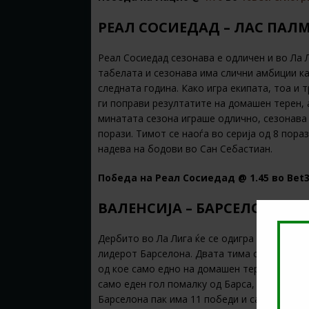
РЕАЛ СОСИЕДАД – ЛАС ПАЛМАС 
Реал Сосиедад сезонава е одличен и во Ла Л
табелата и сезонава има слични амбиции ка
следната година. Како игра екипата, тоа и 
ги поправи резултатите на домашен терен, а
минатата сезона играше одлично, сезонава 
порази. Тимот се наоѓа во серија од 8 пораз
надева на бодови во Сан Себастиан.
Победа на Реал Сосиедад @ 1.45 во Bet
ВАЛЕНСИЈА – БАРСЕЛОНА – ГГ
Дербито во Ла Лига ќе се одигра на Местаљ
лидерот Барселона. Двата тима сеуште се бе
од кое само едно на домашен терен против
само еден гол помалку од Барса, а тоа дов
Барселона пак има 11 победи и само едно р