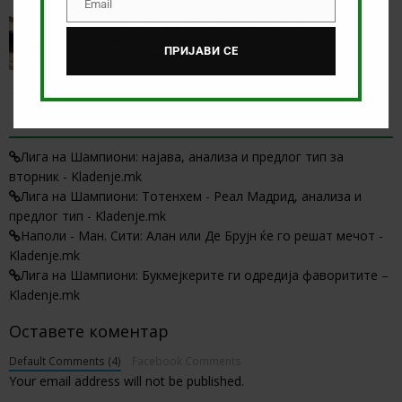
Email
Email
Спектакл во Торино: Дали „Старата дама“
со искуство ќе ги победи младите момци
ПРИЈАВИ СЕ
од Амстердам?
април 16, 2019
Viktor
4 TRACKBACKS / PINGBACKS
Лига на Шампиони: најава, анализа и предлог тип за
вторник - Kladenje.mk
Лига на Шампиони: Тотенхем - Реал Мадрид, анализа и
предлог тип - Kladenje.mk
Наполи - Ман. Сити: Алан или Де Брујн ќе го решат мечот -
Kladenje.mk
Лига на Шампиони: Букмејкерите ги одредија фаворитите –
Kladenje.mk
Оставете коментар
Default Comments (4)
Facebook Comments
Your email address will not be published.