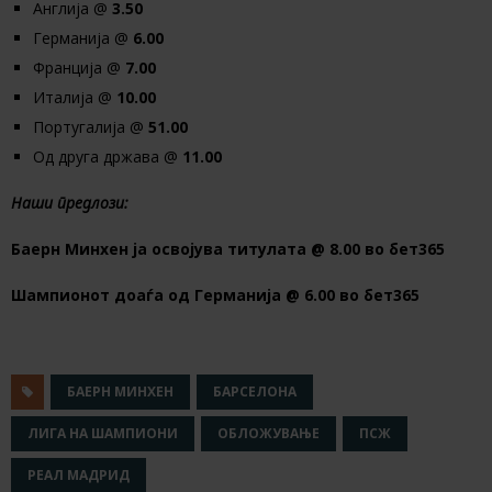
Англија @
3.50
Германија @
6.00
Франција @
7.00
Италија @
10.00
Португалија @
51.00
Од друга држава @
11.00
Наши предлози:
Баерн Минхен ја освојува титулата @ 8.00 во бет365
Шампионот доаѓа од Германија @ 6.00 во бет365
БАЕРН МИНХЕН
БАРСЕЛОНА
ЛИГА НА ШАМПИОНИ
ОБЛОЖУВАЊЕ
ПСЖ
РЕАЛ МАДРИД