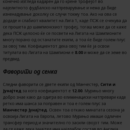
конечно изгледа кадарен да го крене трофејот во
најелитното фудбалско натпреварување и нема да биде
изненадување доколку се случи токму тоа. Ако на ова се
додаде и слабиот квалитет на Лига 1, каде ПСЖ се очекува да
се прошета до шампионскиот трофеј, тогаш може да се каже
дека ПСЖ целосно ќе се посвети на Лигата на Шампионите
многу порано од останатите екипи, а тоа ќе биде голем плус
за овој тим. Коефициентот дека овој тим ќе ја освои
титулата во Лигата на Шампиони е
8.00
и може да се земе во
предвид.
Фаворити од сенка
Следни фаворити се двете екипи од Манчестер,
Сити и
Јунајтед
за кого коефициентот е
12.00
. Мурињо многу
добро знае како да одигра во елиминациски натпревари каде
ретко има шанса за поправен и тоа е голем плус за
Манчестер Јунајтед
. Освен тоа откако минатата сезона ја
освоија Лигата на Европа, летово Мурињо имаше одличен
трансфер период и значително го засили својот тим. Може
да се каже дека Јунајтед има најдлабок состав во Англија