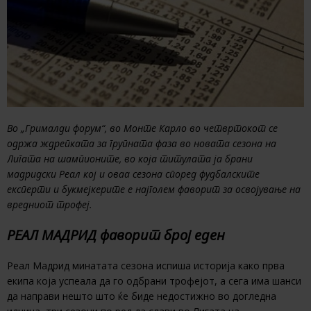
Во „Грималди форум“, во Монте Карло во четвртокот се
одржа ждрепката за групната фаза во новата сезона на
Лигата на шампионите, во која титулата ја брани
мадридски Реал кој и оваа сезона според фудбалските
експерти и букмејкерите е најголем фаворит за освојување на
вредниот трофеј.
РЕАЛ МАДРИД фаворит број еден
Реал Мадрид минатата сезона испиша историја како прва
екипа која успеала да го одбрани трофејот, а сега има шанси
да направи нешто што ќе биде недостижно во догледна