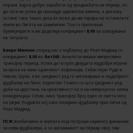
порази. Барса добро заработи од продажбата на Нејмар, но
до сега не успеа да пронајде адекватна замена, а доколку
остане така тешко дека ќе може да им парира на останатите
екипи во Лигата на Шампиони. Тоа го препознаа
букмејкерите и им доделија коефициент
8.00
за освојување
на титулата.
Баерн Минхен
според нас е најблиску до Реал Мадрид со
коефициент
8.00
во
бет365
. Анчелоти имаше импресивен
трансфер период. Успеа да ги купи двајцата најдобри играчи
за врска на лани одличниот Хофенхајм, Себастијан Руди и
Никлас Шуле, а во средниот ред го ангажираше и најдобриот
фудбалер на Лион, Корентин Толисо со што средниот ред
доби на цврстина, на креативност но и на неверојатно силна
конкуренција. Сепак, како трансфер број еден се смета оној
на Џејмс Родригез кој како позајмен фудбалер пристигна од
Реал Мадрид.
ПСЖ
вообичаено е екипата која потроши најмногу финансии
за нови фудбалери, а со ангажманот на Нејмар овој тим