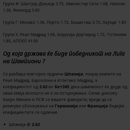
Група Ф: Шахтјор Доњецк 3.75, Манчестер Сити 1.08, Наполи
1.36, Феенорд 5.00
Група Г: Монако 1.36, Порто 1.72, Бешикташ 3.75, Лајпциг 1.83
Група Х: Реал Мадрид 1.06, Борусија Дортмунд 1.72, Тотенхем
1.80, АПОЕЛ 41.00
Од која држава ќе биде победникот на Лига
на Шампиони ?
Се разбира повторно прдничи
Шпанија
, покрај екипите на
Реал Мадрид, Барселона и Атлетико Мадрид, а
коефициентот од
2.62
во
бет365
дека шампионот ќе дојде од
оваа земја воопшто не е за потценување. Сепак доколку
Баерн Минхен и ПСЖ се вашите фаворити, вреди да се
ризикува обложување на
Германија
или
Франција
бидејќи
коефициентите се одлични.
Шпанија @
2.62