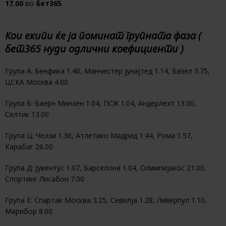
17.00
во
бет365
.
Кои екипи ќе ја поминат групната фаза (
бет365 нуди одлични коефициенти )
Група А: Бенфика 1.40, Манчестер јунајтед 1.14, Базел 3.75,
ЦСКА Москва 4.00
Група Б: Баерн Минхен 1.04, ПСЖ 1.04, Андерлехт 13.00,
Селтик 13.00
Група Ц: Челзи 1.36, Атлетико Мадрид 1.44, Рома 1.57,
Карабаг 26.00
Група Д: Јувентус 1.07, Барселона 1.04, Олимпијакос 21.00,
Спортинг Лисабон 7.00
Група Е: Спартак Москва 3.25, Севилја 1.28, Ливерпул 1.10,
Марибор 8.00