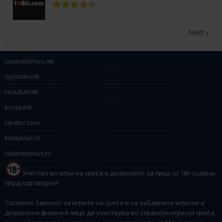
Next »
casinobonus.mk
sportski.mk
rezultat.mk
kvota.mk
taratur.com
kladjenje.rs
casinobonus.rs
Учество во игри на среќа е дозволено за лица со 18+ години.
Играј одговорно!
Согласно Законот за игрите на среќа и за забавните игри не е
дозволено физичко лице да учествува во странски игри на среќа,