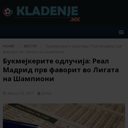
HOME
ВЕСТИ
Букмејкерите одлучија: Реал Мадрид прв
фаворит во Лигата на Шампиони
Букмејкерите одлучија: Реал
Мадрид прв фаворит во Лигата
на Шампиони
август 25, 2017
Jovica