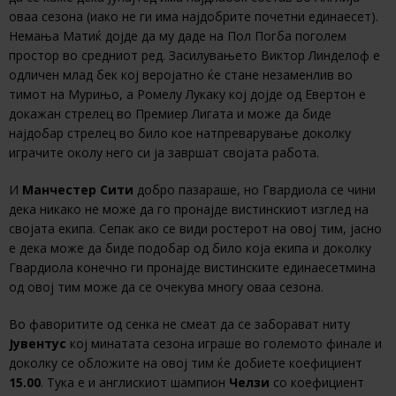
оваа сезона (иако не ги има најдобрите почетни единаесет).
Немања Матиќ дојде да му даде на Пол Погба поголем
простор во средниот ред. Засилувањето Виктор Линделоф е
одличен млад бек кој веројатно ќе стане незаменлив во
тимот на Мурињо, а Ромелу Лукаку кој дојде од Евертон е
докажан стрелец во Премиер Лигата и може да биде
најдобар стрелец во било кое натпреварување доколку
играчите околу него си ја завршат својата работа.
И
Манчестер Сити
добро пазараше, но Гвардиола се чини
дека никако не може да го пронајде вистинскиот изглед на
својата екипа. Сепак ако се види ростерот на овој тим, јасно
е дека може да биде подобар од било која екипа и доколку
Гвардиола конечно ги пронајде вистинските единаесетмина
од овој тим може да се очекува многу оваа сезона.
Во фаворитите од сенка не смеат да се заборават ниту
Јувентус
кој минатата сезона играше во големото финале и
доколку се обложите на овој тим ќе добиете коефициент
15.00
. Тука е и англискиот шампион
Челзи
со коефициент