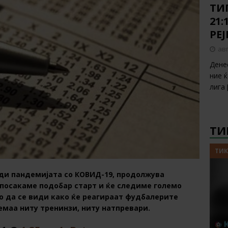
ТИП
21:
РЕ
авг
Дене
ние 
лига
ТИ
ТИК
ди пандемијата со КОВИД-19, продолжува
 посакаме подобар старт и ќе следиме големо
но да се види како ќе реагираат фудбалерите
немаа ниту тренинзи, ниту натпревари.