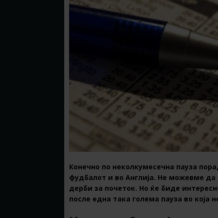
Конечно по неколкумесечна пауза пора
фудбалот и во Англија. Не можевме да
дерби за почеток. Но ќе биде интерес
после една така голема пауза во која 