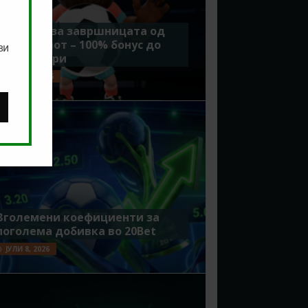
Идеално за завршницата од
Мундијалот – 100% бонус до
ви
7500 денари
ЈУЛИ 15, 2026
Зголемени коефициенти за
поголема добивка во 20Bet
ЈУЛИ 8, 2026