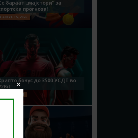
Се бараат „мајстори“ за
спортска прогноза!
АВГУСТ 5, 2026
Крипто бонус до 3500 УСДТ во
22Bit
Close
this
ЈУЛИ 29, 2026
module