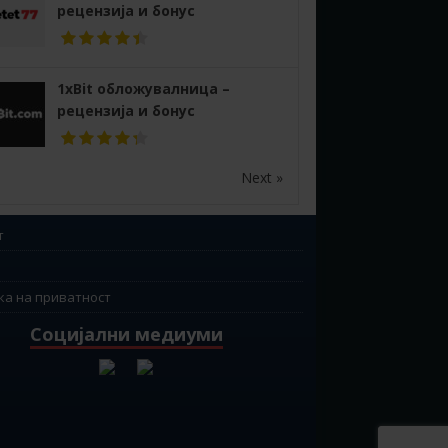
рецензија и бонус
1xBit обложувалница –
рецензија и бонус
Next »
т
ка на приватност
Социјални медиуми