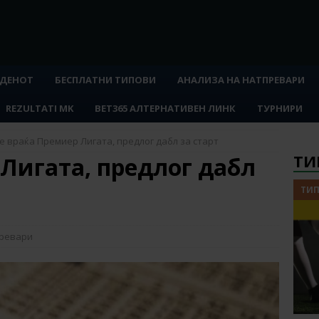
 ДЕНОТ
БЕСПЛАТНИ ТИПОВИ
АНАЛИЗА НА НАТПРЕВАРИ
REZULTATI MK
BET365 АЛТЕРНАТИВЕН ЛИНК
ТУРНИРИ
е враќа Премиер Лигата, предлог дабл за старт
ТИ
Лигата, предлог дабл
ТИП
превари