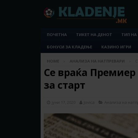
ПОЧЕТНА
ТИКЕТ НА ДЕНОТ
ТИП НА
БОНУСИ ЗА КЛАДЕЊЕ
КАЗИНО ИГРИ
HOME
АНАЛИЗА НА НАТПРЕВАРИ
С
Се враќа Премиер 
за старт
јуни 17, 2020
Jovica
Анализа на нат