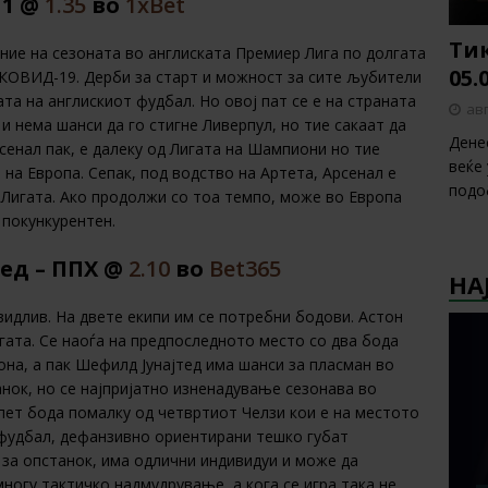
 1 @
1.35
во
1хBet
Тик
ие на сезоната во англиската Премиер Лига по долгата
05.
 КОВИД-19. Дерби за старт и можност за сите љубители
та на англискиот фудбал. Но овој пат се е на страната
авг
 и нема шанси да го стигне Ливерпул, но тие сакаат да
Дене
сенал пак, е далеку од Лигата на Шампиони но тие
веќе
на Европа. Сепак, под водство на Артета, Арсенал е
подо
 Лигата. Ако продолжи со тоа темпо, може во Европа
 покункурентен.
тед – ППХ @
2.10
во
Bet365
НА
видлив. На двете екипи им се потребни бодови. Астон
игата. Се наоѓа на предпоследното место со два бода
она, а пак Шефилд Јунајтед има шанси за пласман во
нок, но се најпријатно изненадување сезонава во
 пет бода помалку од четвртиот Челзи кои е на местото
 фудбал, дефанзивно ориентирани тешко губат
 за опстанок, има одлични индивидуи и може да
 многу тактичко надмудрување, а кога се игра така не