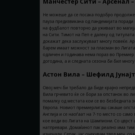
Манчестер Сити – Арсенал –
Не можеше да се посака подобро продолжен
пауза предизвикана од пандемијата поради
на фудбалот повторно да уживаат во магија
на Сити. Тимот на Пеп е далеку од титулата
докажат дека заслужуваат многу повеќе. Ар
барем имаат можност за пласман во Лигата 
одличен и годинава нема пораз во Премиер
догодина, а и следната сезона би бил многу
Астон Вила – Шефилд Јунај
Овој меч би требало да биде крајно непред
Вила грчевито ќе се бори за опстанок во л
помалку од местата кои се во безбедната з
Европа. Новиот премиерлигаш сакаше опста
Англија и се наоѓаат на 7-то место со само
кое води во Лигата на Шампиони. Со цврст
натпревари. Домаќинот пак реално има тим
изненади. Сепак, јас очекувам тврд меч, со