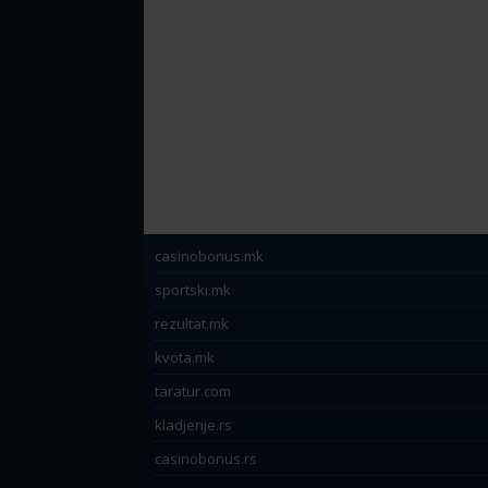
casinobonus.mk
sportski.mk
rezultat.mk
kvota.mk
taratur.com
kladjenje.rs
casinobonus.rs