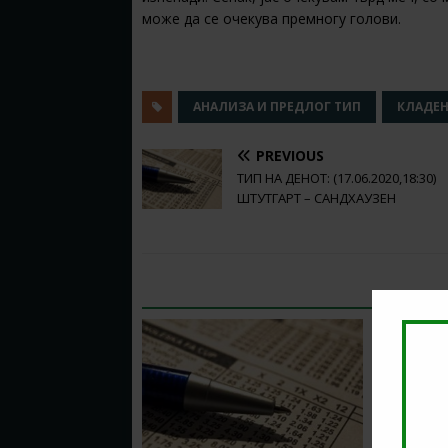
може да се очекува премногу голови.
АНАЛИЗА И ПРЕДЛОГ ТИП
КЛАДЕ
PREVIOUS
ТИП НА ДЕНОТ: (17.06.2020,18:30)
ШТУТГАРТ – САНДХАУЗЕН
RELATED ARTICLES