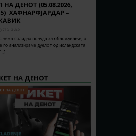
 НА ДЕНОТ (05.08.2026,
15) ХАФНАРФЈАРДАР –
ЈКАВИК
уст 5, 2026
с нема солидна понуда за обложување, а
ќе го анализираме дуелот од исландската
[…]
КЕТ НА ДЕНОТ
ЕТ НА ДЕНОТ