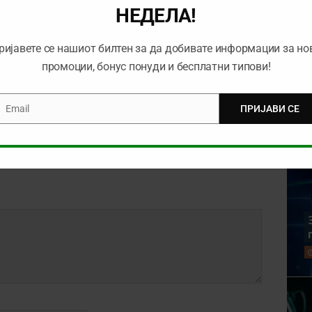
НЕДЕЛА!
 Лига:
Тикет на денот (среда,
ријавете се нашиот билтен за да добивате информации за но
ското дерби
07.03.2018)
ресен меч денес
промоции, бонус понуди и бесплатни типови!
ија
Email
ПРИЈАВИ СЕ
mail