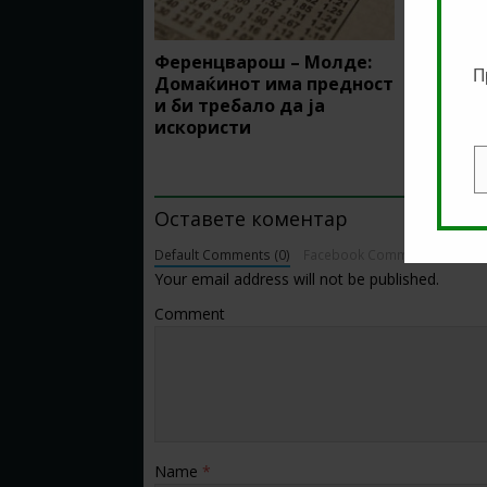
Ференцварош – Молде:
Премиер
П
Домаќинот има предност
Лондон
и би требало да ја
најинте
искористи
во Англ
BE THE FIRST TO COMMENT
E
Оставете коментар
Default Comments (0)
Facebook Comments
Your email address will not be published.
Comment
Name
*