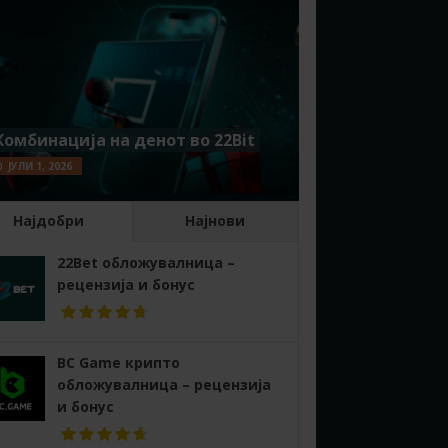
Комбинација на денот во 22Bit
ЈУЛИ 1, 2026
Најдобри
Најнови
22Bet обложувалница –
рецензија и бонус
BC Game крипто
обложувалница – рецензија
и бонус