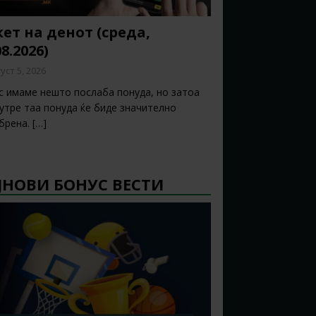
ет на денот (среда,
08.2026)
уст 5, 2026
с имаме нешто послаба понуда, но затоа
 утре таа понуда ќе биде значително
брена.
[…]
ЈНОВИ БОНУС ВЕСТИ