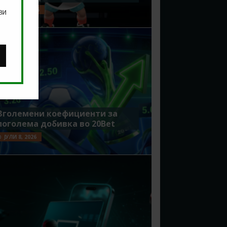
ЈУЛИ 15, 2026
ви
Зголемени коефициенти за
поголема добивка во 20Bet
ЈУЛИ 8, 2026