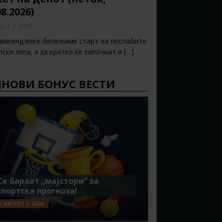
08.2026)
уст 7, 2026
 викенд веќе бележиме старт на послабите
ски лиги, а за кратко ќе започнат и
[…]
ЈНОВИ БОНУС ВЕСТИ
Се бараат „мајстори“ за
спортска прогноза!
АВГУСТ 5, 2026