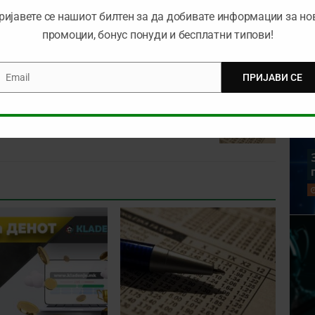
ријавете се нашиот билтен за да добивате информации за но
о
1хBet
промоции, бонус понуди и бесплатни типови!
ЊЕ
ЛИВЕРПУЛ
ТИП
ЧЕЛЗИ
Email
ПРИЈАВИ СЕ
mail
NEXT
Традицијата денес „чести“ квота 2.15!