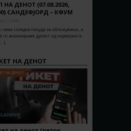
 НА ДЕНОТ (07.08.2026,
00) САНДЕФЈОРД – КФУМ
уст 7, 2026
с нема солидна понуда за обложување, а
ќе го анализираме дуелот од норвешката
[…]
КЕТ НА ДЕНОТ
ЕТ НА ДЕНОТ
ет на денот (петок,