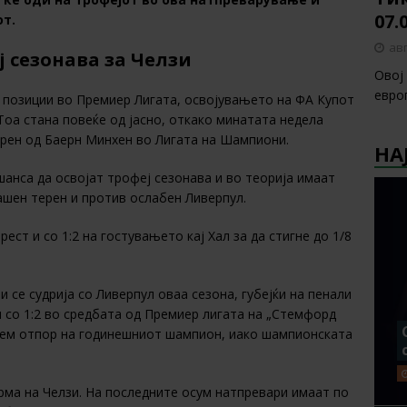
07.
от.
авг
 сезонава за Челзи
Овој
европ
и позиции во Премиер Лигата, освојувањето на ФА Купот
Тоа стана повеќе од јасно, откако минатата недела
ерен од Баерн Минхен во Лигата на Шампиони.
НА
шанса да освојат трофеј сезонава и во теорија имаат
ашен терен и против ослабен Ливерпул.
ест и со 1:2 на гостувањето кај Хал за да стигне до 1/8
 се судрија со Ливерпул оваа сезона, губејќи на пенали
и со 1:2 во средбата од Премиер лигата на „Стемфорд
олем отпор на годинешниот шампион, иако шампионската
рма на Челзи. На последните осум натпревари имаат по