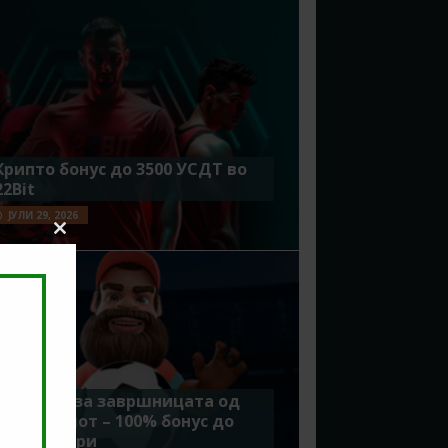
Крипто бонус до 3500 УСДТ во
22Bit
ЈУЛИ 29, 2026
Close
this
module
Идеално за завршницата од
Мундијалот – 100% бонус до
7500 денари