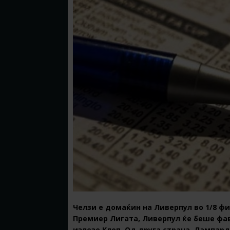
Челзи е домаќин на Ливерпул во 1/8 фи
Премиер Лигата, Ливерпул ќе беше фав
излезе Клоп. Од друга страна, Лампард