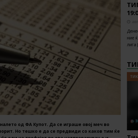
ТИП
19:
авг
Дене
ние 
лига
ТИ
ТИК
налето од ФА Купот. Да се играше овој меч во
орит. Но тешко е да се предвиди со каков тим ќе
Тик
 ќе оди на трофејот во ова натпреварување и