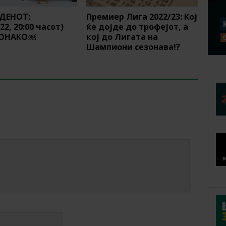
 ДЕНОТ:
Премиер Лига 2022/23: Кој
022, 20:00 часот)
ќе дојде до трофејот, а
МОНАКО￼
кој до Лигата на
Шампиони сезонава!?