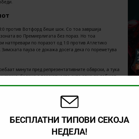
обеди.
мот
3:0 против Вотфорд беше шок. Со тоа завршија
езоната во Премиерлигата без пораз. Но тоа
ри натпревари по поразот од 1:0 против Атлетико
 Зимската пауза се докажа досега дека го пореметува
требаат минути пред репрезентативните обврски, а тука
инамино. Голема е веројатноста сите овие да добијат
пул ќе биде посигурен, а и Клоп бидејќи ќе им даде
 одиграа и го победија Евертон на „Енфилд“ во ФА
 што мислиме, знаејќи дека ова е борба за трофеј?
БЕСПЛАТНИ ТИПОВИ СЕКОЈА
НЕДЕЛА!
во
1хBet