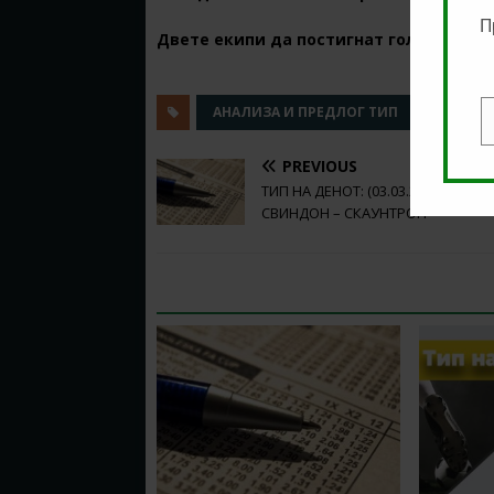
П
Двете екипи да постигнат гол @
1.63
в
АНАЛИЗА И ПРЕДЛОГ ТИП
КЛАДЕ
E
PREVIOUS
ТИП НА ДЕНОТ: (03.03.2020,20:45)
СВИНДОН – СКАУНТРОП
RELATED ARTICLES