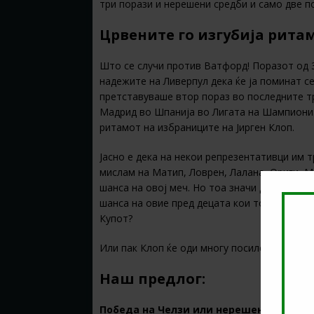
три порази и нерешени средби и само две п
Црвените го изгубија рита
Што се случи против Ватфорд! Поразот од 
надежите на Ливерпул дека ќе ја поминат с
претставуваше втор пораз во последните т
Мадрид во Шпанија во Лигата на Шампиони.
ритамот на избраниците на Јирген Клоп.
Јасно е дека на некои репрезентативци им 
мислам на Матип, Ловрен, Лалана, Ориги, М
шанса на овој меч. Но тоа значи дека Ливер
шанса на овие пред децата кои толку добро
Купот?
Или пак Клоп ќе оди многу посилен отколку
Наш предлог:
Победа на Челзи или нерешено @
1.55