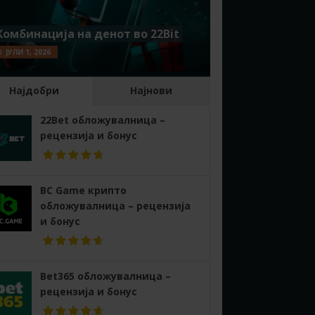
Комбинација на денот во 22Bit
ЈУЛИ 1, 2026
Најдобри
Најнови
22Bet обложувалница –
рецензија и бонус
BC Game крипто
обложувалница – рецензија
и бонус
Bet365 обложувалница –
рецензија и бонус