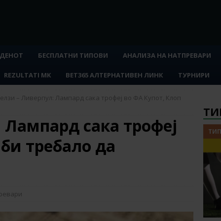
 ДЕНОТ
БЕСПЛАТНИ ТИПОВИ
АНАЛИЗА НА НАТПРЕВАРИ
REZULTATI MK
BET365 АЛТЕРНАТИВЕН ЛИНК
ТУРНИРИ
елзи – Ливерпул: Лампард сака трофеј во ФА Купот, Клоп
ТИ
 Лампард сака трофеј
ТИП
 би требало да
превари