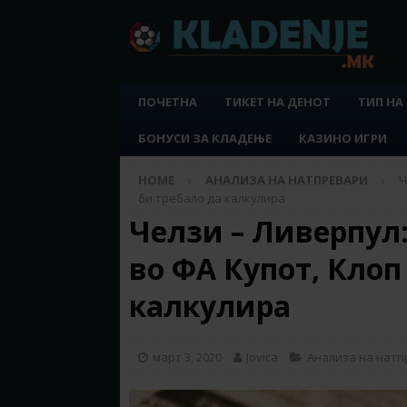
ПОЧЕТНА
ТИКЕТ НА ДЕНОТ
ТИП НА
БОНУСИ ЗА КЛАДЕЊЕ
КАЗИНО ИГРИ
HOME
АНАЛИЗА НА НАТПРЕВАРИ
Ч
би требало да калкулира
Челзи – Ливерпул:
во ФА Купот, Клоп
калкулира
март 3, 2020
Jovica
Анализа на нат