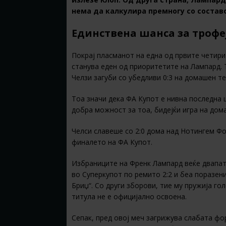
нема да калкулира премногу со состав
Единствена шанса за трофеј
Покрај пласманот на една од првите четир
станува еден од приоритетите на Лампард. 
Челзи загуби со убедливи 0:3 на домашен т
Тоа значи дека ФА Купот е нивна последна 
добра можност за тоа, бидејќи игра на дом
Челси славеше со 2:0 дома над Нотингем Фор
финалето на ФА Купот.
Избраниците на Френк Лампард веќе двапати
во Суперкупот по ремито 2:2 и беа поразен
Бриџ“. Со други зборови, тие му пружија г
титула не е официјално освоена.
Сепак, пред овој меч загрижува слабата фо