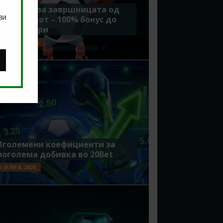
Идеално за завршницата од
ви
Мундијалот – 100% бонус до
7500 денари
ЈУЛИ 15, 2026
Зголемени коефициенти за
поголема добивка во 20Bet
ЈУЛИ 8, 2026