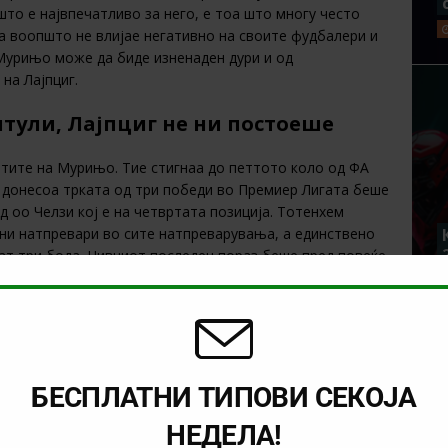
што е највпечатливо за него, е тоа што многу често
а воопшто не влијае негативно на своите фудбалери и
па Мурињо може да биде изненаден дури и од
на Лајпциг.
итули, Лајпциг не ни постоеше
отите на Мурињо. Тие стигнаа до петтото коло од ФА
о донесоа трката од три победи во Премиер Лигата беше
д оо Челзи кој е на четвртата позиција. Тотенхем
ни натпревари во сите натпреварувања, а единствено
јат три бода. Нивниот последен пораз беше пред повеќе
оздигнува, пред околу 11 години, Лајпциг не ни
ијалоци „Ред Бул“ ја купи лиценцата на клубот во
 од Лигата на Шампиони и имаат големи амбиции на
БЕСПЛАТНИ ТИПОВИ СЕКОЈА
НЕДЕЛА!
о
1хBet