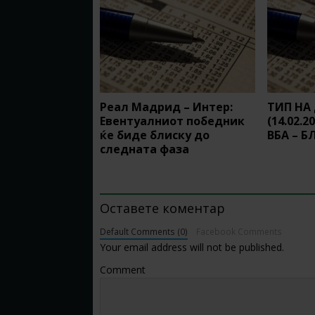
Реал Мадрид – Интер:
ТИП НА
Евентуалниот победник
(14.02.2
ќе биде блиску до
ВБА – Б
следната фаза
BE THE FIRST TO COMMENT
Оставете коментар
Default Comments (0)
Facebook Comments
Your email address will not be published.
Comment