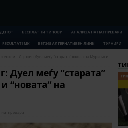
 ДЕНОТ
БЕСПЛАТНИ ТИПОВИ
АНАЛИЗА НА НАТПРЕВАРИ
REZULTATI MK
BET365 АЛТЕРНАТИВЕН ЛИНК
ТУРНИРИ
отенхем – Лајпциг: Дуел меѓу “старата” школа на Мурињо и
ТИ
г: Дуел меѓу “старата”
ТИП
и “новата” на
а натпревари