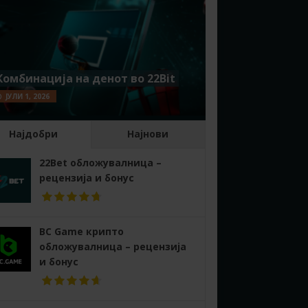
Комбинација на денот во 22Bit
ЈУЛИ 1, 2026
Најдобри
Најнови
22Bet обложувалница –
рецензија и бонус
BC Game крипто
обложувалница – рецензија
и бонус