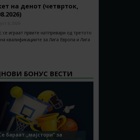
ет на денот (четврток,
08.2026)
уст 6, 2026
с се играат првите натпревари од третото
 на квалификациите за Лига Европа и Лига
ЈНОВИ БОНУС ВЕСТИ
Се бараат „мајстори“ за