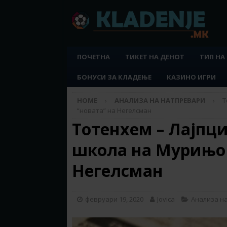
ПОЧЕТНА
ТИКЕТ НА ДЕНОТ
ТИП НА
БОНУСИ ЗА КЛАДЕЊЕ
КАЗИНО ИГРИ
HOME
АНАЛИЗА НА НАТПРЕВАРИ
Т
“новата” на Негелсман
Тотенхем – Лајпци
школа на Мурињо 
Негелсман
февруари 19, 2020
Jovica
Анализа н