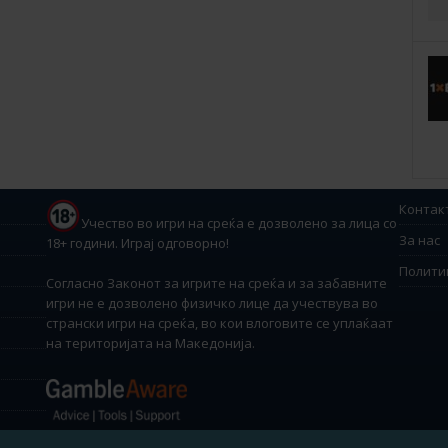
Контак
Учество во игри на среќа е дозволено за лица со
За нас
18+ години. Играј одговорно!
Полити
Согласно Законот за игрите на среќа и за забавните
игри не е дозволено физичко лице да учествува во
странски игри на среќа, во кои влоговите се уплаќаат
на територијата на Македонија.