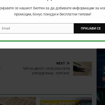
о
1хBet
ријавете се нашиот билтен за да добивате информации за но
промоции, бонус понуди и бесплатни типови!
XBET И ЗЕМИ 6000 ДЕНАРИ БОНУС
Email
ПРИЈАВИ СЕ
mail
ЊЕ
ЛАЈПЦИГ
ЛИГА НА ШАМПИОНИ
ТИП
NEXT
)
ТИП НА ДЕНОТ: (19.02.2020,18:30)
НОРДСЈЕЛАНД – ХОРСЕНС