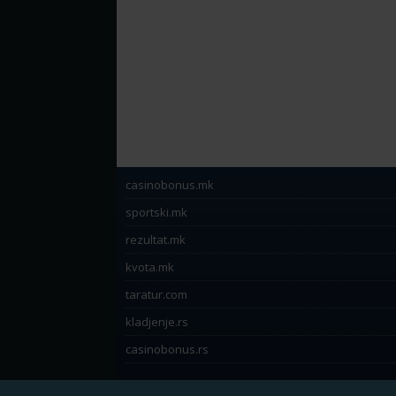
casinobonus.mk
sportski.mk
rezultat.mk
kvota.mk
taratur.com
kladjenje.rs
casinobonus.rs