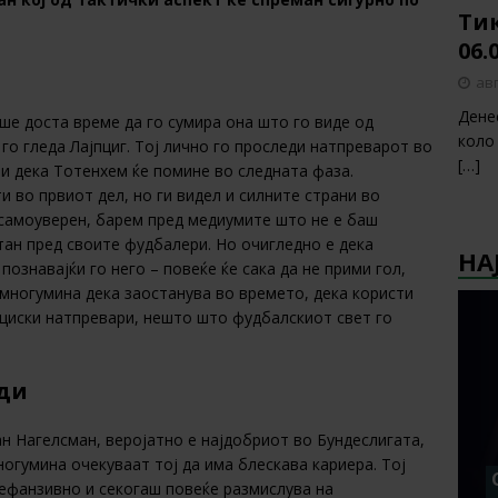
Тик
06.
авг
Дене
 доста време да го сумира она што го виде од
коло
го гледа Лајпциг. Тој лично го проследи натпреварот во
[…]
ви дека Тотенхем ќе помине во следната фаза.
 во првиот дел, но ги видел и силните страни во
самоуверен, барем пред медиумите што не е баш
етан пред своите фудбалери. Но очигледно е дека
НА
ознавајќи го него – повеќе ќе сака да не прими гол,
многумина дека заостанува во времето, дека користи
циски натпревари, нешто што фудбалскиот свет го
ди
ан Нагелсман, веројатно е најдобриот во Бундеслигата,
ногумина очекуваат тој да има блескава кариера. Тој
 дефанзивно и секогаш повеќе размислува на