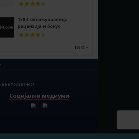
1xBit обложувалница –
рецензија и бонус
Next »
т
ка на приватност
Социјални медиуми