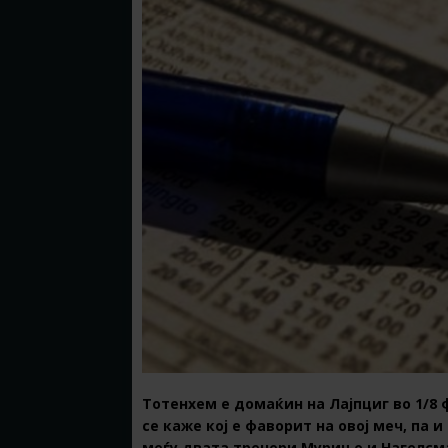
Тотенхем е домаќин на Лајпциг во 1/8
се каже кој е фаворит на овој меч, па 
меѓу двата тренери Мурињо и Нагелсма