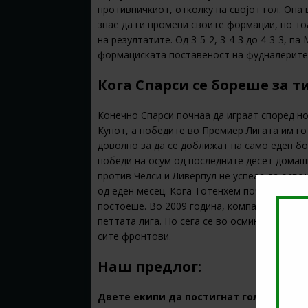
противничкиот, отколку на својот гол. Она 
знае да ги промени своите формации, но то
на резултатите. Од 3-5-2, 3-4-3 до 4-3-3, 
формациската поставеност на фудналерите 
Кога Спарси се бореше за т
Конечно Спарси почнаа да играат според н
Купот, а победите во Премиер Лигата им г
доволно за да се доближат на само еден бо
победи на осум од последните десет домаш
против Челси и Ливерпул не успеаа да осво
од еден месец. Кога Тотенхем почна да се в
постоеше. Во 2009 година, компанијата за п
петтата лига. Но сега се во осминаиналето
сите фронтови.
Наш предлог:
Двете екипи да постигнат гол @
1.59
в