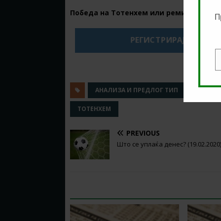
Победа на Тотенхем или реми @
1.52
в
П
РЕГИСТРИРАЈ СЕ НА 1
E
АНАЛИЗА И ПРЕДЛОГ ТИП
КЛАДЕ
ТОТЕНХЕМ
PREVIOUS
Што се уплаќа денес? (19.02.2020
RELATED ARTICLES