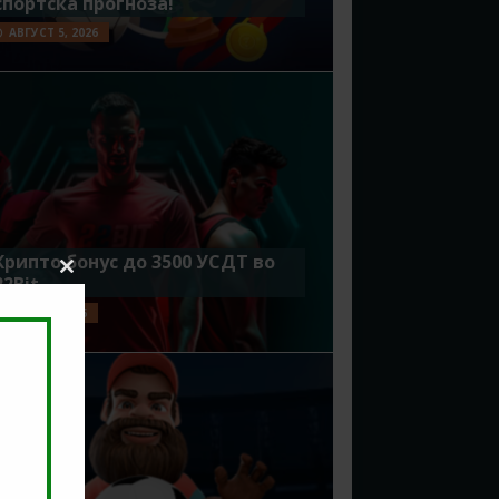
спортска прогноза!
АВГУСТ 5, 2026
Крипто бонус до 3500 УСДТ во
22Bit
Close
this
ЈУЛИ 29, 2026
module