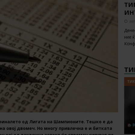
ТИП
ИН
авг
Дене
ние 
Конф
ТИ
ТИК
 финалето од Лигата на Шампионите. Тешко е да
и на овој двомеч. Но многу привлечна е и битката
н кој од тактички аспект ќе спреман сигурно по