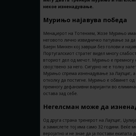
некое изненадување.
Мурињо најавува победа
Менаџерот на Тотенхем, Жозе Мурињо имаше
неговото лично извидничко патување за да 
Баерн Минхен кој заврши без голови и наја
Португалскиот стратег видел многу слабости
вториот дел од мечот. Мурињо е премногу 
својствено за него. Сигурно не е толку зал
Мурињо спрема изненадување за Лајпциг, а п
отколку да постигне. Мурињо е обвинет од 
премногу дефанзивни варијанти во елимина
остава зад себе.
Негелсман може да изнена
Од друга страна тренерот на Лајпциг, Џулиј
а замислете тој има само 32 години. Веќе м
веројатно и не знае да ја постави екипата