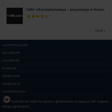
1xBit обложувалница – рецензија и бонус
Next »
casinobonus.mk
sportski.mk
rezultat.mk
kvota.mk
taratur.com
kladjenje.rs
casinobonus.rs
Учество во игри на среќа е дозволено за лица со 18+ години.
Играј одговорно!