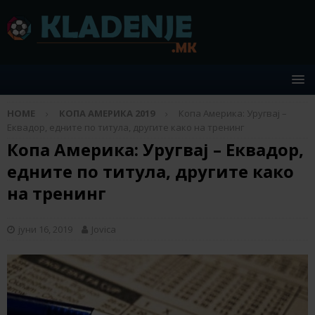
HOME
КОПА АМЕРИКА 2019
Копа Америка: Уругвај –
Еквадор, едните по титула, другите како на тренинг
Копа Америка: Уругвај – Еквадор,
едните по титула, другите како
на тренинг
јуни 16, 2019
Jovica