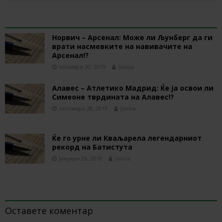
RELATED ARTICLES
Норвич – Арсенал: Може ли Љунберг да ги
врати насмевките на навивачите на
Арсенал!?
ноември 30, 2019
Jovica
Алавес – Атлетико Мадрид: Ќе ја освои ли
Симеоне тврдината на Алавес!?
октомври 28, 2019
Jovica
Ќе го урне ли Кваљарела легендарниот
рекорд на Батистута
јануари 26, 2019
Jovica
BE THE FIRST TO COMMENT
Оставете коментар