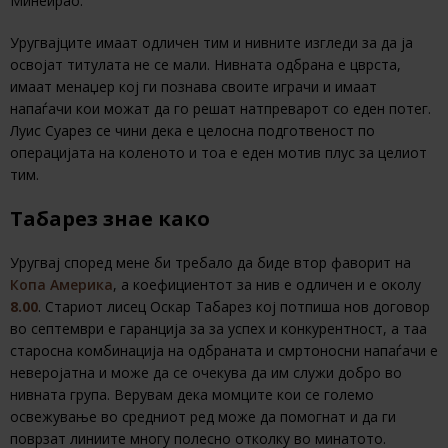
Минеирао.
Уругвајците имаат одличен тим и нивните изгледи за да ја
освојат титулата не се мали. Нивната одбрана е цврста,
имаат менаџер кој ги познава своите играчи и имаат
напаѓачи кои можат да го решат натпреварот со еден потег.
Луис Суарез се чини дека е целосна подготвеност по
операцијата на коленото и тоа е еден мотив плус за целиот
тим.
Табарез знае како
Уругвај според мене би требало да биде втор фаворит на
Копа Америка
, а коефициентот за нив е одличен и е околу
8.00
. Стариот лисец Оскар Табарез кој потпиша нов договор
во септември е гаранција за за успех и конкурентност, а таа
старосна комбинација на одбраната и смртоносни напаѓачи е
неверојатна и може да се очекува да им служи добро во
нивната група. Верувам дека момците кои се големо
освежување во средниот ред може да помогнат и да ги
поврзат линиите многу полесно отколку во минатото.