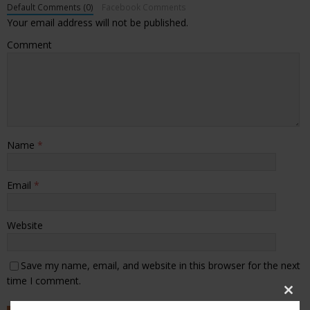
Default Comments (0)
Facebook Comments
Your email address will not be published.
Comment
Name
*
Email
*
Website
Save my name, email, and website in this browser for the next
time I comment.
Clos
this