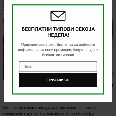
modu
ТИП НА ДЕНОТ
ТИП НА ДЕНОТ
БЕСПЛАТНИ ТИПОВИ СЕКОЈА
НЕДЕЛА!
Пријавете се нашиот билтен за да добивате
информации за нови промоции, бонус понуди и
бесплатни типови!
Email
Email
ПРИЈАВИ СЕ
ТИП НА ДЕНОТ (08.08.2026, 21:00) ГРЕМИО
– САО ПАОЛО
август 8, 2026
Денес нема голема понуда за обложување, а ние ќе го
анализираме дуелот од бразилското првенство
[…]