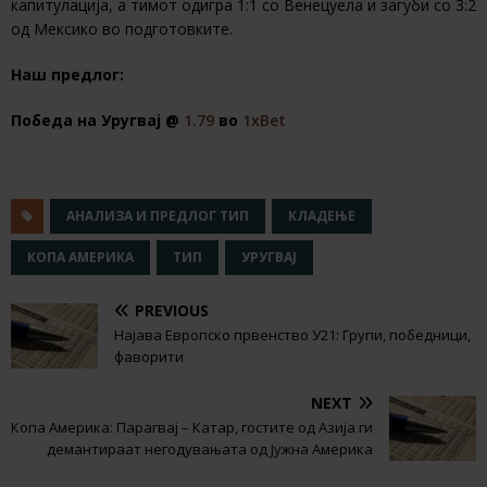
капитулација, а тимот одигра 1:1 со Венецуела и загуби со 3:2
од Мексико во подготовките.
Наш предлог:
Победа на Уругвај @
1.79
во
1хBet
АНАЛИЗА И ПРЕДЛОГ ТИП
КЛАДЕЊЕ
КОПА АМЕРИКА
ТИП
УРУГВАЈ
PREVIOUS
Најава Европско првенство У21: Групи, победници,
фаворити
NEXT
Копа Америка: Парагвај – Катар, гостите од Азија ги
демантираат негодувањата од Јужна Америка