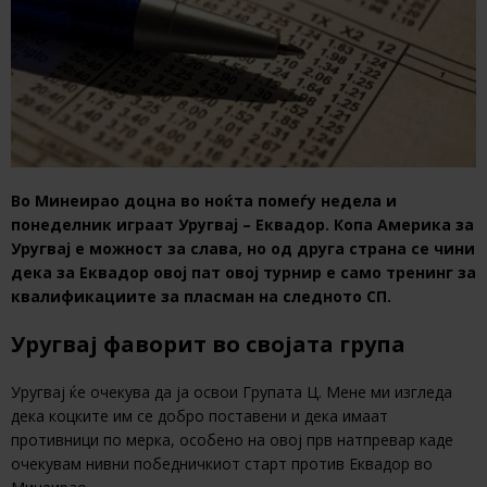
Во Минеирао доцна во ноќта помеѓу недела и
понеделник играат Уругвај – Еквадор. Копа Америка за
Уругвај е можност за слава, но од друга страна се чини
дека за Еквадор овој пат овој турнир е само тренинг за
квалификациите за пласман на следното СП.
Уругвај фаворит во својата група
Уругвај ќе очекува да ја освои Групата Ц. Мене ми изгледа
дека коцките им се добро поставени и дека имаат
противници по мерка, особено на овој прв натпревар каде
очекувам нивни победничкиот старт против Еквадор во