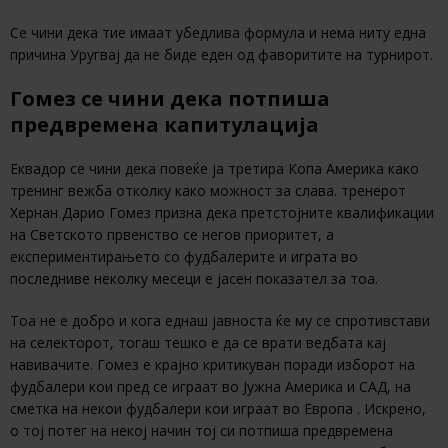
Се чини дека тие имаат убедлива формула и нема ниту една
причина Уругвај да не биде еден од фаворитите на турнирот.
Гомез се чини дека потпиша
предвремена капитулација
Еквадор се чини дека повеќе ја третира Копа Америка како
тренинг вежба отколку како можност за слава. тренерот
Хернан Дарио Гомез призна дека претстојните квалификации
на Светското првенство се негов приоритет, а
експериментирањето со фудбалерите и играта во
последниве неколку месеци е јасен показател за тоа.
Тоа не е добро и кога еднаш јавноста ќе му се спротивстави
на селекторот, тогаш тешко е да се врати ведбата кај
навивачите. Гомез е крајно критикуван поради изборот на
фудбалери кои пред се играат во Јужна Америка и САД, на
сметка на некои фудбалери кои играат во Европа . Искрено,
о тој потег на некој начин тој си потпиша предвремена