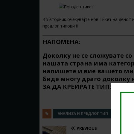
Во вторник очекувајте нов Тикет на денот 
предлог типови !!!
НАПОМЕНА:
Доколку не се сложувате с
нашата страна има катего
напишете и вие вашето мис
биде многу драго доколку 
ЗА ДА КРЕИРАТЕ ТИП:
ТУКА!
АНАЛИЗА И ПРЕДЛОГ ТИП
КЛАДЕ
PREVIOUS