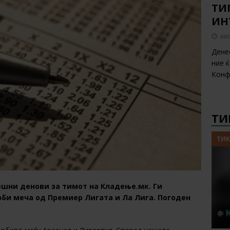
ТИП
ИН
авг
Дене
ние 
Конф
ТИ
ТИК
ешни денови за тимот на Кладење.мк. Ги
би меча од Премиер Лигата и Ла Лига. Погоден