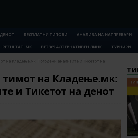
 ДЕНОТ
БЕСПЛАТНИ ТИПОВИ
АНАЛИЗА НА НАТПРЕВАРИ
REZULTATI MK
BET365 АЛТЕРНАТИВЕН ЛИНК
ТУРНИРИ
мот на Кладење.мк: Погодени анализите и Тикетот на
ТИ
а тимот на Кладење.мк:
ТИП
те и Тикетот на денот