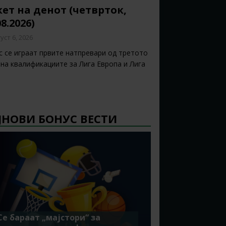
ет на денот (четврток,
08.2026)
уст 6, 2026
с се играат првите натпревари од третото
 на квалификациите за Лига Европа и Лига
ЈНОВИ БОНУС ВЕСТИ
Се бараат „мајстори“ за