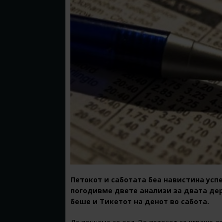
Петокот и саботата беа навистина усп
погодивме двете анализи за двата дер
беше и Тикетот на денот во сабота.