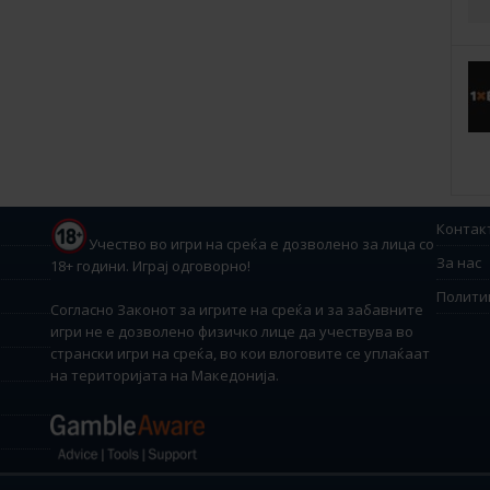
Контак
Учество во игри на среќа е дозволено за лица со
За нас
18+ години. Играј одговорно!
Полити
Согласно Законот за игрите на среќа и за забавните
игри не е дозволено физичко лице да учествува во
странски игри на среќа, во кои влоговите се уплаќаат
на територијата на Македонија.