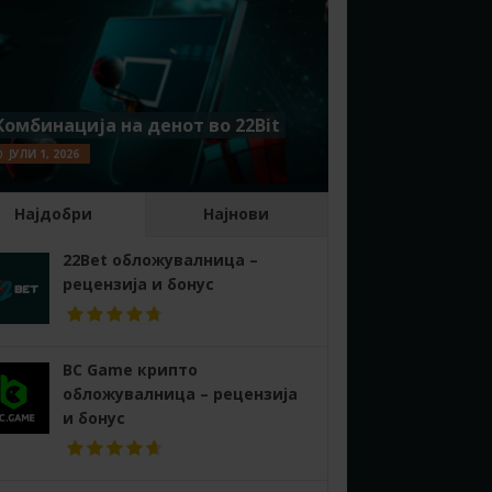
Комбинација на денот во 22Bit
ЈУЛИ 1, 2026
Најдобри
Најнови
22Bet обложувалница –
рецензија и бонус
BC Game крипто
обложувалница – рецензија
и бонус