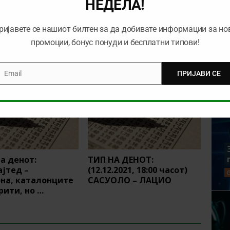
НЕДЕЛА!
 во
Време е за Боксинг деј во Премиер
пи !
лигата: Најава, анализа и предлог тип
ријавете се нашиот билтен за да добивате информации за но
промоции, бонус понуди и бесплатни типови!
Email
ПРИЈАВИ СЕ
mail
а денот:
ТИП НА ДЕНОТ:
ајтед –
(12.12.2021, 18:00 часот)
на, каталонците
САСУОЛО – ЛАЦИО
рити, но …