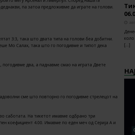
ербито меѓу Арсенал и Ливерпул. Според нашата
Тик
деднакви, па затоа предложивме да играте на голови.
06.
авг
Дене
коло
лтат 3:3, така што двата типа на голови беа добитни.
[…]
еше Мо Салах, така што го погодивме и типот дека
а, погодивме два, а паднавме смао на играта Двете
НА
адоволни сме што повторно го погодивме стрелецот на
во саботата. На тикетот имавме одбрано три
ен коефициент 4.00. Имавме по еден меч од Серија А и