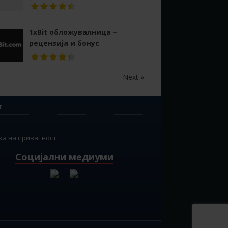
1xBit обложувалница –
рецензија и бонус
Next »
т
ка на приватност
Социјални медиуми