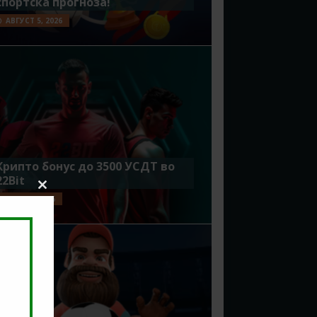
спортска прогноза!
АВГУСТ 5, 2026
Крипто бонус до 3500 УСДТ во
22Bit
Close
ЈУЛИ 29, 2026
this
module