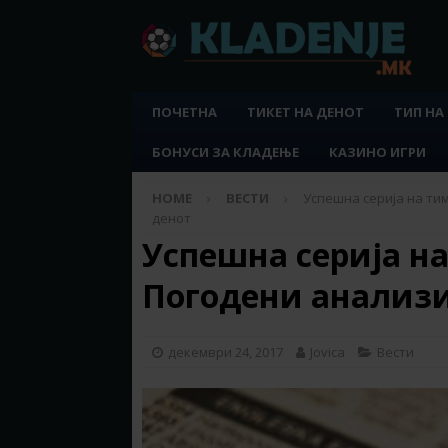
ПОЧЕТНА
ТИКЕТ НА ДЕНОТ
ТИП НА
БОНУСИ ЗА КЛАДЕЊЕ
КАЗИНО ИГРИ
HOME
ВЕСТИ
Успешна серија на ти
денот
Успешна серија н
Погодени анализи
декември 24, 2017
Jovica
Вести