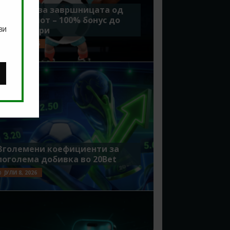
Идеално за завршницата од
Мундијалот – 100% бонус до
ви
7500 денари
ЈУЛИ 15, 2026
Зголемени коефициенти за
поголема добивка во 20Bet
ЈУЛИ 8, 2026