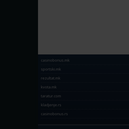
casinobonus.mk
sportski.mk
rezultat.mk
kvota.mk
taratur.com
kladjenje.rs
casinobonus.rs