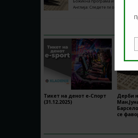
Божиќна програма и Боксинг деј
Англија: Следете ги овие три еки
П
RELATED ARTICLES
E
Тикет на денот е-Спорт
Дерби н
(31.12.2025)
Ман.Јун
Барсело
се фаво
BE THE FIRST TO COMMENT