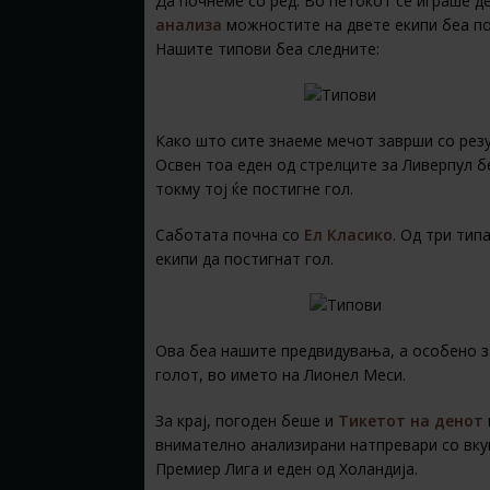
Да почнеме со ред. Во петокот се играше д
анализа
можностите на двете екипи беа по
Нашите типови беа следните:
Како што сите знаеме мечот заврши со резу
Освен тоа еден од стрелците за Ливерпул б
токму тој ќе постигне гол.
Саботата почна со
Ел Класико
. Од три тип
екипи да постигнат гол.
Ова беа нашите предвидувања, а особено з
голот, во името на Лионел Меси.
За крај, погоден беше и
Тикетот на денот
внимателно анализирани натпревари со вкуп
Премиер Лига и еден од Холандија.