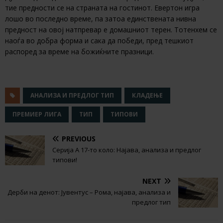
тие предности се на страната на гостинот. Евертон игра
лошо во последно време, па затоа единствената нивна
предност на овој натпревар е домашниот терен. Тотенхем се
наоѓа во добра форма и сака да победи, пред тешкиот
распоред за време на божиќните празници.
АНАЛИЗА И ПРЕДЛОГ ТИП
КЛАДЕЊЕ
ПРЕМИЕР ЛИГА
ТИП
ТИПОВИ
PREVIOUS
Серија А 17-то коло: Најава, анализа и предлог
типови!
NEXT
Дерби на денот: Јувентус – Рома, најава, анализа и
предлог тип