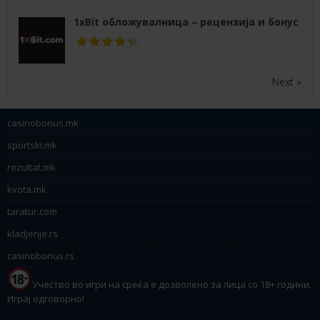
1xBit обложувалница – рецензија и бонус
Next »
casinobonus.mk
sportski.mk
rezultat.mk
kvota.mk
taratur.com
kladjenje.rs
casinobonus.rs
Учество во игри на среќа е дозволено за лица со 18+ години.
Играј одговорно!