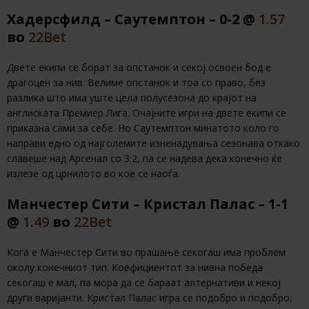
Хадерсфилд – Саутемптон – 0-2 @
1.57
во
22Bet
Двете екипи се борат за опстанок и секој освоен бод е
драгоцен за нив. Велиме опстанок и тоа со право, без
разлика што има уште цела полусезона до крајот на
англиската Премиер Лига. Очајните игри на двете екипи се
приказна сами за себе. Но Саутемптон минатото коло го
направи едно од најголемите изненадувања сезонава откако
славеше над Арсенал со 3:2, па се надева дека конечно ќе
излезе од црнилото во кое се наоѓа.
Манчестер Сити – Кристал Палас – 1-1
@
1.49
во
22Bet
Кога е Манчестер Сити во прашање секогаш има проблем
околу конечниот тип. Коефициентот за нивна победа
секогаш е мал, па мора да се бараат алтернативи и некој
други варијанти. Кристал Палас игра се подобро и подобро,