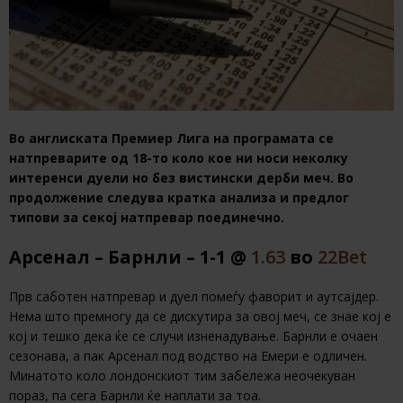
Во англиската Премиер Лига на програмата се
натпреварите од 18-то коло кое ни носи неколку
интеренси дуели но без вистински дерби меч. Во
продолжение следува кратка анализа и предлог
типови за секој натпревар поединечно.
Арсенал – Барнли – 1-1 @
1.63
во
22Bet
Прв саботен натпревар и дуел помеѓу фаворит и аутсајдер.
Нема што премногу да се дискутира за овој меч, се знае кој е
кој и тешко дека ќе се случи изненадување. Барнли е очаен
сезонава, а пак Арсенал под водство на Емери е одличен.
Минатото коло лондонскиот тим забележа неочекуван
пораз, па сега Барнли ќе наплати за тоа.