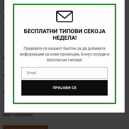
Default Comments (0)
Facebook Comments
modu
Your email address will not be published.
Comment
БЕСПЛАТНИ ТИПОВИ СЕКОЈА
НЕДЕЛА!
Пријавете се нашиот билтен за да добивате
информации за нови промоции, бонус понуди и
Name
*
бесплатни типови!
Email
Email
*
Email
ПРИЈАВИ СЕ
Website
Save my name, email, and website in this browser for the next
time I comment.