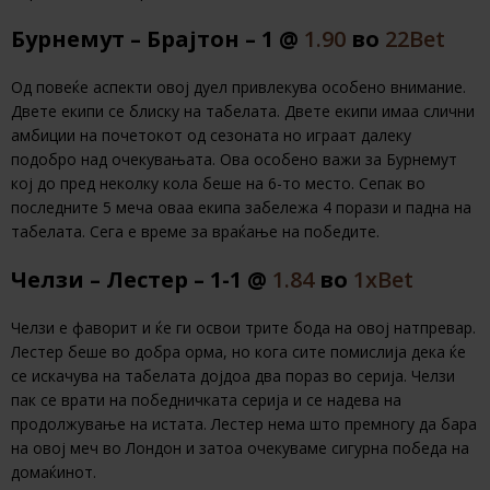
Бурнемут – Брајтон – 1 @
1.90
во
22Bet
Од повеќе аспекти овој дуел привлекува особено внимание.
Двете екипи се блиску на табелата. Двете екипи имаа слични
амбиции на почетокот од сезоната но играат далеку
подобро над очекувањата. Ова особено важи за Бурнемут
кој до пред неколку кола беше на 6-то место. Сепак во
последните 5 меча оваа екипа забележа 4 порази и падна на
табелата. Сега е време за враќање на победите.
Челзи – Лестер – 1-1 @
1.84
во
1хBet
Челзи е фаворит и ќе ги освои трите бода на овој натпревар.
Лестер беше во добра орма, но кога сите помислија дека ќе
се искачува на табелата дојдоа два пораз во серија. Челзи
пак се врати на победничката серија и се надева на
продолжување на истата. Лестер нема што премногу да бара
на овој меч во Лондон и затоа очекуваме сигурна победа на
домаќинот.