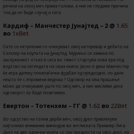
речиси на секој меч прима голови, а ние не гледаме причина
тоа да не биде случај и сега.
Кардиф – Манчестер Јунајтед – 2 @
1.65
во
1хBet
Сите со нетрпение го очекуваат овој натпревар и дебито на
Солскер на клупата на Јунајтед. Мурињо си замина по
заслужениот отказ и сега во тимот стартува нова ера под
водтсво на легендата на оваа екипа. Јасно е дека Манчестер
ќе игра далеку понапаѓачки фудбал од предходно, но дали
нешто ќе с епромени веднаш ? Одговор на ова прашање
може да очекуваме уште по овој меч, а ние мислиме дека
одговорот ќе биде позитивен.
Евертон – Тотенхем – ГГ @
1.62
во
22Bet
Во одсуство на голем дерби меч, овој дуел привлекува
најголемо внимание викендов во англиската Премиер Лига.
Дуел на две одлични екипи со сви предности на овој дуел, но