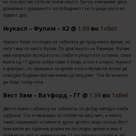
но тоа против Сити не значи ништо. Затоа очекуваме дека
домаќинот прашањето за победникот ќе го реши уште во
првиот дел.
Њукасл – Фулам – Х2 @
1.89
во
1хBet
Њукасл беше последен на табелата до пред некое време, но
сега таму се наоѓа Фулам. По доаѓањето на Раниери, Фулам
има напредок во играта но слабите резултати останаа. Оваа
екипа од 17 дуели собра само 9 бода, а тоа е очајно. Њукасл
е фаворит, но прашање на време е кога Фулам ќе почне да
освојува бодови против екипи од овој ранг. Тоа би можело
да биде токму сега.
Вест Хем – Ватфорд – ГГ @
1.59
во
1хBet
Двете екипи с еблиску на табелата, со добар напад и слаба
одбрана. Тоа е гаранција за голови на овој меч, а нешто
такво најавуваат и нивните дуели досега оваа сезона. Вест
Хем влезе во одлична форма во последно време и има 4
победи по ред со неверојатни 11 постигнати голови,ж. Но