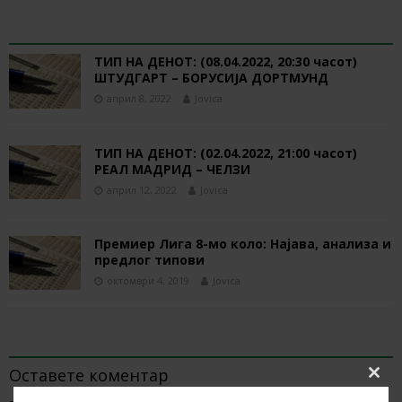
RELATED ARTICLES
ТИП НА ДЕНОТ: (08.04.2022, 20:30 часот)
ШТУДГАРТ – БОРУСИЈА ДОРТМУНД
април 8, 2022
Jovica
ТИП НА ДЕНОТ: (02.04.2022, 21:00 часот)
РЕАЛ МАДРИД – ЧЕЛЗИ
април 12, 2022
Jovica
Премиер Лига 8-мо коло: Најава, анализа и
предлог типови
октомври 4, 2019
Jovica
BE THE FIRST TO COMMENT
Оставете коментар
Clos
this