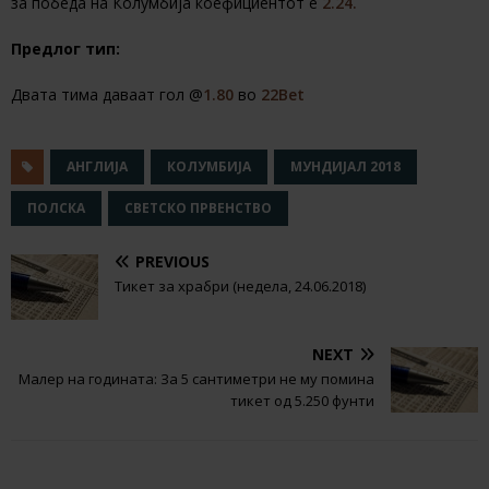
за победа на Колумбија коефициентот е
2.24.
Предлог тип:
Двата тима даваат гол @
1.80
во
22Bet
АНГЛИЈА
КОЛУМБИЈА
МУНДИЈАЛ 2018
ПОЛСКА
СВЕТСКО ПРВЕНСТВО
PREVIOUS
Тикет за храбри (недела, 24.06.2018)
NEXT
Малер на годината: За 5 сантиметри не му помина
тикет од 5.250 фунти
RELATED ARTICLES