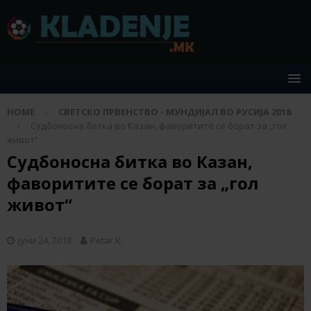
HOME
СВЕТСКО ПРВЕНСТВО - МУНДИЈАЛ ВО РУСИЈА 2018
Судбоносна битка во Казан, фаворитите се борат за „гол
живот“
Судбоносна битка во Казан,
фаворитите се борат за „гол
живот“
јуни 24, 2018
Petar K.