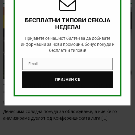
ТИП НА ДЕНОТ
БЕСПЛАТНИ ТИПОВИ СЕКОЈА
НЕДЕЛА!
Пријавете се нашиот билтен за да добивате
информации за нови промоции, бонус понуди и
бесплатни типови!
Email
Email
ПРИЈАВИ СЕ
ТИП НА ДЕНОТ (06.08.2026, 17:00) ИНТЕР
ТУРКУ – ВАДУС
август 6, 2026
Денес има солидна понуда за обложување, а ние ќе го
анализираме дуелот од Конференциската лига
[…]