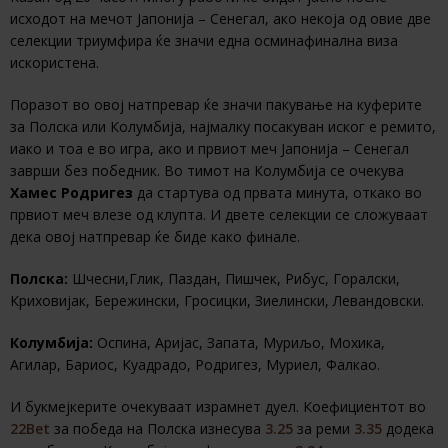
исходот на мечот Јапонија – Сенегал, ако некоја од овие две
селекции триумфира ќе значи една осминафинална виза
искористена.
Поразот во овој натпревар ќе значи пакување на куферите
за Полска или Колумбија, најмалку посакуван иског е ремито,
иако и тоа е во игра, ако и првиот меч Јапонија – Сенегал
заврши без победник. Во тимот на Колумбија се очекува
Хамес Родригез
да стартува од првата минута, откако во
првиот меч влезе од клупта. И двете селекции се сложуваат
дека овој натпревар ќе биде како финале.
Полска:
Шчесни,Глик, Паздан, Пишчек, Рибус, Горалски,
Криховијак, Бережински, Гросицки, Зиелински, Левандовски.
Колумбија:
Оспина, Аријас, Запата, Муриљо, Мохика,
Агилар, Бариос, Куадрадо, Родригез, Муриел, Фалкао.
И букмејкерите очекуваат израмнет дуел. Коефициентот во
22Bet
за победа на Полска изнесува
3.25
за реми
3.35
додека