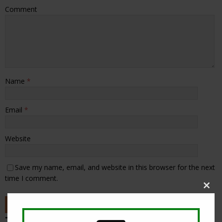
Comment
Name
*
Email
*
Website
Save my name, email, and website in this browser for the next
time I comment.
Clos
this
modu
ТИП НА ДЕНОТ