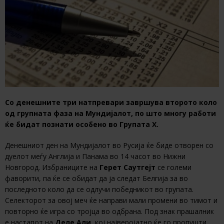
Со денешните три натпревари завршува второто коло
од групната фаза на Мундијалот, по што многу работи
ќе бидат познати особено во Групата Х.
Денешниот ден на Мундијалот во Русија ќе биде отворен со
дуелот меѓу Англија и Панама во 14 часот во Нижни
Новгород. Избраниците на
Герет Саутгејт
се големи
фаворити, па ќе се обидат да ја следат Белгија за во
последното коло да се одлучи победникот во групата.
Селекторот за овој меч ќе направи мали промени во тимот и
повторно ќе игра со тројца во одбрана. Под знак прашалник
е настапот на
Деле Али
, кој најверојатно ќе го пропушти