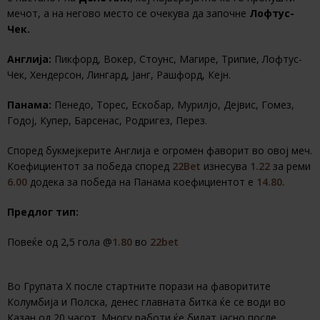
мечот, а на негово место се очекува да започне
Лофтус-
Чек.
Англија:
Пикфорд, Вокер, Стоунс, Магире, Трипие, Лофтус-
Чек, Хендерсон, Лингард, Јанг, Рашфорд, Кејн.
Панама:
Пенедо, Торес, Ескобар, Мурилјо, Дејвис, Гомез,
Годој, Купер, Барсенас, Родригез, Перез.
Според букмејкерите Англија е огромен фаворит во овој меч.
Коефициентот за победа според
22Bet
изнесува
1.22
за реми
6.00
додека за победа на Панама коефициентот е
14.80.
Предлог тип:
Повеќе од 2,5 гола @
1.80
во
22bet
Во Групата Х после стартните порази на фаворитите
Колумбија и Полска, денес главната битка ќе се води во
Казан од 20 часот. Многу работи ќе бидат јасно после