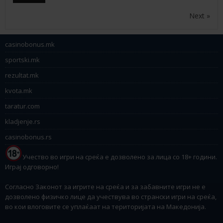
Next »
casinobonus.mk
sportski.mk
rezultat.mk
kvota.mk
taratur.com
kladjenje.rs
casinobonus.rs
Учество во игри на среќа е дозволено за лица со 18+ години.
Играј одговорно!
Согласно Законот за игрите на среќа и за забавните игри не е
дозволено физичко лице да учествува во странски игри на среќа,
во кои влоговите се уплаќаат на територијата на Македонија.