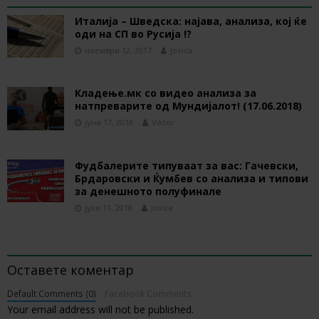
Италија – Шведска: најава, анализа, кој ќе
оди на СП во Русија !?
ноември 12, 2017
Jovica
Кладење.мк со видео анализа за
натпреварите од Мундијалот! (17.06.2018)
јуни 17, 2018
Viktor
Фудбалерите типуваат за вас: Гачевски,
Брдаровски и Ќумбев со анализа и типови
за денешното полуфинале
јули 11, 2018
Jovica
BE THE FIRST TO COMMENT
Оставете коментар
Default Comments (0)
Facebook Comments
Your email address will not be published.