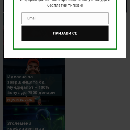
бесплатни типови!
АВГУСТ 5, 2026
Email
Email
ПРИЈАВИ СЕ
Крипто бонус до 3500
УСДТ во 22Bit
ЈУЛИ 29, 2026
Идеално за
завршницата од
Мундијалот – 100%
бонус до 7500 денари
ЈУЛИ 15, 2026
Зголемени
коефициенти за