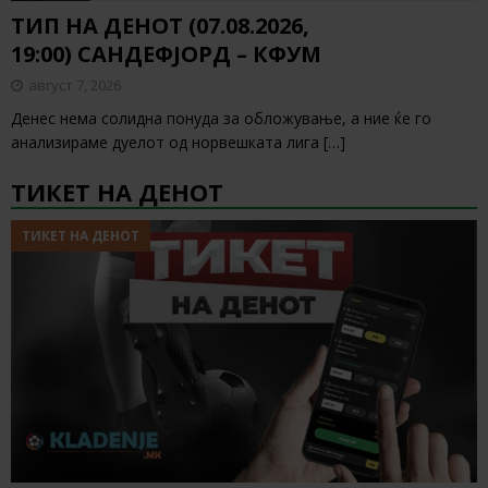
ТИП НА ДЕНОТ (07.08.2026,
19:00) САНДЕФЈОРД – КФУМ
август 7, 2026
Денес нема солидна понуда за обложување, а ние ќе го
анализираме дуелот од норвешката лига
[…]
ТИКЕТ НА ДЕНОТ
ТИКЕТ НА ДЕНОТ