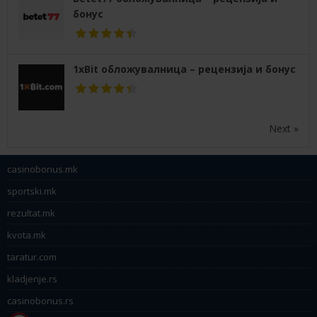
бонус
1xBit обложувалница – рецензија и бонус
Next »
casinobonus.mk
sportski.mk
rezultat.mk
kvota.mk
taratur.com
kladjenje.rs
casinobonus.rs