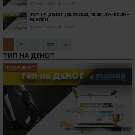
јули 30, 2026
Petar K.
ТИП НА ДЕНОТ (28.07.2026, 18:00) ЛИНКОЛН –
МЈАЛБИ
јули 28, 2026
Petar K.
1
2
…
227
»
ТИП НА ДЕНОТ
ТИП НА ДЕНОТ