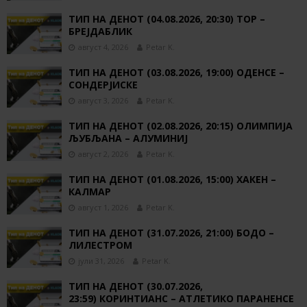
ТИП НА ДЕНОТ (04.08.2026, 20:30) ТОР –
БРЕЈДАБЛИК
август 4, 2026
Petar K.
ТИП НА ДЕНОТ (03.08.2026, 19:00) ОДЕНСЕ –
СОНДЕРЈИСКЕ
август 3, 2026
Petar K.
ТИП НА ДЕНОТ (02.08.2026, 20:15) ОЛИМПИЈА
ЉУБЉАНА – АЛУМИНИЈ
август 2, 2026
Petar K.
ТИП НА ДЕНОТ (01.08.2026, 15:00) ХАКЕН –
КАЛМАР
август 1, 2026
Petar K.
ТИП НА ДЕНОТ (31.07.2026, 21:00) БОДО –
ЛИЛЕСТРОМ
јули 31, 2026
Petar K.
ТИП НА ДЕНОТ (30.07.2026,
23:59) КОРИНТИАНС – АТЛЕТИКО ПАРАНЕНСЕ