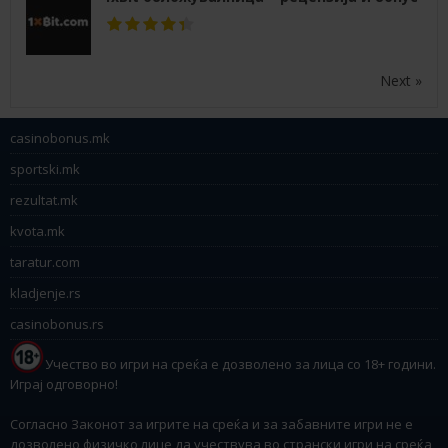
Next »
casinobonus.mk
sportski.mk
rezultat.mk
kvota.mk
taratur.com
kladjenje.rs
casinobonus.rs
Учество во игри на среќа е дозволено за лица со 18+ години.
Играј одговорно!
Согласно Законот за игрите на среќа и за забавните игри не е
дозволено физичко лице да учествува во странски игри на среќа,