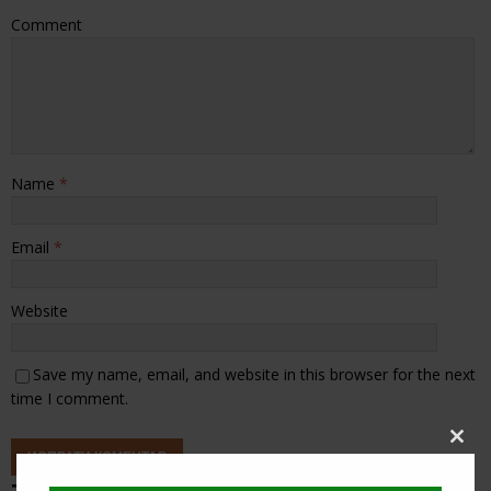
Comment
Name
*
Email
*
Website
Save my name, email, and website in this browser for the next
time I comment.
Clos
this
modu