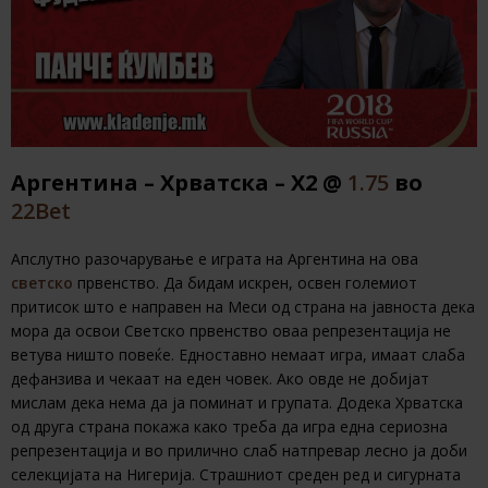
Аргентина – Хрватска – Х2 @
1.75
во
22Bet
Апслутно разочарување е играта на Аргентина на ова
светско
првенство. Да бидам искрен, освен големиот
притисок што е направен на Меси од страна на јавноста дека
мора да освои Светско првенство оваа репрезентација не
ветува ништо повеќе. Едноставно немаат игра, имаат слаба
дефанзива и чекаат на еден човек. Ако овде не добијат
мислам дека нема да ја поминат и групата. Додека Хрватска
од друга страна покажа како треба да игра една сериозна
репрезентација и во прилично слаб натпревар лесно ја доби
селекцијата на Нигерија. Страшниот среден ред и сигурната