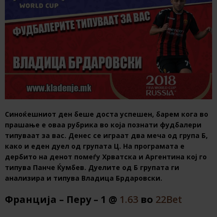
Синоќешниот ден беше доста успешен, барем кога во
прашање е оваа рубрика во која познати фудбалери
типуваат за вас. Денес се играат два меча од група Б,
како и еден дуел од групата Ц. На програмата е
дербито на денот помеѓу Хрватска и Аргентина кој го
типува Панче Ќумбев. Дуелите од Б групата ги
анализира и типува Владица Брдаровски.
Франција – Перу – 1 @
1.63
во
22Bet