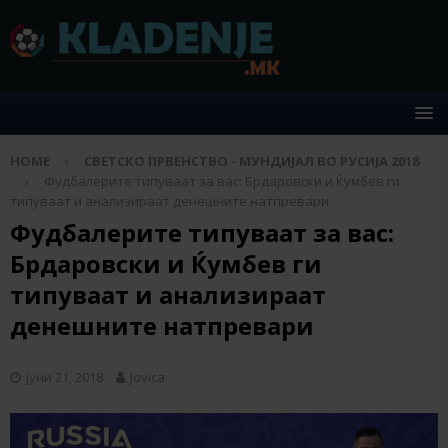
HOME
СВЕТСКО ПРВЕНСТВО - МУНДИЈАЛ ВО РУСИЈА 2018
Фудбалерите типуваат за вас: Брдаровски и Ќумбев ги
типуваат и анализираат денешните натпревари
Фудбалерите типуваат за вас:
Брдаровски и Ќумбев ги
типуваат и анализираат
денешните натпревари
јуни 21, 2018
Jovica