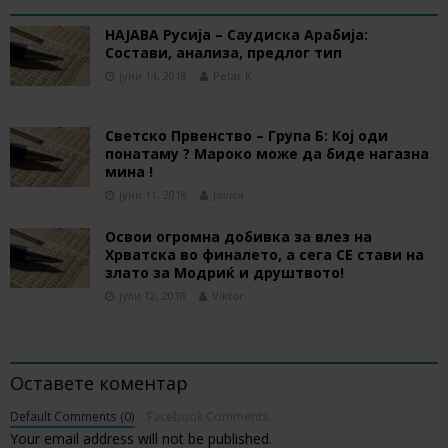
RELATED ARTICLES
НАЈАВА Русија – Саудиска Арабија:
Состави, анализа, предлог тип
јуни 14, 2018
Petar K.
Светско Првенство – Група Б: Кој оди
понатаму ? Мароко може да биде нагазна
мина !
јуни 11, 2018
Jovica
Освои огромна добивка за влез на
Хрватска во финалето, а сега СЕ стави на
злато за Модриќ и друштвото!
јули 12, 2018
Viktor
BE THE FIRST TO COMMENT
Оставете коментар
Default Comments (0)
Facebook Comments
Your email address will not be published.