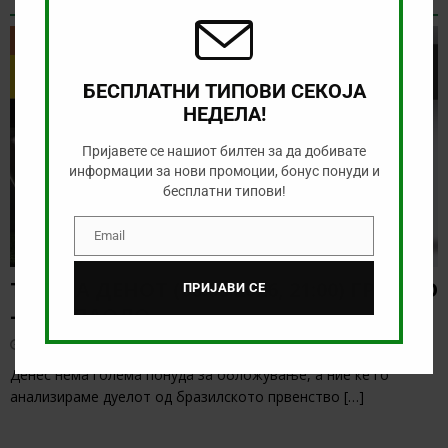
ТИП НА ДЕНОТ
ТИП НА ДЕНОТ
БЕСПЛАТНИ ТИПОВИ СЕКОЈА
НЕДЕЛА!
Пријавете се нашиот билтен за да добивате
информации за нови промоции, бонус понуди и
бесплатни типови!
Email
Email
ТИП НА ДЕНОТ (08.08.2026, 21:00) ГРЕМИО
ПРИЈАВИ СЕ
– САО ПАОЛО
август 8, 2026
Денес нема голема понуда за обложување, а ние ќе го
анализираме дуелот од бразилското првенство
[…]