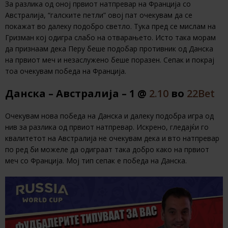
За разлика од оној првиот натпревар на Франција со
Австралија, “галските петли” овој пат очекувам да се
покажат во далеку подобро светло. Тука пред се мислам на
Гризман кој одигра слабо на отварањето. Исто така морам
да признаам дека Перу беше подобар противник од Данска
на првиот меч и незаслужено беше поразен. Сепак и покрај
тоа очекувам победа на Франција.
Данска – Австралија – 1 @
2.10
во
22Bet
Очекувам нова победа на Данска и далеку подобра игра од
нив за разлика од првиот натпревар. Искрено, гледајќи го
квалитетот на Австралија не очекувам дека и вто натпревар
по ред би можеле да одиграат така добро како на првиот
меч со Франција. Мој тип сепак е победа на Данска.