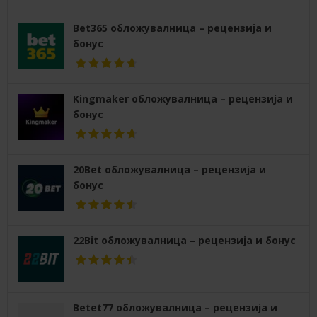
Bet365 обложувалница – рецензија и
бонус
Kingmaker обложувалница – рецензија и
бонус
20Bet обложувалница – рецензија и
бонус
22Bit обложувалница – рецензија и бонус
Betet77 обложувалница – рецензија и