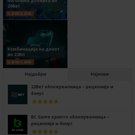
поголема добивка во
20Bet
ЈУЛИ 8, 2026
Комбинација на денот
во 22Bit
ЈУЛИ 1, 2026
Најдобри
Најнови
22Bet обложувалница – рецензија и
бонус
BC Game крипто обложувалница –
рецензија и бонус