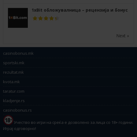
1xBit обложувалница – рецензија и бонус
Next »
casinobonus.mk
sportski.mk
rezultat.mk
kvota.mk
taratur.com
kladjenje.rs
casinobonus.rs
Учество во игри на среќа е дозволено за лица со 18+ години.
Играј одговорно!