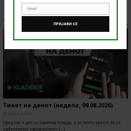
Email
Email
ТИКЕТ НА ДЕНОТ
ПРИЈАВИ СЕ
ТИКЕТ НА ДЕНОТ
Тикет на денот (недела, 09.08.2026)
август 9, 2026
Пред нас е ден со одлична понуда, а за многу кратко ќе го
одбележиме официјалниот
[…]