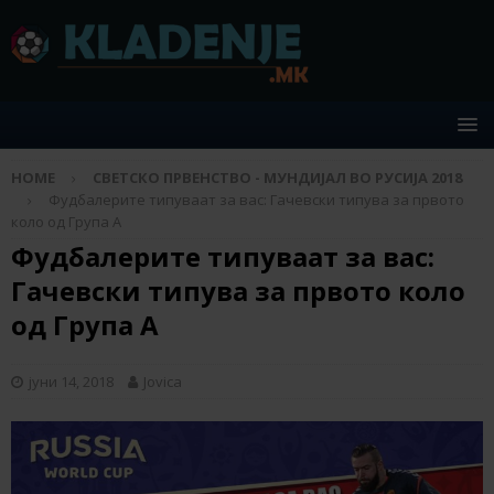
HOME
СВЕТСКО ПРВЕНСТВО - МУНДИЈАЛ ВО РУСИЈА 2018
Фудбалерите типуваат за вас: Гачевски типува за првото
коло од Група А
Фудбалерите типуваат за вас:
Гачевски типува за првото коло
од Група А
јуни 14, 2018
Jovica