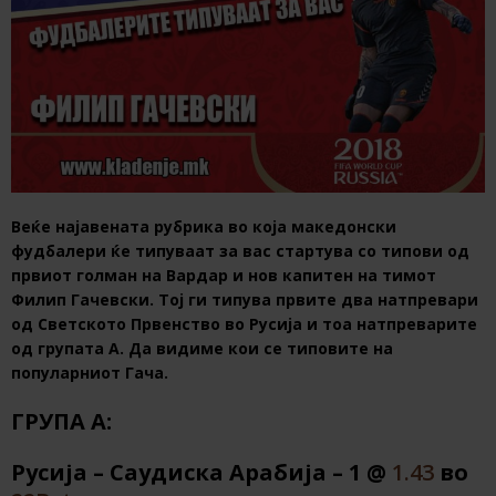
Веќе најавената рубрика во која македонски
фудбалери ќе типуваат за вас стартува со типови од
првиот голман на Вардар и нов капитен на тимот
Филип Гачевски. Тој ги типува првите два натпревари
од Светското Првенство во Русија и тоа натпреварите
од групата А. Да видиме кои се типовите на
популарниот Гача.
ГРУПА А:
Русија – Саудиска Арабија – 1
@
1.43
во