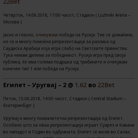
22Bet
Четврток, 14.06.2018, 17:00 часот, Стадион ( Luzhniki Arena –
Москва )
Јасно и гласно,
очекувам
победа на Русија. Тие се домаќини,
но се и многу помоќна репрезентација за разлика од
Саудиска Арабија која игра слабо на Светските првенства.
Тука немам дилема за победникот. Русија игра пред своја
публика, ќе има голема подршка од трибините и очекувам
конечен тип 1 или победа на Русија.
Египет – Уругвај – 2
@
1.62
во
22Bet
Петок, 15.06.2018, 14:00 часот, Стадион ( Central Stadium –
Екатеринбург )
Уругвај е многу поквалитетна репрезентација од Египет.
Особено што за оваа репрезентација играат Суарез и Кавани
во нападот и Годин во одбраната. Египет се моли во Салах,