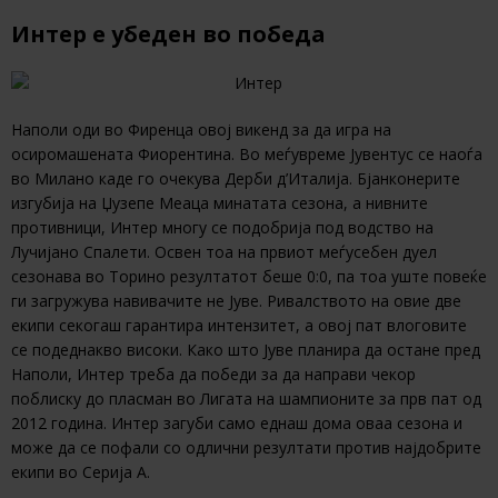
Интер е убеден во победа
Наполи оди во Фиренца овој викенд за да игра на
осиромашената Фиорентина. Во меѓувреме Јувентус се наоѓа
во Милано каде го очекува Дерби д’Италија. Бјанконерите
изгубија на Џузепе Меаца минатата сезона, а нивните
противници, Интер многу се подобрија под водство на
Лучијано Спалети. Освен тоа на првиот меѓусебен дуел
сезонава во Торино резултатот беше 0:0, па тоа уште повеќе
ги загружува навивачите не Јуве. Ривалството на овие две
екипи секогаш гарантира интензитет, а овој пат влоговите
се подеднакво високи. Како што Јуве планира да остане пред
Наполи, Интер треба да победи за да направи чекор
поблиску до пласман во Лигата на шампионите за прв пат од
2012 година. Интер загуби само еднаш дома оваа сезона и
може да се пофали со одлични резултати против најдобрите
екипи во Серија А.