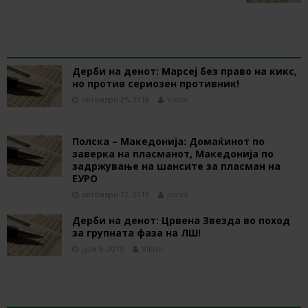
RELATED ARTICLES
Дерби на денот: Марсеј без право на кикс,
но против сериозен противник!
октомври 25, 2018
Viktor
Полска – Македонија: Домаќинот по
заверка на пласманот, Македонија по
задржување на шансите за пласман на
ЕУРО
октомври 12, 2019
Jovica
Дерби на денот: Црвена Звезда во поход
за групната фаза на ЛШ!
јули 9, 2019
Viktor
BE THE FIRST TO COMMENT