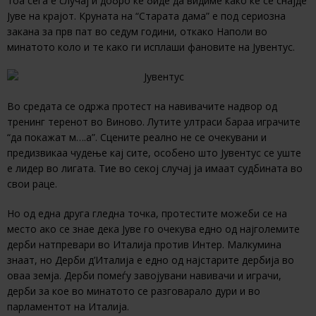
тоа сега е случај и добро ќе биде да видиме како ќе се снајде
Јуве на крајот. Круната на “Старата дама” е под сериозна
закана за прв пат во седум години, откако Наполи во
минатото коло и те како ги исплаши фановите на Јувентус.
Во средата се одржа протест на навивачите надвор од
тренинг теренот во Виново. Лутите ултраси бараа играчите
“да покажат м….а”. Сцените реално не се очекувани и
предизвикаа чудење кај сите, особено што Јувентус се уште
е лидер во лигата. Тие во секој случај ја имаат судбината во
свои раце.
Но од една друга гледна точка, протестите можеби се на
место ако се знае дека Јуве го очекува едно од најголемите
дерби натпревари во Италија против Интер. Малкумина
знаат, но Дерби д’Италија е едно од најстарите дербија во
оваа земја. Дерби помеѓу завојувани навивачи и играчи,
дерби за кое во минатото се разговарало дури и во
парламентот на Италија.