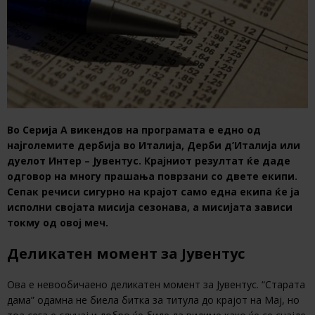
Во Серија А викендов на програмата е едно од
најголемите дербија во Италија, Дерби д’Италија или
дуелот Интер – Јувентус. Крајниот резултат ќе даде
одговор на многу прашања поврзани со двете екипи.
Сепак речиси сигурно на крајот само една екипа ќе ја
исполни својата мисија сезонава, а мисијата зависи
токму од овој меч.
Деликатен момент за Јувентус
Ова е невообичаено деликатен момент за Јувентус. “Старата
дама” одамна не биела битка за титула до крајот на Мај, но