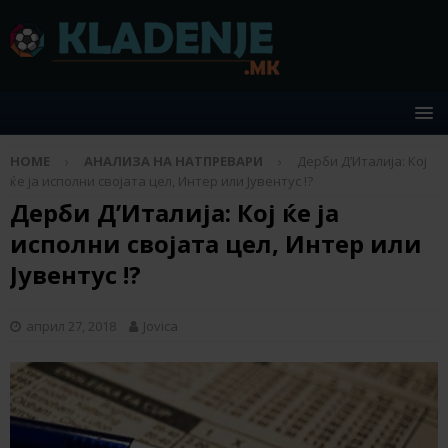
HOME
АНАЛИЗА НА НАТПРЕВАРИ
Дерби Д’Италија: Кој
ќе ја исполни својата цел, Интер или Јувентус !?
Дерби Д’Италија: Кој ќе ја
исполни својата цел, Интер или
Јувентус !?
април 27, 2018
Jovica