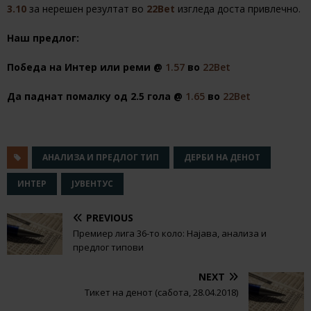
3.10
за нерешен резултат во
22Bet
изгледа доста привлечно.
Наш предлог:
Победа на Интер или реми @
1.57
во
22Bet
Да паднат помалку од 2.5 гола @
1.65
во
22Bet
АНАЛИЗА И ПРЕДЛОГ ТИП
ДЕРБИ НА ДЕНОТ
ИНТЕР
ЈУВЕНТУС
PREVIOUS
Премиер лига 36-то коло: Најава, анализа и
предлог типови
NEXT
Тикет на денот (сабота, 28.04.2018)