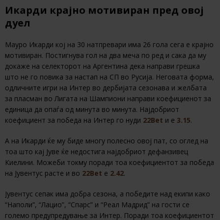
Икарди крајно мотивиран пред овој
дуел
Мауро Икарди кој на 30 натпревари има 26 гола сега е крајно
мотивиран. Постигнува гол на два меча по ред и сака да му
докаже на селекторот на Аргентина дека направи грешка
што не го повика за настап на СП во Русија. Неговата форма,
одличните игри на Интер во дербијата сезонава и желбата
за пласман во Лигата на Шампиони направи коефициенот за
единица да опаѓа од минута во минута. Најдобриот
коефициент за победа на Интер го нуди
22Bet
и е
3.15
.
А на Икарди ќе му биде многу полесно овој пат, со оглед на
тоа што кај Јуве ќе недостига најдобриот дефанзивец
Киелини. Можеби токму поради тоа коефициентот за победа
на Јувентус расте и во
22Bet
е
2.42
.
Јувентус сепак има добра сезона, а победите над екипи како
“Наполи”, “Лацио”, “Спарс” и “Реал Мадрид” на гости се
големо предупредување за Интер. Поради тоа коефициентот