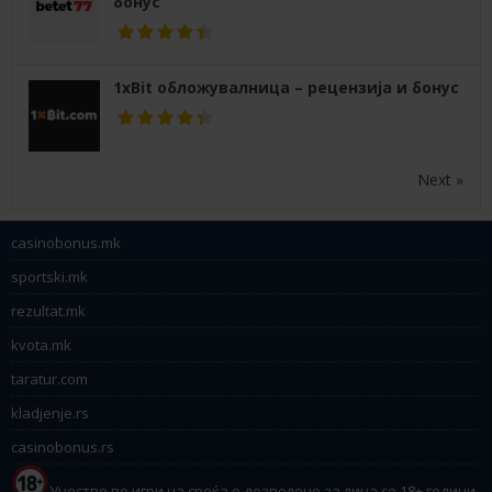
бонус
1xBit обложувалница – рецензија и бонус
Next »
casinobonus.mk
sportski.mk
rezultat.mk
kvota.mk
taratur.com
kladjenje.rs
casinobonus.rs
Учество во игри на среќа е дозволено за лица со 18+ години.