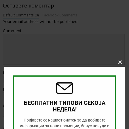
Оставете коментар
Default Comments (0)
Facebook Comments
Your email address will not be published.
Comment
Clos
this
Name
*
modu
Email
*
БЕСПЛАТНИ ТИПОВИ СЕКОЈА
Website
НЕДЕЛА!
Пријавете се нашиот билтен за да добивате
Save my name, email, and website in this browser for the next
информации за нови промоции, бонус понуди и
time I comment.