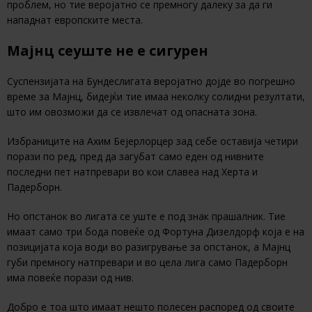
проблем, но тие веројатно се премногу далеку за да ги
нападнат европските места.
Мајнц сеуште не е сигурен
Суспензијата на Бундеслигата веројатно дојде во погрешно
време за Мајнц, бидејќи тие имаа неколку солидни резултати,
што им овозможи да се извлечат од опасната зона.
Избраниците на Ахим Бејерлорцер зад себе оставија четири
порази по ред, пред да загубат само еден од нивните
последни пет натпревари во кои славеа над Херта и
Падерборн.
Но опстанок во лигата се уште е под знак прашалник. Тие
имаат само три бода повеќе од Фортуна Дизелдорф која е на
позицијата која води во разигрување за опстанок, а Мајнц
губи премногу натпревари и во цела лига само Падерборн
има повеќе порази од нив.
Добро е тоа што имаат нешто полесен распоред од своите