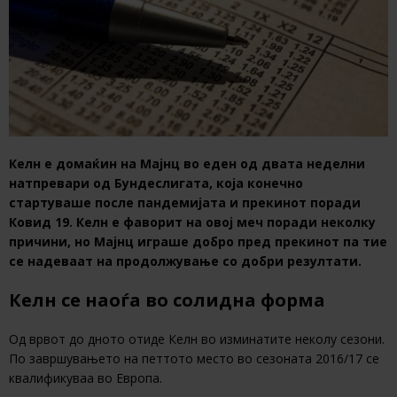
Келн е домаќин на Мајнц во еден од двата неделни
натпревари од Бундеслигата, која конечно
стартуваше после пандемијата и прекинот поради
Ковид 19. Келн е фаворит на овој меч поради неколку
причини, но Мајнц играше добро пред прекинот па тие
се надеваат на продолжување со добри резултати.
Келн се наоѓа во солидна форма
Од врвот до дното отиде Келн во изминатите неколу сезони.
По завршувањето на петтото место во сезоната 2016/17 се
квалификуваа во Европа.