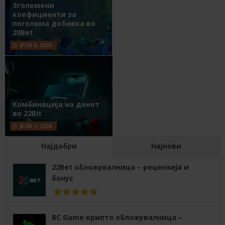
Зголемени
коефициенти за
поголема добивка во
20Bet
ЈУЛИ 8, 2026
Комбинација на денот
во 22Bit
ЈУЛИ 1, 2026
Најдобри
Најнови
22Bet обложувалница – рецензија и
бонус
BC Game крипто обложувалница –