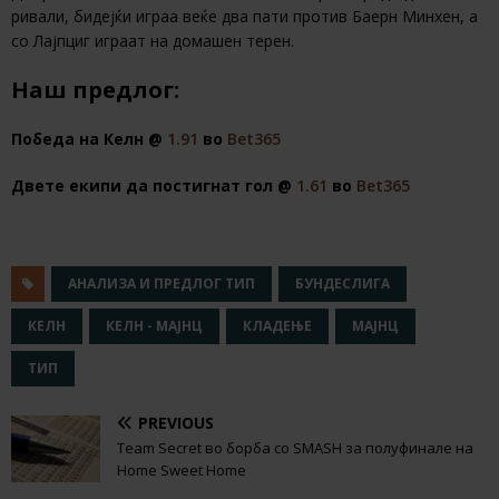
ривали, бидејќи играа веќе два пати против Баерн Минхен, а
со Лајпциг играат на домашен терен.
Наш предлог:
Победа на Келн @
1.91
во
Bet365
Двете екипи да постигнат гол @
1.61
во
Bet365
АНАЛИЗА И ПРЕДЛОГ ТИП
БУНДЕСЛИГА
КЕЛН
КЕЛН - МАЈНЦ
КЛАДЕЊЕ
МАЈНЦ
ТИП
PREVIOUS
Team Secret во борба со SMASH за полуфинале на
Home Sweet Home