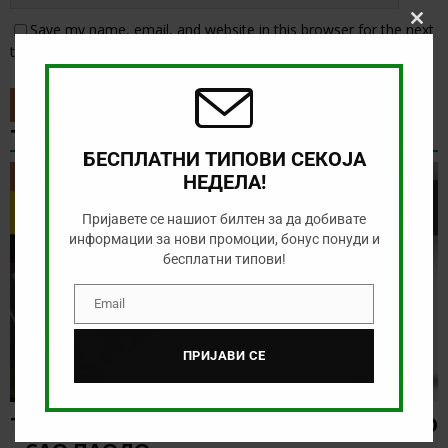
Save my name, email, and website in this browser for the next
Clos
this
time I comment.
modu
ТИП НА ДЕНОТ
БЕСПЛАТНИ ТИПОВИ СЕКОЈА
ТИП НА ДЕНОТ
НЕДЕЛА!
Пријавете се нашиот билтен за да добивате
информации за нови промоции, бонус понуди и
бесплатни типови!
Email
Email
ПРИЈАВИ СЕ
ТИП НА ДЕНОТ (08.08.2026, 21:00) ГРЕМИО