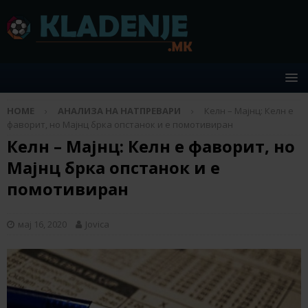
HOME
АНАЛИЗА НА НАТПРЕВАРИ
Келн – Мајнц: Келн е
фаворит, но Мајнц брка опстанок и е помотивиран
Келн – Мајнц: Келн е фаворит, но
Мајнц брка опстанок и е
помотивиран
мај 16, 2020
Jovica