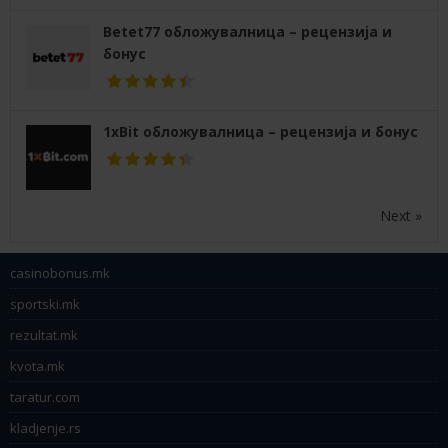
Betet77 обложувалница – рецензија и
бонус
1xBit обложувалница – рецензија и бонус
Next »
casinobonus.mk
sportski.mk
rezultat.mk
kvota.mk
taratur.com
kladjenje.rs