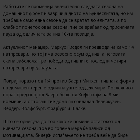
Работите се променија значително следната сезона на
домашниот фронт и завршија дното на Бундеслигата, но им
требаше само една сезона да се вратат во елитата, а по
слабиот почеток оваа сезона, тие се враќаат од присилната
пауза од одличната за нив 10-та позиција.
Актуелниот менаџер, Маркус Гисдол ги предводи на само 14
натпревари, но тој има освоено осум од нив, а неговата
екипа забележа три победи од нивните последни четири
натпревари пред паузата.
Покрај поразот од 1:4 против Баерн Минхен, нивната форма
на домашен терен е одлична уште од декември. Последниот
пораз пред оној од Баерн беше од Хофенхајм на 8-ми
ноември, а оттогаш тие дома ги совладаа Леверкузен,
Вердер, Волфсбург, Фрајбург и Шалке.
Што се однесува до тоа како ќе помине остатокот од
нивната сезона, тоа во голема мера ќе зависи од
мотивацијата, бидејќи испаѓањето не треба веќе да биде