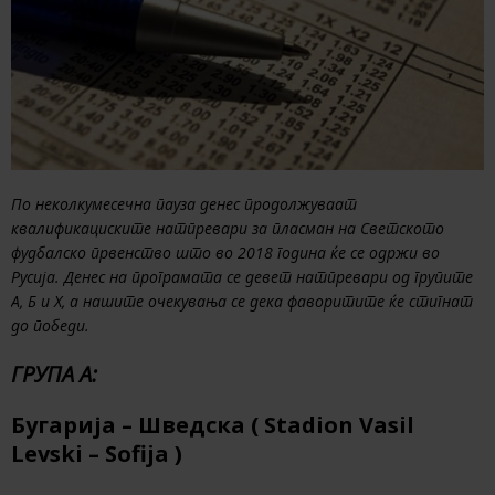
По неколкумесечна пауза денес продолжуваат
квалификациските натпревари за пласман на Светското
фудбалско првенство што во 2018 година ќе се одржи во
Русија. Денес на програмата се девет натпревари од групите
А, Б и Х, а нашите очекувања се дека фаворитите ќе стигнат
до победи.
ГРУПА А:
Бугарија – Шведска ( Stadion Vasil
Levski – Sofija )