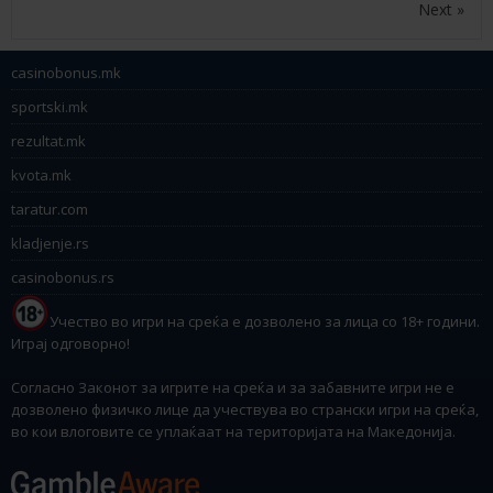
Next »
casinobonus.mk
sportski.mk
rezultat.mk
kvota.mk
taratur.com
kladjenje.rs
casinobonus.rs
Учество во игри на среќа е дозволено за лица со 18+ години.
Играј одговорно!
Согласно Законот за игрите на среќа и за забавните игри не е
дозволено физичко лице да учествува во странски игри на среќа,
во кои влоговите се уплаќаат на територијата на Македонија.