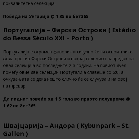
поквалитетна селекција.
Победа на Унгарија @ 1.35 во бет365
Португалија – Фарски Острови ( Estádio
do Bessa Século XXI – Porto )
Португалија е огромен фаворит и сигурно ќе ги освои трите
бода против Фарски Острови и покрај големиот напредок на
оваа селекција во последните 2-3 години. На првиот дуел
помеѓу овие две селекции Португалија славеше со 6:0, а
очкувањата се дека нешто слично ќе се случува и на овој
натпревар.
Да паднат повеќе од 1.5 гола во првото полувреме @
1.62 во бет365
Швајцарија – Андора ( Kybunpark – St.
Gallen )