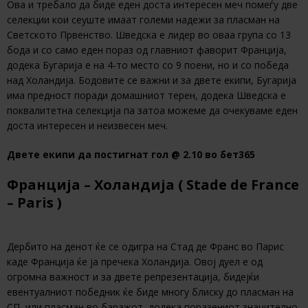
Ова и требало да биде еден доста интересен меч помеѓу две
селекции кои сеуште имаат големи надежи за пласман на
Светското Првенство. Шведска е лидер во оваа група со 13
бода и со само еден пораз од главниот фаворит Франција,
додека Бугарија е на 4-то место со 9 поени, но и со победа
над Холандија. Бодовите се важни и за двете екипи, Бугарија
има предност поради домашниот терен, додека Шведска е
поквалитетна селекција па затоа можеме да очекуваме еден
доста интересен и неизвесен меч.
Двете екипи да постигнат гол @ 2.10 во бет365
Франција – Холандија ( Stade de France
– Paris )
Дербито на денот ќе се одигра на Стад де Франс во Парис
каде Франција ќе ја пречека Холандија. Овој дуел е од
огромна важност и за двете репрезентација, бидејќи
евентуалниот победник ќе биде многу блиску до пласман на
СП, или пласман во баражот, додека поразениот значително