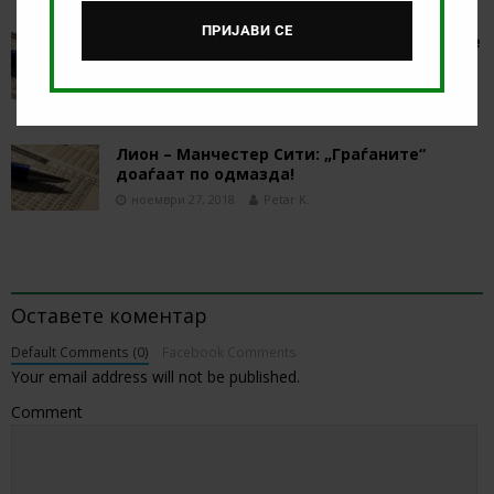
ПРИЈАВИ СЕ
НАЈАВА МУНДИЈАЛ: Шпанија – „Фуријата“ се
надева на нова „2010-та“!
мај 22, 2018
Petar K.
Лион – Манчестер Сити: „Граѓаните“
доаѓаат по одмазда!
ноември 27, 2018
Petar K.
BE THE FIRST TO COMMENT
Оставете коментар
Default Comments (0)
Facebook Comments
Your email address will not be published.
Comment