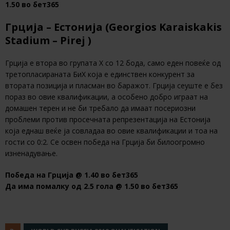
1.50 во бет365
Грција – Естонија (Georgios Karaiskakis
Stadium – Pirej )
Грција е втора во групата Х со 12 бода, само еден повеќе од
третопласираната БиХ која е единствен конкурент за
втората позиција и пласман во баражот. Грција сеуште е без
пораз во овие квалификации, а особено добро играат на
домашен терен и не би требало да имаат посериозни
проблеми против просечната репрезентација на Естонија
која еднаш веќе ја совладаа во овие квалификации и тоа на
гости со 0:2. Се освен победа на Грција би билоогромно
изненадување.
Победа на Грција @ 1.40 во бет365
Да има помалку од 2.5 гола @ 1.50 во бет365