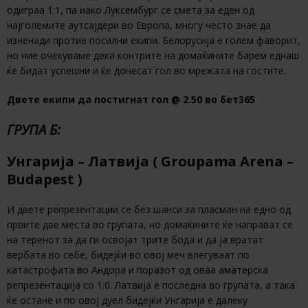
одиграа 1:1, па иако Луксембург се смета за еден од
најголемите аутсајдери во Европа, многу често знае да
изненади против посилни екипи. Белорусија е голем фаворит,
но ние очекуваме дека контрите на домаќините барем еднаш
ќе бидат успешни и ќе донесат гол во мрежата на гостите.
Двете екипи да постигнат гол @ 2.50 во бет365
ГРУПА Б:
Унгарија – Латвија ( Groupama Arena –
Budapest )
И двете репрезентации се без шанси за пласман на едно од
првите две места во групата, но домаќините ќе направат се
на теренот за да ги освојат трите бода и да ја вратат
вербата во себе, бидејќи во овој меч влегуваат по
катастрофата во Андора и поразот од оваа аматерска
репрезентација со 1:0. Латвија е последна во групата, а така
ќе остане и по овој дуел бидејќи Унгарија е далеку