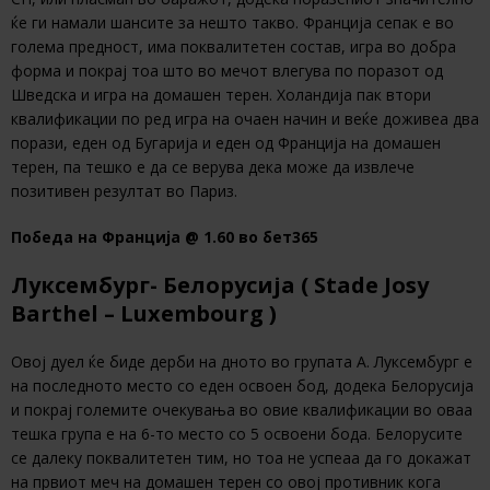
ќе ги намали шансите за нешто такво. Франција сепак е во
голема предност, има поквалитетен состав, игра во добра
форма и покрај тоа што во мечот влегува по поразот од
Шведска и игра на домашен терен. Холандија пак втори
квалификации по ред игра на очаен начин и веќе доживеа два
порази, еден од Бугарија и еден од Франција на домашен
терен, па тешко е да се верува дека може да извлече
позитивен резултат во Париз.
Победа на Франција @ 1.60 во бет365
Луксембург- Белорусија ( Stade Josy
Barthel – Luxembourg )
Овој дуел ќе биде дерби на дното во групата А. Луксембург е
на последното место со еден освоен бод, додека Белорусија
и покрај големите очекувања во овие квалификации во оваа
тешка група е на 6-то место со 5 освоени бода. Белорусите
се далеку поквалитетен тим, но тоа не успеаа да го докажат
на првиот меч на домашен терен со овој противник кога