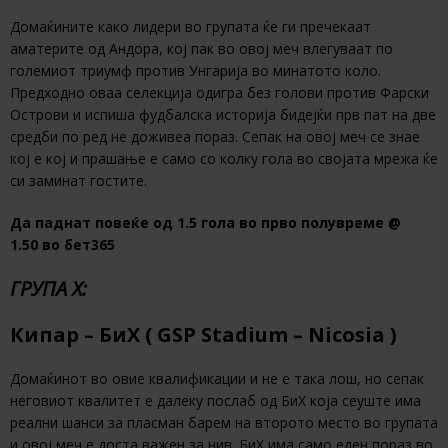
Домаќините како лидери во групата ќе ги пречекаат
аматерите од Андора, кој пак во овој меч влегуваат по
големиот триумф против Унгарија во минатото коло.
Предходно оваа селекција одигра без голови против Фарски
Острови и испиша фудбалска историја бидејќи прв пат на две
средби по ред не доживеа пораз. Сепак на овој меч се знае
кој е кој и прашање е само со колку гола во својата мрежа ќе
си заминат гостите.
Да паднат повеќе од 1.5 гола во прво полувреме @
1.50 во бет365
ГРУПА Х:
Кипар – БиХ ( GSP Stadium – Nicosia )
Домаќинот во овие квалификации и не е така лош, но сепак
неговиот квалитет е далеку послаб од БиХ која сеуште има
реални шанси за пласман барем на второто место во групата
и овој меч е доста важен за нив. БиХ има само еден пораз во