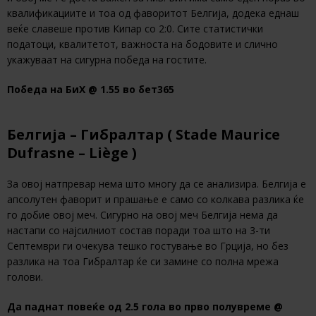
квалификациите и тоа од фаворитот Белгија, додека еднаш
веќе славеше против Кипар со 2:0. Сите статистички
податоци, квалитетот, важноста на бодовите и слично
укажуваат на сигурна победа на гостите.
Победа на БиХ @ 1.55 во бет365
Белгија – Гибралтар ( Stade Maurice
Dufrasne – Liège )
За овој натпревар нема што многу да се анализира. Белгија е
апсолутен фаворит и прашање е само со колкава разлика ќе
го добие овој меч. Сигурно на овој меч Белгија нема да
настапи со најсилниот состав поради тоа што на 3-ти
Септември ги очекува тешко гостување во Грција, но без
разлика на тоа Гибралтар ќе си замине со полна мрежа
голови.
Да паднат повеќе од 2.5 гола во прво полувреме @