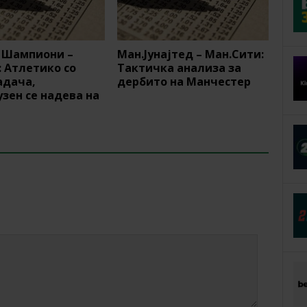
а Шампиони –
Ман.Јунајтед – Ман.Сити:
: Атлетико со
Тактичка анализа за
адача,
дербито на Манчестер
зен се надева на