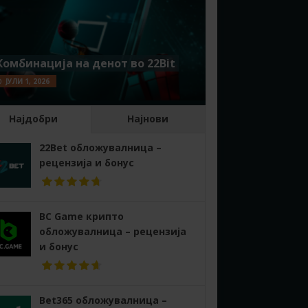
Комбинација на денот во 22Bit
ЈУЛИ 1, 2026
Најдобри
Најнови
22Bet обложувалница –
рецензија и бонус
BC Game крипто
обложувалница – рецензија
и бонус
Bet365 обложувалница –