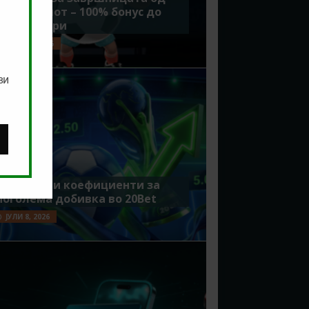
Мундијалот – 100% бонус до
7500 денари
ЈУЛИ 15, 2026
ви
Зголемени коефициенти за
поголема добивка во 20Bet
ЈУЛИ 8, 2026