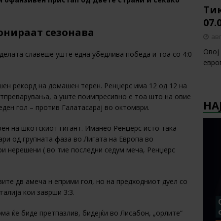
Тик
07.
онираат сезонава
авг
Овој
делата славеше уште една убедлива победа и тоа со 4:0
европ
ен рекорд на домашен терен. Ренџерс има 12 од 12 на
тпреварувања, а уште поимпресивно е тоа што на овие
НА
ден гол – против Галатасарај во октомври.
ен на шкотскиот гигант. Иманео Ренџерс исто така
ри од групната фаза во Лигата на Европа во
ри нерешени ( во тие последни седум меча, Ренџерс
вите дв амеча н еприми гол, но на предходниот дуел со
алија кои заврши 3:3.
ома ќе биде претпазлив, бидејќи во Лисабон, „орлите“