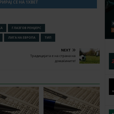
РИРАЈ СЕ НА 1XBET
КА
ГЛАЗГОВ РЕНЏЕРС
ЛИГА НА ЕВРОПА
ТИП
NEXT
Традицијата е на страна на
домаќините!