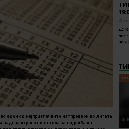
ТИП
19:
авг
Дене
ние 
лига
ТИ
ТИК
 во еден од најпривлечните натпревари во Лигата
ја паднаа вкупно шест гола за поделба на
вам офанзивен пристап од двете страни и секако