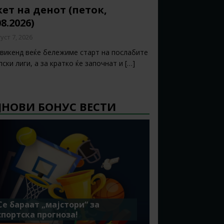
ет на денот (петок,
08.2026)
уст 7, 2026
 викенд веќе бележиме старт на послабите
ски лиги, а за кратко ќе започнат и
[…]
ЈНОВИ БОНУС ВЕСТИ
Се бараат „мајстори“ за
спортска прогноза!