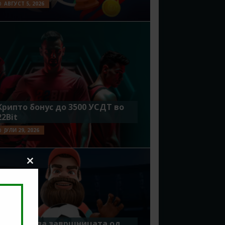
АВГУСТ 5, 2026
Крипто бонус до 3500 УСДТ во
22Bit
ЈУЛИ 29, 2026
Close
this
module
Идеално за завршницата од