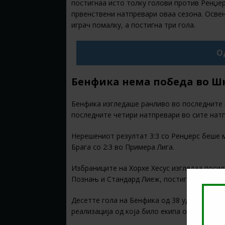
постигнаа исто толку голови против Ренџер
првенствени натпревари оваа сезона. Освен
играч помалку, а постигна три гола.
О
Бенфика нема победа во Ш
Бенфика изгледаше ранливо во последните 
последните четири натпревари во сите нат
Нерешениот резултат 3:3 со Ренџерс беше м
Брага со 2:3 во Примера Лига.
Избраниците на Хорхе Хесус изгледаа посилн
Познањ и Стандард Лиеж, постигнувајќи вку
Десетте гола на Бенфика од 38 удари се реа
реализација од која било екипа оваа сезона