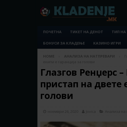
ПОЧЕТНА
ТИКЕТ НА ДЕНОТ
ТИП НА
БОНУСИ ЗА КЛАДЕЊЕ
КАЗИНО ИГРИ
HOME
АНАЛИЗА НА НАТПРЕВАРИ
Г
екипи е гаранција за голови
Глазгов Ренџерс 
пристап на двете 
голови
ноември 26, 2020
Jovica
Анализа на