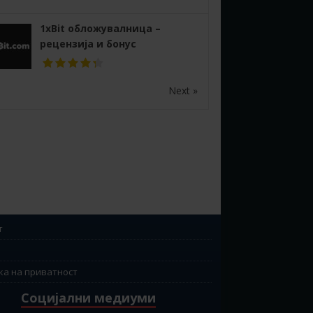
1xBit обложувалница –
рецензија и бонус
Next »
т
ка на приватност
Социјални медиуми