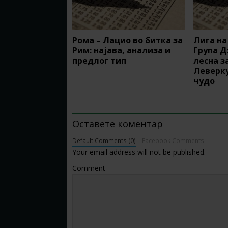
Рома – Лацио во битка за
Лига н
Рим: најава, анализа и
Група Д
предлог тип
лесна з
Леверку
чудо
BE THE FIRST TO COMMENT
Оставете коментар
Default Comments (0)
Facebook Comments
Your email address will not be published.
Comment