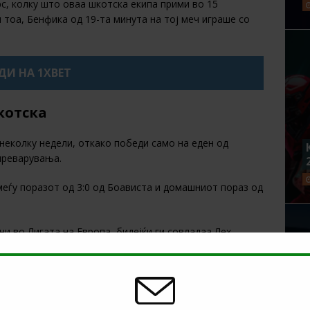
с, колку што оваа шкотска екипа прими во 15
 тоа, Бенфика од 19-та минута на тој меч играше со
ДИ НА 1XBET
котска
неколку недели, откако победи само на еден од
преварувања.
еѓу поразот од 3:0 од Боависта и домашниот пораз од
и во Лигата на Европа, бидејќи ги совладаа Лех
пно 10 гола на трите воведни натпревари.
лизирани со стапка од 26,3%, што е најдобра стапка на
 во Лигата на Европа.