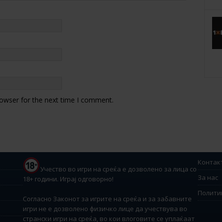
rowser for the next time I comment.
Контак
Учество во игри на среќа е дозволено за лица со
За нас
18+ години. Играј одговорно!
Полити
Согласно Законот за игрите на среќа и за забавните
игри не е дозволено физичко лице да учествува во
странски игри на среќа, во кои влоговите се уплаќаат