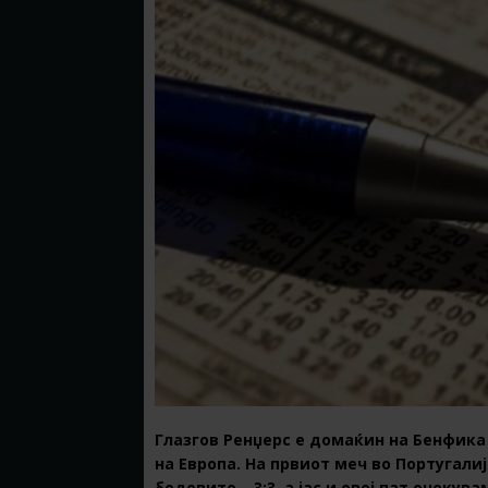
Глазгов Ренџерс е домаќин на Бенфика
на Европа. На првиот меч во Португали
бодовите – 3:3, а јас и овој пат очеку