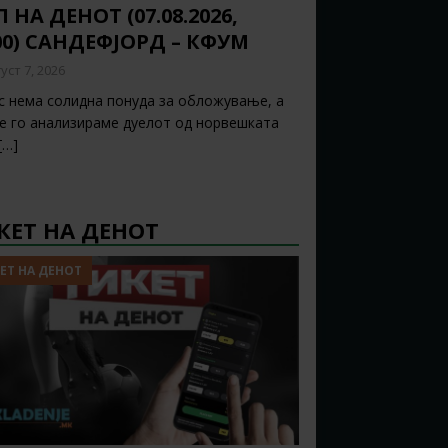
 НА ДЕНОТ (07.08.2026,
00) САНДЕФЈОРД – КФУМ
уст 7, 2026
с нема солидна понуда за обложување, а
ќе го анализираме дуелот од норвешката
[…]
КЕТ НА ДЕНОТ
ЕТ НА ДЕНОТ