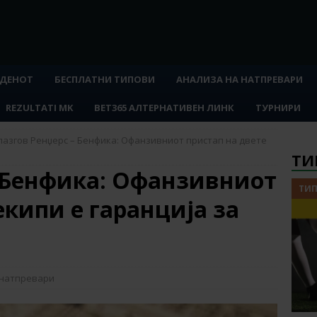
 ДЕНОТ
БЕСПЛАТНИ ТИПОВИ
АНАЛИЗА НА НАТПРЕВАРИ
REZULTATI MK
BET365 АЛТЕРНАТИВЕН ЛИНК
ТУРНИРИ
лазгов Ренџерс – Бенфика: Офанзивниот пристап на двете
ТИ
– Бенфика: Офанзивниот
ТИП
екипи е гаранција за
 натпревари