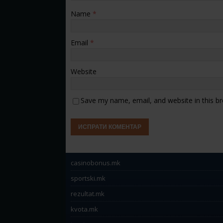
Name
*
Email
*
Website
Save my name, email, and website in this b
casinobonus.mk
sportski.mk
rezultat.mk
kvota.mk