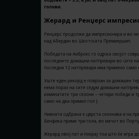
голови.
Жерард и Ренџерс импреси
Ренџерс продолжи да импресионира и во не
над Абердин во Шкотската Премиершип.
Победата на Аиброкс го одржа својот соврш
последните домашни натпревари во сите на
последни 12 натпревари има примено само е
Уште еден рекорд е поврзан за домашен тер
нема пораз на сите седум домашни натпрева
изминатите три сезони – четири победи и т
само на два примил гол ).
Нивната одбрана е цврста сезонава и на пр
Бенфика прими три гола, во мечот во Португ
Жерард овој пат и покрај тоа што ќе игра д