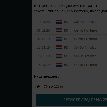
Интересно за овие две екипи е тоа што во 
секогаш тимот на Церо Портено, па верувам
Наш предлог:
1 @
1.75
во
22Bet
РЕГИСТРИРАЈ СЕ НА 2