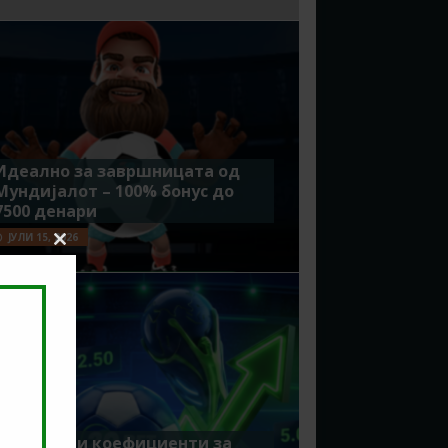
Идеално за завршницата од
Мундијалот – 100% бонус до
7500 денари
ЈУЛИ 15, 2026
Close
this
module
Зголемени коефициенти за