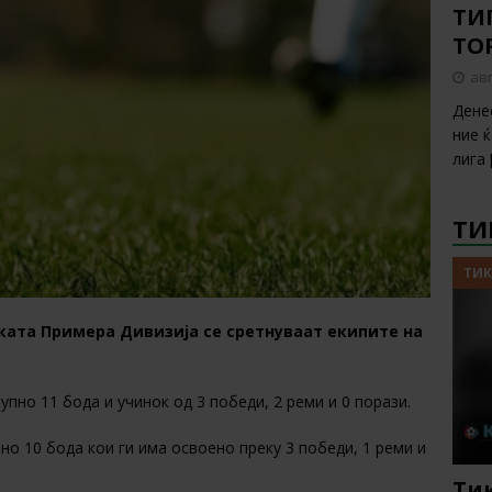
ТИП
ТО
авг
Дене
ние 
лига
ТИ
ТИК
ската Примера Дивизија се сретнуваат екипите на
упно 11 бода и учинок од 3 победи, 2 реми и 0 порази.
пно 10 бода кои ги има освоено преку 3 победи, 1 реми и
Тик