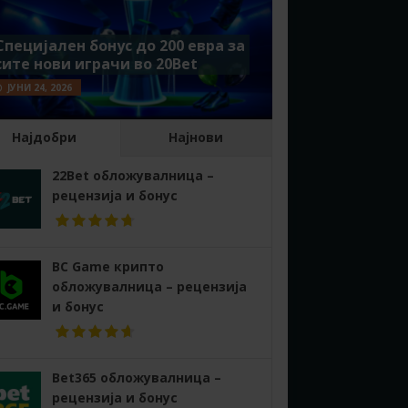
Специјален бонус до 200 евра за
сите нови играчи во 20Bet
ЈУНИ 24, 2026
Најдобри
Најнови
22Bet обложувалница –
рецензија и бонус
BC Game крипто
обложувалница – рецензија
и бонус
Bet365 обложувалница –
рецензија и бонус