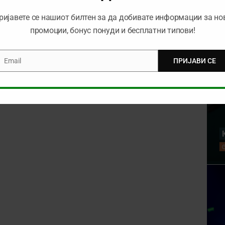
ријавете се нашиот билтен за да добивате информации за но
промоции, бонус понуди и бесплатни типови!
Email
ПРИЈАВИ СЕ
mail
rowser for the next time I comment.