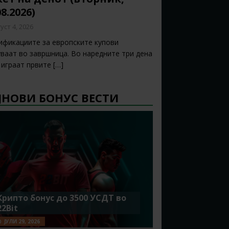
08.2026)
уст 4, 2026
ификациите за европските купови
уваат во завршница. Во наредните три дена
е играат првите
[…]
ЈНОВИ БОНУС ВЕСТИ
Крипто бонус до 3500 УСДТ во
22Bit
ЈУЛИ 29, 2026