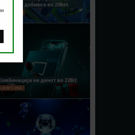
поголема добивка во 20Bet
ви
ЈУЛИ 8, 2026
Комбинација на денот во 22Bit
ЈУЛИ 1, 2026