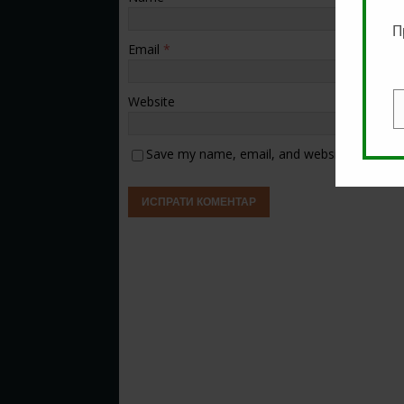
П
Email
*
Website
E
Save my name, email, and website in this b