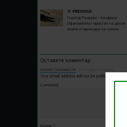
PREVIOUS
Глазгов Ренџерс – Бенфика:
Офанзивниот пристап на двете
екипи е гаранција за голови
BE THE FIRST TO COMMENT
Оставете коментар
Default Comments (0)
Facebook Comments
Your email address will not be published.
Comment
Name
*