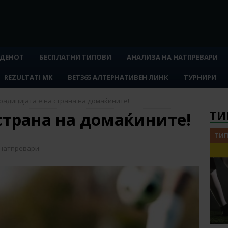
 ДЕНОТ
БЕСПЛАТНИ ТИПОВИ
АНАЛИЗА НА НАТПРЕВАРИ
REZULTATI MK
BET365 АЛТЕРНАТИВЕН ЛИНК
ТУРНИРИ
радицијата е на страна на домаќините!
ТИ
страна на домаќините!
ТИП
 натпревари