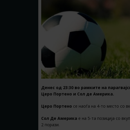
Денес од 23:30 во рамките на парагвај
Церо Портено и Сол де Америка.
Церо Портено
се наоѓа на 4-то место со вк
Сол Де Америка
е на 5-та позиција со вку
2 порази.