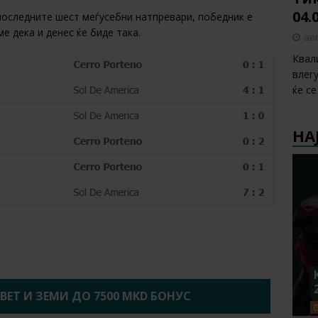
04.
последните шест меѓусебни натпревари, победник е
е дека и денес ќе биде така.
авг
Квал
влег
ќе с
НА
2BET И ЗЕМИ ДО 7500 MKD БОНУС