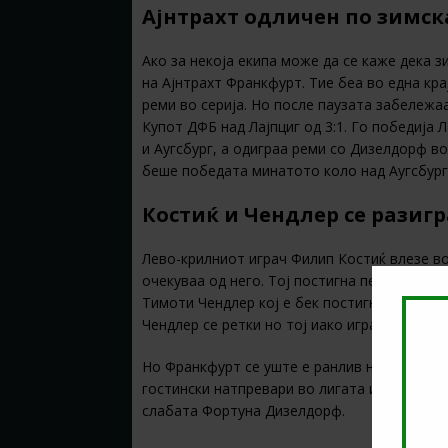
Ајнтрахт одличен по зимск
Ако за некоја екипа може да се каже дека з
на Ајнтрахт Франкфурт. Тие беа во една кра
реми во серија. Но после паузата забележа
Купот ДФБ над Лајпциг од 3:1. Го победија 
и Аугсбург, а одиграа реми со Дизелдорф в
беше победата минатото коло над Аугсбург 
Костиќ и Чендлер се разиг
Лево-крилниот играч Филип Костиќ влезе во
очекуваа од него. Тој постигна пет гола на
Тимоти Чендлер кој е бек постигна четири 
Чендлер се ретки но тој иако игра како бе
Но Франкфурт се уште е ранлив на нивните 
гостински натпревари во лигата и беа ужас
слабата Фортуна Дизелдорф.