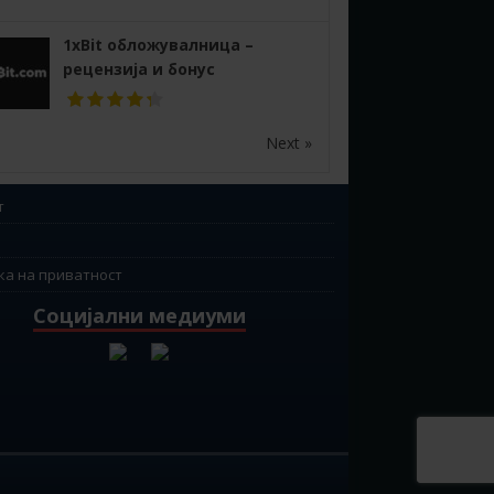
1xBit обложувалница –
рецензија и бонус
Next »
т
ка на приватност
Социјални медиуми