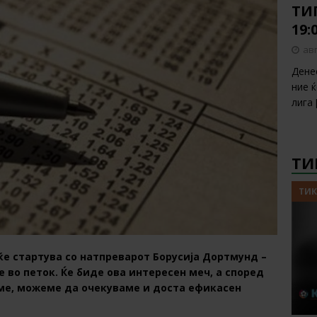
ТИП
19:
авг
Дене
ние 
лига
ТИ
ТИК
ќе стартува со натпреварот Борусија Дортмунд –
е во петок. Ќе биде ова интересен меч, а според
еме, можеме да очекуваме и доста ефикасен