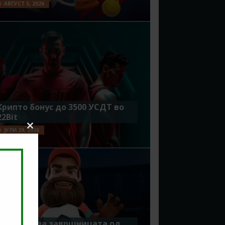
АВГУСТ 5, 2026
Крипто бонус до 3500 УСДТ во
22Bit
ЈУЛИ 29, 2026
Close
this
module
Идеално за завршницата од