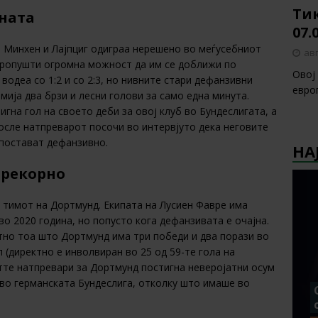
Тик
аната
07.
н Минхен и Лајпциг одиграа нерешено во меѓусебниот
авг
пропушти огромна можност да им се доближи по
Овој
 водеа со 1:2 и со 2:3, но нивните стари дефанзивни
европ
мија два брзи и лесни голови за само една минута.
на гол на своето деби за овој клуб во Бундеслигата, а
осле натпреварот посочи во интервјуто дека неговите
 постават дефанзивно.
НА
прекорно
 тимот на Дортмунд. Екипата на Лусиен Фавре има
во 2020 година, но попусто кога дефанзивата е очајна.
тно тоа што Дортмунд има три победи и два порази во
 (директно е инволвиран во 25 од 59-те гола на
етте натпревари за Дортмунд постигна неверојатни осум
к во германската Бундеслига, отколку што имаше во