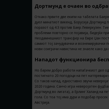
Дортмунд е очаен во одбр
Откако првите две екипи на табелата Баер
дуел минатиот викенд, Борусија Дортмунд 
поразот од 4:3 против Баер Леверкузен. Тие
проблеми повторно се појавија, бидејќи при
Неодамнешниот трансфер на Емре Џан постиг
самиот тој зачудувачки и вознемирувачки п
нови соиграчи навистина не знаеле како да
Нападот функционира бес
Но барем добро работи напаѓачкиот дел од
постигнато 20 погодоци на пет натпревари 
Со таков напад, едноставно звучи невероја
2020 година. Санчо игра неверојатен фудбал
Дортмунд во лигата), а Ерлинг Халанд на п
гола. Со тоа тој има дури и подобар просе
Австрија.