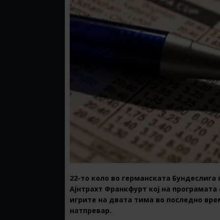
22-то коло во германската Бундеслига 
Ајнтрахт Франкфурт кој на програмата 
игрите на двата тима во последно вр
натпревар.