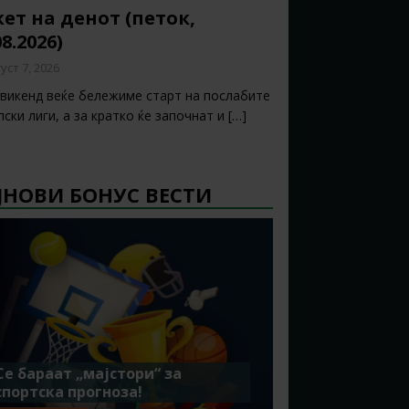
ет на денот (петок,
08.2026)
уст 7, 2026
 викенд веќе бележиме старт на послабите
ски лиги, а за кратко ќе започнат и
[…]
ЈНОВИ БОНУС ВЕСТИ
Се бараат „мајстори“ за
спортска прогноза!