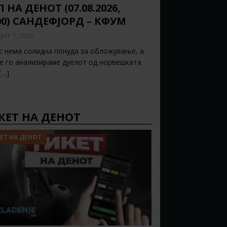
 НА ДЕНОТ (07.08.2026,
00) САНДЕФЈОРД – КФУМ
уст 7, 2026
с нема солидна понуда за обложување, а
ќе го анализираме дуелот од норвешката
[…]
КЕТ НА ДЕНОТ
ЕТ НА ДЕНОТ