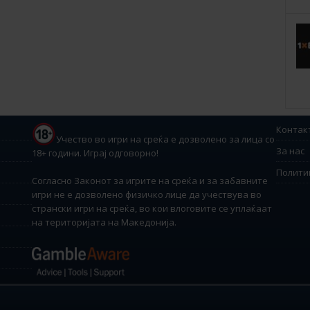
Контак
Учество во игри на среќа е дозволено за лица со
За нас
18+ години. Играј одговорно!
Полити
Согласно Законот за игрите на среќа и за забавните
игри не е дозволено физичко лице да учествува во
странски игри на среќа, во кои влоговите се уплаќаат
на територијата на Македонија.