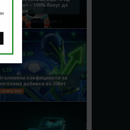
Мундијалот – 100% бонус до
7500 денари
ви
ЈУЛИ 15, 2026
Зголемени коефициенти за
поголема добивка во 20Bet
ЈУЛИ 8, 2026