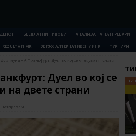
 ДЕНОТ
БЕСПЛАТНИ ТИПОВИ
АНАЛИЗА НА НАТПРЕВАРИ
REZULTATI MK
BET365 АЛТЕРНАТИВЕН ЛИНК
ТУРНИРИ
.Дортмунд – А.Франкфурт: Дуел во кој се очекуваат голови
ТИ
анкфурт: Дуел во кој се
ТИП
и на двете страни
а натпревари