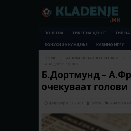
ПОЧЕТНА
ТИКЕТ НА ДЕНОТ
ТИП НА
БОНУСИ ЗА КЛАДЕЊЕ
КАЗИНО ИГРИ
HOME
АНАЛИЗА НА НАТПРЕВАРИ
Б
и на двете страни
Б.Дортмунд – А.Фр
очекуваат голови 
февруари 13, 2020
Jovica
Анализа н