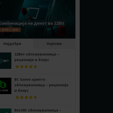
Комбинација на денот во 22Bit
ЈУЛИ 1, 2026
Најдобри
Најнови
22Bet обложувалница –
рецензија и бонус
BC Game крипто
обложувалница – рецензија
и бонус
Bet365 обложувалница –