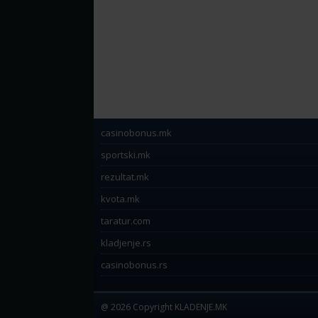
casinobonus.mk
sportski.mk
rezultat.mk
kvota.mk
taratur.com
kladjenje.rs
casinobonus.rs
@ 2026 Copyright KLADENJE.MK