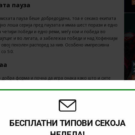
ата пауза
имската пауза беше добредојдена, тоа е секако екипата
јно лоша серија пред паузата и имаа шест порази и едно
а четири победи и едно реми, меѓу кои и победа во
Лајпциг и во лигата, а забележаа победи и над Хофенхајм
о овој пеколен распоред за нив. Особено импресивна
со 5:0.
раа
 добра форма и почна да игра онака како што и сите
 последните четири натпревари, а пак американецот
голови на последните пет меча. Обично, головите на
к, доста е расположен пред противничкиот шеснаесетик.
гостувања. Тие загубија пет од последните седум
ни во последниот натпревар на гости во ремито 1:1 со
БЕСПЛАТНИ ТИПОВИ СЕКОЈА
НЕДЕЛА!