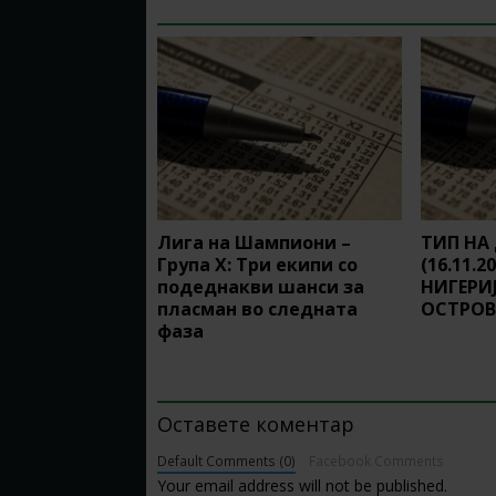
RELATED ARTICLES
Лига на Шампиони –
ТИП НА
Група Х: Три екипи со
(16.11.2
подеднакви шанси за
НИГЕРИ
пласман во следната
ОСТРО
фаза
BE THE FIRST TO COMMENT
Оставете коментар
Default Comments (0)
Facebook Comments
Your email address will not be published.