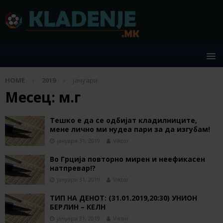
HOME
2019
јануари
Месец:
м.г
Тешко е да се одбијат кладилниците,
мене лично ми нудеа пари за да изгубам!
јануари 31, 2019
Viktor
Во Грција повторно мирен и неефикасен
натпревар!?
јануари 31, 2019
Viktor
ТИП НА ДЕНОТ: (31.01.2019,20:30) УНИОН
БЕРЛИН – КЕЛН
јануари 31, 2019
Viktor