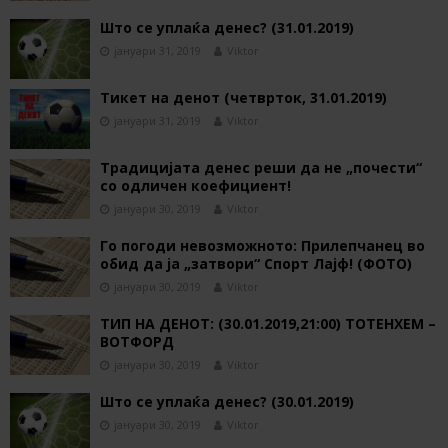
Што се уплаќа денес? (31.01.2019)
јануари 31, 2019
Viktor
Тикет на денот (четврток, 31.01.2019)
јануари 31, 2019
Viktor
Традицијата денес реши да не „почести“
со одличен коефициент!
јануари 30, 2019
Viktor
Го погоди невозможното: Прилепчанец во
обид да ја „затвори“ Спорт Лајф! (ФОТО)
јануари 30, 2019
Viktor
ТИП НА ДЕНОТ: (30.01.2019,21:00) ТОТЕНХЕМ –
ВОТФОРД
јануари 30, 2019
Viktor
Што се уплаќа денес? (30.01.2019)
јануари 30, 2019
Viktor