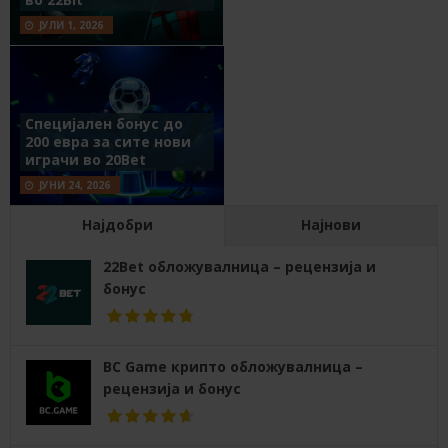
ЈУЛИ 1, 2026
Специјален бонус до
200 евра за сите нови
играчи во 20Bet
ЈУНИ 24, 2026
Најдобри
Најнови
22Bet обложувалница – рецензија и
бонус
BC Game крипто обложувалница –
рецензија и бонус