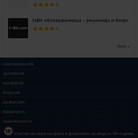
1xBit обложувалница – рецензија и бонус
Next »
casinobonus.mk
sportski.mk
rezultat.mk
kvota.mk
taratur.com
kladjenje.rs
casinobonus.rs
Учество во игри на среќа е дозволено за лица со 18+ години.