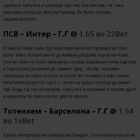
одлично започна и славеше против Локомотив, па така
нерешен исход на овој натпревар би било сосема
задоволително.
ПСВ – Интер – Г.Г @
1.65 во 22Bet
И ова ќе биде еден од поинтересните натпревари во ова
коло. Иако Холанѓаните доживеаа убедлив пораз на Камп
Ноу во првото коло прикажаа сосема задоволителна партија
и Барселона ја мачеа до самиот крај. Интер направи
сензација во првото коло и после 86-та минута иако имаа
негативен резултат од 0:1, сепак на крајот успеаа да земат
три бода од тој натпревар. Овој пат очекуваме отворен дуел
и најмалку по еден гол во двете мрежи.
Тотенхем – Барселона – Г.Г @
1.54
во 1xBet
Каков натпревар не очекува во Лондон. Тотенхем се уште не