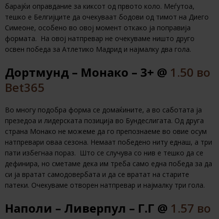
барајќи оправдание за киксот од првото коло. Меѓутоа,
тешко е Белгијците да очекуваат бодови од тимот на Диего
Симеоне, особено во овој момент откако ја поправија
формата. На овој натпревар не очекуваме ништо друго
освен победа за Атлетико Мадрид и најмалку два гола.
Дортмунд – Монако – 3+ @
1.50 во
Bet365
Во многу подобра форма се домаќините, а во саботата ја
презедоа и лидерската позиција во Бундеслигата. Од друга
страна Монако не можеме да го препознаеме во овие осум
натпревари оваа сезона. Немаат победено ниту еднаш, а три
пати избегнаа пораз. Што се случува со нив е тешко да се
дефинира, но сметаме дека им треба само една победа за да
си ја вратат самодовербата и да се вратат на старите
патеки. Очекуваме отворен натпревар и најмалку три гола.
Наполи – Ливерпул – Г.Г @
1.57 во