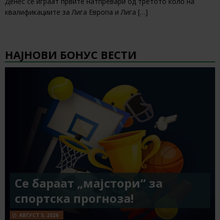
Денес се играат првите натпревари од третото коло на
квалификациите за Лига Европа и Лига
[…]
НАЈНОВИ БОНУС ВЕСТИ
Се бараат „мајстори“ за
спортска прогноза!
АВГУСТ 5, 2026