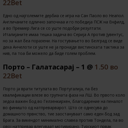
22Bet
Eдно од најголемите дербиа се игра на Сан Паоло во Неапол.
Англичаните одлично започнаа и го победија ПСЖ на Енфилд,
а во Премиер Лига се со уште подобри резултати.
Италијаните имаа тешка задача во Серија А против Јувентус,
но за жал беа поразени. На гостувањето во Белград се виде
дека Анчелоти се уште не ја пронајде вистинската тактика за
нив, па тоа би можело да биде голем проблем.
Порто – Галатасарај – 1 @
1.50 во
22Bet
Порто ја врати титулата во Португалија, па без
квалификации влезе во групната фаза на ЛШ. Во првото коло
зедоа важен бод во Гелзенкирхен, благодарение на пеналот
во финишто од натпреварварот. Што се однесува до
домашното првнство, тие заостануваат само еден бод зад
Брага. За викендот минимално славеа против Тондела, па во
овој натпревар влегуваат мотивирано. Турскиот првак