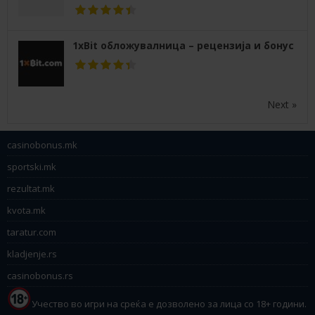
1xBit обложувалница – рецензија и бонус
Next »
casinobonus.mk
sportski.mk
rezultat.mk
kvota.mk
taratur.com
kladjenje.rs
casinobonus.rs
Учество во игри на среќа е дозволено за лица со 18+ години.