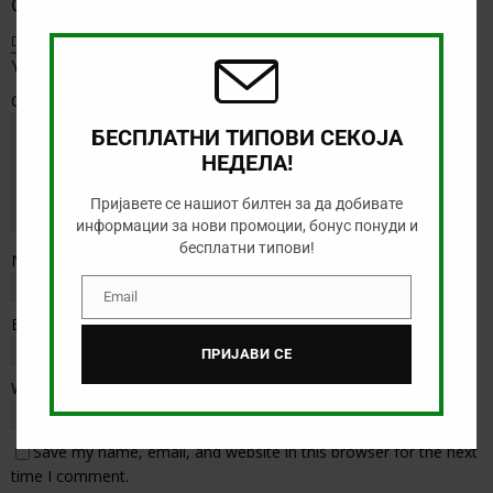
Оставете коментар
this
modu
Default Comments (0)
Facebook Comments
Your email address will not be published.
Comment
БЕСПЛАТНИ ТИПОВИ СЕКОЈА
НЕДЕЛА!
Пријавете се нашиот билтен за да добивате
информации за нови промоции, бонус понуди и
бесплатни типови!
Name
*
Email
Email
Email
*
ПРИЈАВИ СЕ
Website
Save my name, email, and website in this browser for the next
time I comment.