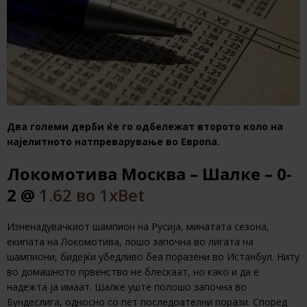
Два големи дерби ќе го одбележат второто коло на
најелитното натпреварување во Европа.
Локомотива Москва – Шалке – 0-
2 @
1.62 во 1xBet
Изненадувачкиот шампион на Русија, минатата сезона,
екипата на Локомотива, лошо започна во лигата на
шампиони, бидејќи убедливо беа поразени во Истанбул. Ниту
во домашното првенство не блескаат, но како и да е
надежта ја имаат. Шалке уште полошо започна во
Бундеслига, односно со пет последоателни порази. Според