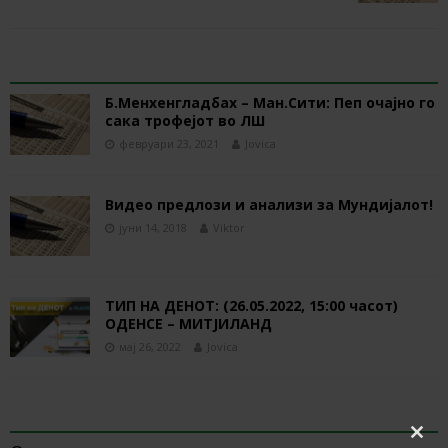
RELATED ARTICLES
Б.Менхенгладбах – Ман.Сити: Пеп очајно го
сака трофејот во ЛШ
февруари 23, 2021
Jovica
Видео предлози и анализи за Мундијалот!
јуни 14, 2018
Viktor
ТИП НА ДЕНОТ: (26.05.2022, 15:00 часот)
ОДЕНСЕ – МИТЈИЛАНД
мај 26, 2022
Jovica
BE THE FIRST TO COMMENT
Clos