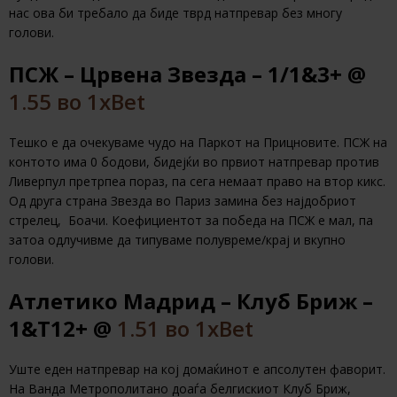
нас ова би требало да биде тврд натпревар без многу
голови.
ПСЖ – Црвена Звезда – 1/1&3+ @
1.55 во 1хBet
Тешко е да очекуваме чудо на Паркот на Прицновите. ПСЖ на
контото има 0 бодови, бидејќи во првиот натпревар против
Ливерпул претрпеа пораз, па сега немаат право на втор кикс.
Од друга страна Звезда во Париз замина без најдобриот
стрелец, Боачи. Коефициентот за победа на ПСЖ е мал, па
затоа одлучивме да типуваме полувреме/крај и вкупно
голови.
Атлетико Мадрид – Клуб Бриж –
1&T12+ @
1.51 во 1xBet
Уште еден натпревар на кој домаќинот е апсолутен фаворит.
На Ванда Метрополитано доаѓа белгискиот Клуб Бриж,