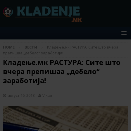
HOME
ВЕСТИ
Кладење.мк РАСТУРА: Сите што вчера
препишаа „дебело“ заработија!
Кладење.мк РАСТУРА: Сите што
вчера препишаа „дебело“
заработија!
август 16, 2018
Viktor