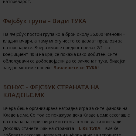
натпреварот.
Фејсбук група – Види ТУКА
На Фејсбук постои група која брои околу 36.000 членови –
кладилничари, а таму многу често се даваат предлози за
натпреварите. Вчера имаше предлог прелаз 2/1 со
коефициент 40 и на крај се покажа како добитен. Сите
обложувачи се добредојдени да се зачленат тука, бидејќи
заедно можеме повеќе!
Зачленете се ТУКА!
БОНУС – ФЕЈСБУК СТРАНАТА НА
КЛАДЕЊЕ.МК
Вчера беше организирана наградна игра за сите фанови на
Кладење.мк. Со тоа се покажува дека Кладење.мк секогаш е
на страна на корисниците и секогаш знае да ги изненади.
Доколку станете фан на страната –
LIKE ТУКА
– вие ќе
добивате секогаш навремени информации за тековните