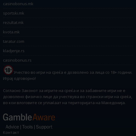
casinobonus.mk
sportski.mk
rezultat.mk
kvota.mk
taratur.com
kladjenje.rs
casinobonus.rs
Учество во игри на среќа е дозволено за лица со 18+ години.
Играј одговорно!
Согласно Законот за игрите на среќа и за забавните игри не е
дозволено физичко лице да учествува во странски игри на среќа,
во кои влоговите се уплаќаат на територијата на Македонија.
Контакт