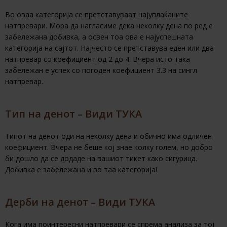
Во оваа категорија се претставуваат најуплаќаните
натпревари. Мора да нагласиме дека неколку дена по ред е
забележана добивка, а освен тоа ова е најуспешната
категорија на сајтот. Најчесто се претставува еден или два
натпревар со коефициент од 2 до 4. Вчера исто така
забележан е успех со погоден коефициент 3.3 на сингл
натпревар.
Тип на денот – Види ТУКА
Типот на денот оди на неколку дена и обично има одличен
коефициент. Вчера не беше кој знае колку голем, но добро
би дошло да се додаде на вашиот тикет како сигурица.
Добивка е забележана и во таа категорија!
Дерби на денот – Види ТУКА
Кога има поинтересни натпревари се спрема анализа за тој