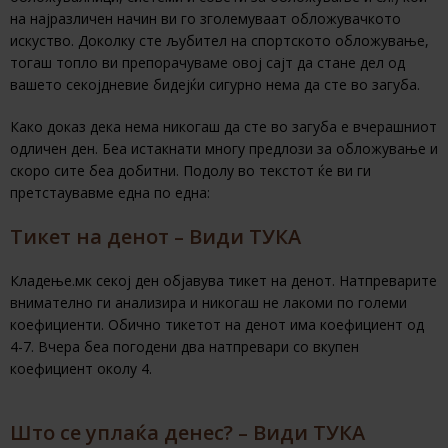
на најразличен начин ви го зголемуваат обложувачкото
искуство. Доколку сте љубител на спортското обложување,
тогаш топло ви препорачуваме овој сајт да стане дел од
вашето секојдневие бидејќи сигурно нема да сте во загуба.
Како доказ дека нема никогаш да сте во загуба е вчерашниот
одличен ден. Беа истакнати многу предлози за обложување и
скоро сите беа добитни. Подолу во текстот ќе ви ги
претстаувавме една по една:
Тикет на денот – Види ТУКА
Кладење.мк секој ден објавува тикет на денот. Натпреварите
внимателно ги анализира и никогаш не лакоми по големи
коефициенти. Обично тикетот на денот има коефициент од
4-7. Вчера беа погодени два натпревари со вкупен
коефициент околу 4.
Што се уплаќа денес? – Види ТУКА