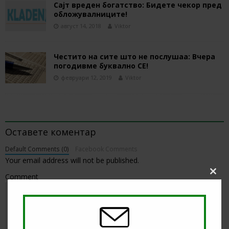
Сајт вреден богатство: Бидете чекор пред
обложувалниците!
август 14, 2018
Viktor
Честито на сите што не послушаа: Вчера
погодивме буквално СЕ!
февруари 12, 2019
Viktor
BE THE FIRST TO COMMENT
Оставете коментар
Default Comments (0)
Facebook Comments
Your email address will not be published.
Comment
Clos
this
modu