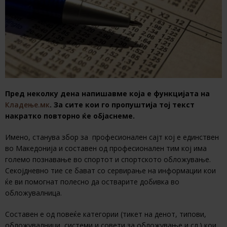
Пред неколку дена напишавме која е функцијата на
Кладење.мк
. За сите кои го пропуштија тој текст
накратко повторно ќе објаснеме.
Имено, станува збор за професионален сајт кој е единствен
во Македонија и составен од професионален тим кој има
големо познавање во спортот и спортското обложување.
Секојдневно тие се бават со сервирање на информации кои
ќе ви помогнат полесно да остварите добивка во
обложувалница.
Составен е од повеќе категории (тикет на денот, типови,
обложувалници, системи и совети за обложување и сл.) кои