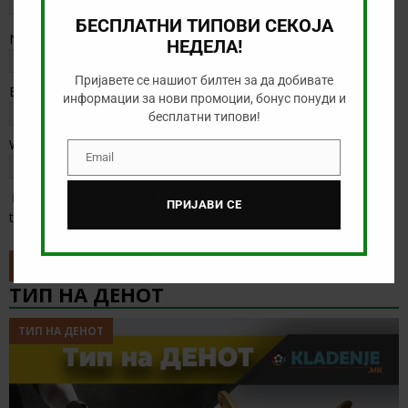
БЕСПЛАТНИ ТИПОВИ СЕКОЈА
Name
*
НЕДЕЛА!
Пријавете се нашиот билтен за да добивате
Email
*
информации за нови промоции, бонус понуди и
бесплатни типови!
Website
Email
Email
Save my name, email, and website in this browser for the next
ПРИЈАВИ СЕ
time I comment.
ТИП НА ДЕНОТ
ТИП НА ДЕНОТ