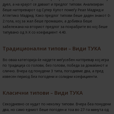
дуел, а на крајот се даваат и предлог типови. Анализиран
беше натпреварот од Супер Купот помеѓу Реал Мадрид и
Атлетико Мадрид. Како предлог типови беше даден знакот 0-
2 гола, кој за жал беше промашен, а добивка беше
забележана на вториот предлог за похрабрите во кој беше
типувано од Х-Х со коефициент 4.40.
Традиционални типови – Види ТУКА
Во оваа категорија ќе најдете меѓусебен натпревар кој игра
по традиција со голови, без голови, победа за домаќинот и
слично. Вчера од понудени 3 типа, погодивме два, а пред
извесен период беа погодени и солидни коефициенти.
Класични типови – Види ТУКА
Секојдневно се нудат по неколку типови. Вчера беа понудени
два, но само едниот беше погоден и тоа во 27-та минута од