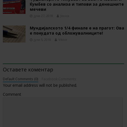
Ќумбев со анализа и типови за денешните
мечеви
јуни 27, 2018
Jovica
Мундијалското 1/4 финале е на прагот: Ова
е понудата од обложувалниците!
јули 5, 2018
Viktor
BE THE FIRST TO COMMENT
Оставете коментар
Default Comments (0)
Facebook Comments
Your email address will not be published.
Comment