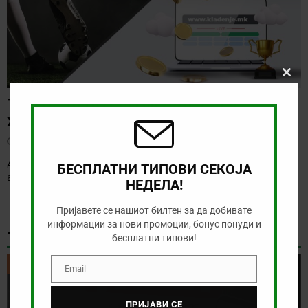
Clos
this
ТИП НА ДЕНОТ (05.08.2026, 21:15)
modu
ХАФНАРФЈАРДАР – РЕЈКАВИК
август 5, 2026
Денес нема солидна понуда за обложување, а ние ќе го
БЕСПЛАТНИ ТИПОВИ СЕКОЈА
анализираме дуелот од исландската лига
[…]
НЕДЕЛА!
Пријавете се нашиот билтен за да добивате
информации за нови промоции, бонус понуди и
ТИКЕТ НА ДЕНОТ
бесплатни типови!
ТИКЕТ НА ДЕНОТ
Email
Email
ПРИЈАВИ СЕ