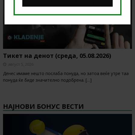
Тикет на денот (среда, 05.08.2026)
август 5, 2026
Денес имаме нешто послаба понуда, но затоа веќе утре таа
понуда ќе биде значително подобрена.
[…]
НАЈНОВИ БОНУС ВЕСТИ