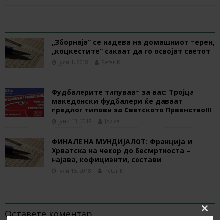
RELATED ARTICLES
„Зборнаја“ се надева на домашниот терен,
„коцкестите“ сакаат да го освојат светот
јули 1, 2018
Petar K.
Фудбалерите типуваат за вас: Тројца
македонски фудбалери ќе даваат
предлог типови за Светското Првенство!!!
јуни 13, 2018
Jovica
ФИНАЛЕ НА МУНДИЈАЛОТ: Франција и
Хрватска на чекор до бесмртноста –
најава, кофициенти, состави
јули 15, 2018
Petar K.
BE THE FIRST TO COMMENT
Оставете коментар
Clos