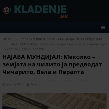
HOME
СВЕТСКО ПРВЕНСТВО - МУНДИЈАЛ ВО РУСИЈА 2018
НАЈАВА МУНДИЈАЛ: Мексико – земјата на чилито ја предводат
Чичарито, Вела и Пералта
НАЈАВА МУНДИЈАЛ: Мексико –
земјата на чилито ја предводат
Чичарито, Вела и Пералта
јуни 7, 2018
Petar K.