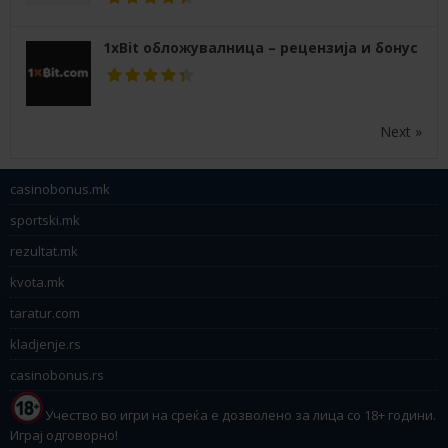
1xBit обложувалница – рецензија и бонус
Next »
casinobonus.mk
sportski.mk
rezultat.mk
kvota.mk
taratur.com
kladjenje.rs
casinobonus.rs
Учество во игри на среќа е дозволено за лица со 18+ години.
Играј одговорно!