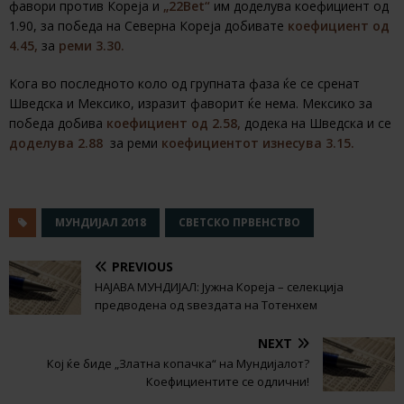
фавори против Кореја и
„22Bet“
им доделува коефициент од
1.90, за победа на Северна Кореја добивате
коефициент од
4.45,
за
реми 3.30.
Кога во последното коло од групната фаза ќе се сренат
Шведска и Мексико, изразит фаворит ќе нема. Мексико за
победа добива
коефициент од 2.58,
додека на Шведска и се
доделува 2.88
за реми
коефициентот изнесува 3.15.
МУНДИЈАЛ 2018
СВЕТСКО ПРВЕНСТВО
PREVIOUS
НАЈАВА МУНДИЈАЛ: Јужна Кореја – селекција
предводена од ѕвездата на Тотенхем
NEXT
Кој ќе биде „Златна копачка“ на Мундијалот?
Коефициентите се одлични!