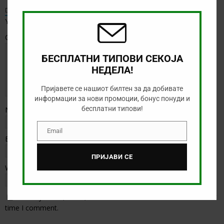
this
modu
Default Comments (0)
Facebook Comments
Your email address will not be published.
Comment
БЕСПЛАТНИ ТИПОВИ СЕКОЈА
НЕДЕЛА!
Пријавете се нашиот билтен за да добивате
информации за нови промоции, бонус понуди и
бесплатни типови!
Name
*
Email
Email
Email
*
ПРИЈАВИ СЕ
Website
Save my name, email, and website in this browser for the next
time I comment.