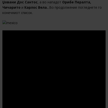
Џовани Дос Сантос
, а во нападот
Орибе Пералта,
Чичарито
и
Карлос Вела.
..Во продолжение погледнете го
конечниот список.