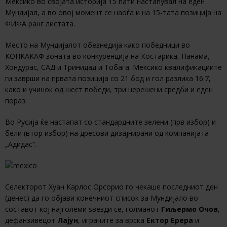
Мексико во својата историја 15 пати настапувал на еден
Мундијал, а во овој момент се наоѓа и на 15-тата позиција на
ФИФА ранг листата.
Meсто на Мундијалот обезнедија како победници во
КОНКАКАФ зоната во конкуренција на Костарика, Панама,
Хондурас, САД и Тринидад и Тобага. Мексико квалификациите
ги заврши на првата позиција со 21 бод и гол разлика 16:7,
како и учинок од шест победи, три нерешени средби и еден
пораз.
Во Русија ќе настапат со стандардните зелени (прв избор) и
бели (втор избор) на дресови дизајнирани од компанијата
„Адидас“.
Селекторот Хуан Карлос Орсорио го чекаше последниот ден
(денес) да го објави конечниот список за Мундијало во
составот кој најголеми ѕвезди се, голманот
Гиљермо Очоа
,
дефанзивецот
Лајун
, играчите за врска
Ектор Ерера
и