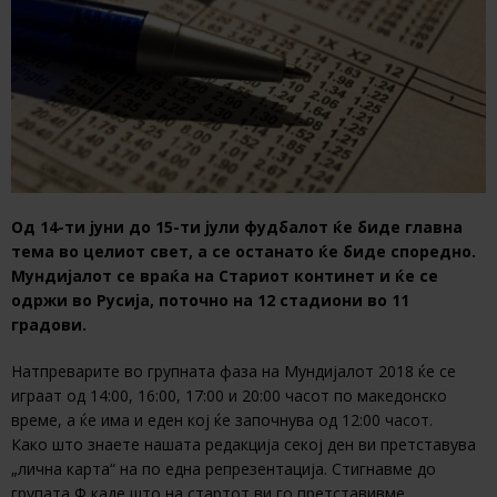
Од 14-ти јуни до 15-ти јули фудбалот ќе биде главна
тема во целиот свет, а се останато ќе биде споредно.
Мундијалот се враќа на Стариот континет и ќе се
одржи во Русија, поточно на 12 стадиони во 11
градови.
Натпреварите во групната фаза на Мундијалот 2018 ќе се
играат од 14:00, 16:00, 17:00 и 20:00 часот по македонско
време, а ќе има и еден кој ќе започнува од 12:00 часот.
Како што знаете нашата редакција секој ден ви претставува
„лична карта“ на по една репрезентација. Стигнавме до
групата Ф каде што на стартот ви го претставивме