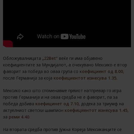
Oбложувалницата „
22Bet“
веќе ги има објавено
коефициентите за Мундијалот, а очекувано Мексико е втор
фаворит за победа во оваа група со
коефициент од 8.00,
после Германија за која
коефициентот изнесува 1.35.
Мексико како што споменавме првиот натпревар го игра
против Германија и на оваа средба не е фаворит, па за
победа добива
коефицинет од 7.10,
додека за триумф на
актуелниот светски шампион
коефициентот изнесува 1.45,
за
реми 4.40.
На втората средба против Јужна Кореја Мексиканците се