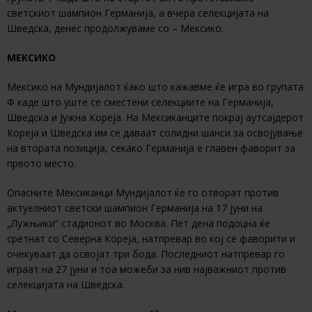
светскиот шампион Германија, а вчера селекцијата на
Шведска, денес продолжуваме со – Мексико.
МЕКСИКО
Мексико на Мундијалот ќако што кажавме ќе игра во групата
Ф каде што уште се сместени селекциите на Германија,
Шведска и Јужна Кореја. На Мексиканците покрај аутсајдерот
Кореја и Шведска им се даваат солидни шанси за освојување
на втората позиција, секако Германија е главен фаворит за
првото место.
Опасните Мексиканци Мундијалот ќе го отворат против
актуелниот светски шампион Германија на 17 јуни на
„Лужњики“ стадионот во Москва. Пет дена подоцна ќе
сретнат со Северна Кореја, натпревар во кој се фаворити и
очекуваат да освојат три бода. Последниот натпревар го
играат на 27 јуни и тоа можеби за нив најважниот против
селекцијата на Шведска.