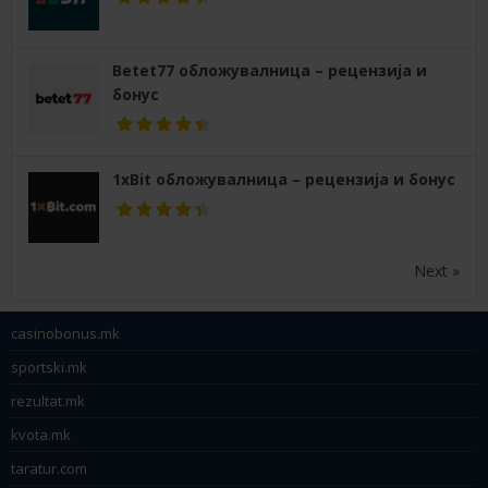
Betet77 обложувалница – рецензија и
бонус
1xBit обложувалница – рецензија и бонус
Next »
casinobonus.mk
sportski.mk
rezultat.mk
kvota.mk
taratur.com