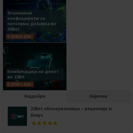
Зголемени
коефициенти за
поголема добивка во
20Bet
ЈУЛИ 8, 2026
Комбинација на денот
во 22Bit
ЈУЛИ 1, 2026
Најдобри
Најнови
22Bet обложувалница – рецензија и
бонус