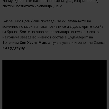
На Мундијалот ќе настапат во гарнитура дизајнирана од
светски познатата компанија „Најк“.
Вчерашниот ден беше последен за објавувањето на
конечниот список, па така познати се и фудбалерите кои ќе
ги бранат боите на оваа репрезенација во Русија. Секако,
најголема ѕвезда во нивниот состав е фудбалерот на
Тотенхем
Сон Хеунг Мин
, а тука е уште и играчот на Свонси,
Ки Судгеунд.