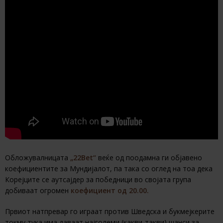
Обложувалницата
„22Bet“
веќе од поодамна ги објавено
коефициентите за Мундијалот, па така со оглед на тоа дека
Корејците се аутсајдер за победници во својата група
добиваат огромен
коефициент од 20.00.
Првиот натпревар го играат против Шведска и букмејкерите
токму тука има даваат најголеми (какви-такви) шанси за