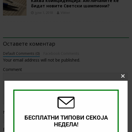
Каква коинциденција: Англичаните ќе
бидат новите Светски шампиони?
јули 1, 2018
Viktor
BE THE FIRST TO COMMENT
Оставете коментар
Default Comments (0)
Facebook Comments
Your email address will not be published.
Comment
Clos
this
modu
Name
*
БЕСПЛАТНИ ТИПОВИ СЕКОЈА
НЕДЕЛА!
Email
*