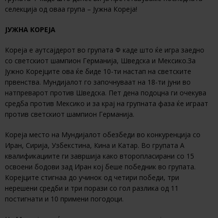
селекција од оваа група – Јужна Кореја!
ЈУЖНА КОРЕЈА
Кореја е аутсајдерот во групата Ф каде што ќе игра заедно
со светскиот шампион Германија, Шведска и Мексико.За
Јужно Корејците ова ќе биде 10-ти настап на светските
првенства. Мундијалот го започнуваат на 18-ти јуни во
натпреварот против Шведска. Пет дена подоцна ги очекува
средба против Мексико и за крај на групната фаза ќе играат
против светскиот шампион Германија.
Кореја место на Мундијалот обезбеди во конкуренција со
Иран, Сирија, Узбекстина, Кина и Катар. Во групата А
квалификациите ги завршија како второпласирани со 15
освоени бодови зад Иран кој беше победник во групата.
Корејците стигнаа до учинок од четири победи, три
нерешени средби и три порази со гол разлика од 11
постигнати и 10 примени погодоци.