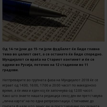
Од 14-ти јуни до 15-ти јули фудбалот ќе биде главна
тема во целиот свет, а се останато ќе биде споредно.
Мундијалот се враќа на Стариот континет и ќе се
одржи во Русија, поточно на 12 стадиони во 11
градови.
Натпреварите во групната фаза на Мундијалот 2018 ќе се
играат од 14:00, 16:00, 17:00 и 20:00 часот по македонско
време, а ќе има и еден кој ќе започнува од 12:00 часот.
Како што знаете нашата редакција секој ден ви претставува
„лична карта“ на по една репрезентација. Стигнавме до
групата Ф каде што денес ви ја претставуваме последната