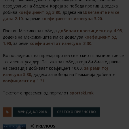
освојување на бодови. Кореја за победа против Шведска
добива
коефициент од 3.80,
додека на
Швеѓаните им се
дава 2.10
, за реми
коефициентот изнесува 3.20.
Против Мексико за победа
добиваат коефициент од 4.95,
додека на Мексиканците им се доделува
коефициент од
1.90,
за реми
коефициентот изнесува 3.30.
Во последниот натпревар против светскиот шампион тие се
тотален атусајдер. Па така за победа која би била еднаква
на сензација добиваат коефицент 10.00,
за реми тој
изнесува 5.30,
додека за победа на Германија добивате
коефициент од 1.31.
Текстот е преземен од порталот
sportski.mk
МУНДИЈАЛ 2018
СВЕТСКО ПРВЕНСТВО
PREVIOUS