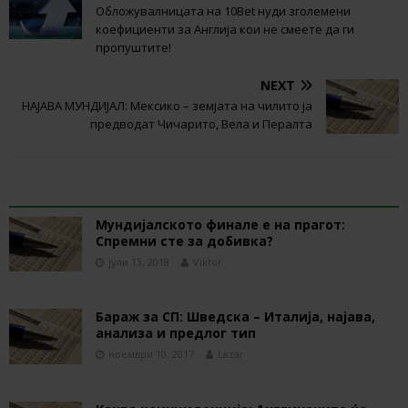
Обложувалницата на 10Bet нуди зголемени
коефициенти за Англија кои не смеете да ги
пропуштите!
NEXT
НАЈАВА МУНДИЈАЛ: Мексико – земјата на чилито ја
предводат Чичарито, Вела и Пералта
RELATED ARTICLES
Мундијалското финале е на прагот:
Спремни сте за добивка?
јули 13, 2018
Viktor
Бараж за СП: Шведска – Италија, најава,
анализа и предлог тип
ноември 10, 2017
Lazar