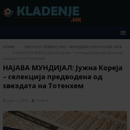
HOME
СВЕТСКО ПРВЕНСТВО - МУНДИЈАЛ ВО РУСИЈА 2018
НАЈАВА МУНДИЈАЛ: Јужна Кореја – селекција предводена од
ѕвездата на Тотенхем
НАЈАВА МУНДИЈАЛ: Јужна Кореја
– селекција предводена од
ѕвездата на Тотенхем
јуни 7, 2018
Petar K.