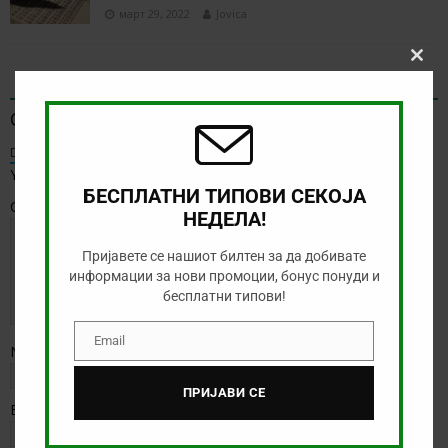
март 29, 2022
Jovica
Clos
BE THE FIRST TO COMMENT
this
modu
Оставете коментар
Default Comments (0)
Facebook Comments
Your email address will not be published.
БЕСПЛАТНИ ТИПОВИ СЕКОЈА
Comment
НЕДЕЛА!
Пријавете се нашиот билтен за да добивате
информации за нови промоции, бонус понуди и
бесплатни типови!
Email
Email
Name
*
ПРИЈАВИ СЕ
Email
*