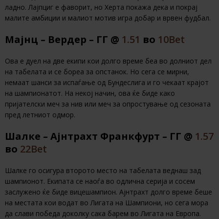
ладно. Лајпциг е фаворит, но Херта покажа дека и покрај
малите амбиции и малиот мотив игра добар и врвен фудбал.
Мајнц – Вердер – ГГ @
1.51
во
10Bet
Ова е дуел на две екипи кои долго време беа во долниот дел
на табелата и се бореа за опстанок. Но сега се мирни,
немаат шанси за испаѓање од Бундеслига и го чекаат крајот
на шампионатот. На некој начин, ова ќе биде како
пријателски меч за нив или меч за опростување од сезоната
пред летниот одмор.
Шалке – Ајнтрахт Франкфурт – ГГ @
1.57
во
22Bet
Шалке го осигура второто место на табелата веднаш зад
шампионот. Екипата се наоѓа во одлична серија и сосем
заслужено ќе биде вицешампион. Ајнтрахт долго време беше
на местата кои водат во Лигата на Шампиони, но сега мора
да слави победа доколку сака барем во Лигата на Европа.