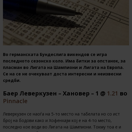
Во германската Бундеслига викендов се игра
последното сезонско коло. Има битки за опстанок, за
пласман во Лигата на Шампиони и Лигата на Европа.
Се на се не очекуваат доста интересни и неизвесни
средби.
Баер Леверкузен – Хановер – 1 @
1.21
во
Pinnacle
Леверкузен се наоѓа на 5-то место на табелата но со ист
број на бодови како и Хофенхајм кој е на 4-то место,
последно кое води во Лигата на Шампиони. Токму тоа е и