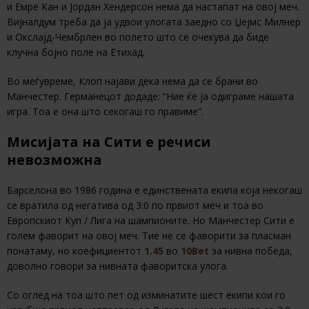
и Емре Кан и Јордан Хендерсон нема да настапат на овој меч.
Вијналдум треба да ја удвои улогата заедно со Џејмс Милнер
и Окслајд-Чембрлен во полето што се очекува да биде
клучна бојно поле на Етихад.
Во меѓувреме, Клоп најави дека нема да се брани во
Манчестер. Германецот додаде: “Ние ќе ја одиграме нашата
игра. Тоа е она што секогаш го правиме”.
Мисијата на Сити е речиси
невозможна
Барселона во 1986 година е единствената екипа која некогаш
се вратила од негатива од 3:0 по првиот меч и тоа во
Европскиот Куп / Лига на шампионите. Но Манчестер Сити е
голем фаворит на овој меч. Тие не се фаворити за пласман
понатаму, но коефициентот
1.45
во
10Bet
за нивна победа,
доволно говори за нивната фаворитска улога.
Со оглед на тоа што пет од изминатите шест екипи кои го