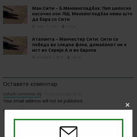
Ман.Сити – Б.Менхенгладбах: Пеп целосно
насочен кон ЛШ, Менхенгладбах нема што
да бара со Сити
март 16, 2021
Jovica
Аталанта – Манчестер Сити: Сити со
победа во следна фаза, домаќинот не е
ист во Серија А и во Европа
ноември 5, 2019
Jovica
BE THE FIRST TO COMMENT
Оставете коментар
Default Comments (0)
Facebook Comments
Your email address will not be published.
Clos
Comment
this
modu