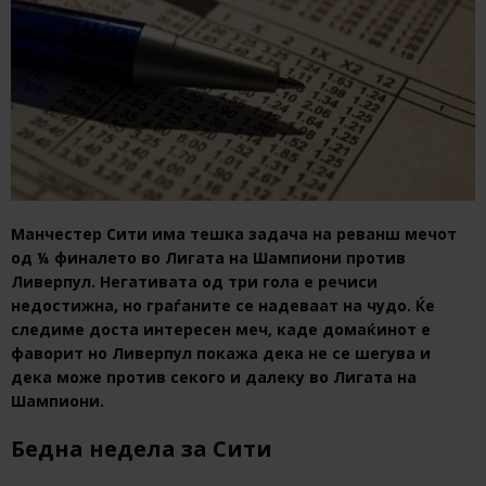
Манчестер Сити има тешка задача на реванш мечот
од ¼ финалето во Лигата на Шампиони против
Ливерпул. Негативата од три гола е речиси
недостижна, но граѓаните се надеваат на чудо. Ќе
следиме доста интересен меч, каде домаќинот е
фаворит но Ливерпул покажа дека не се шегува и
дека може против секого и далеку во Лигата на
Шампиони.
Бедна недела за Сити