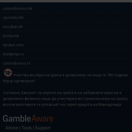
casinobonus.mk
sportski.mk
rezultat.mk
kvota.mk
taratur.com
kladjenje.rs
casinobonus.rs
Учество во игри на среќа е дозволено за лица со 18+ години.
Играј одговорно!
Согласно Законот за игрите на среќа и за забавните игри не е
дозволено физичко лице да учествува во странски игри на среќа,
во кои влоговите се уплаќаат на територијата на Македонија.