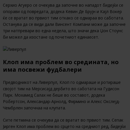
Серхио Агуеро се очекува да започне во нападот бидејќи се
опорави од повредата, додека Кевин Де Брујн и Кајл Вокер
ќе се вратат во првиот тим откако се одмараа во саботата.
Останува да се види дали Винсент Компани може да започне
три натпревари во една недела, што значи дека Џон Стоунс
би можел да изостане од почетниот единаесет.
Клоп има проблем во средината, но
има посвежи фудбалери
Предводникот на Ливерпул, Клоп го одмараше и ротираше
својот тим на Мерсисајд дербито во саботата на Гудисон
Парк. Мохамед Салах не беше во составот, додека
Робертсон, Александар-Арнолд, Фирмино и Алекс Окслејд-
Чембрлен започнаа на клупата.
Сите петмина се очекува да се вратат во првиот тим. Сепак
Јирген Клоп има проблем во срцето на средниот ред, бидејќи