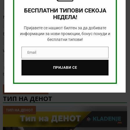
БЕСПЛАТНИ ТИПОВИ СЕКОЈА
НЕДЕЛА!
Name
*
Пријавете се нашиот билтен за да добивате
Email
*
информации за нови промоции, бонус понуди и
бесплатни типови!
Website
Email
Email
Save my name, email, and website in this browser for the next
ПРИЈАВИ СЕ
time I comment.
ТИП НА ДЕНОТ
ТИП НА ДЕНОТ