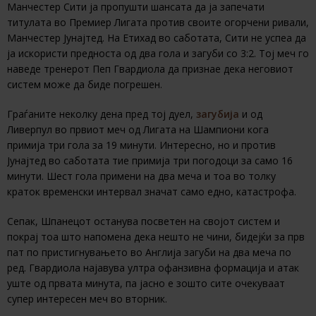
Манчестер Сити ја пропушти шансата да ја запечати
титулата во Премиер Лигата против своите огорчени ривали,
Манчестер Јунајтед. На Етихад во саботата, Сити не успеа да
ја искористи предноста од два гола и загуби со 3:2. Тој меч го
наведе тренерот Пеп Гвардиола да признае дека неговиот
систем може да биде погрешен.
Граѓаните неколку дена пред тој дуел,
загубија
и од
Ливерпул во првиот меч од Лигата на Шампиони кога
примија три гола за 19 минути. Интересно, но и против
Јунајтед во саботата тие примија три погодоци за само 16
минути. Шест гола примени на два меча и тоа во толку
краток временски интервал значат само едно, катастрофа.
Сепак, Шпанецот останува посветен на својот систем и
покрај тоа што напомена дека нешто не чини, бидејќи за прв
пат по пристигнувањето во Англија загуби на два меча по
ред. Гвардиола најавува ултра офанзивна формација и атак
уште од првата минута, па јасно е зошто сите очекуваат
супер интересен меч во вторник.