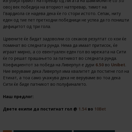
изгубија првиот натпревар од Лигата на шампионите со 3:0
овој век победија на вториот натпревар, тимот на
Гвардиола се надева дека ќе го стори истото. Сепак, ниту
еден од тие пет претходни победници не успеа да го поништи
дефицитот од три гола.
Црвените ќе бидат задоволни со секаков резултат со кои ќе
поминат во следната рунда. Нема да имаат притисок, ќе
играат мирно, а со евентуален еден гол во мрежата на Сити
ќе го решат прашањето за патникот во следната рунда.
Коефициентот за победа на Ливерпул е дури
6.50
во
Unibet
.
Ние веруваме дека Ливерпул има квалитет да постигне гол на
Етихат, а тоа само укажува дека не веруваме во тоа дека
Сити ќе биде патникот во полуфиналето.
Наш предлог:
Двете екипи да постигнат гол @
1.54
во
10Bet