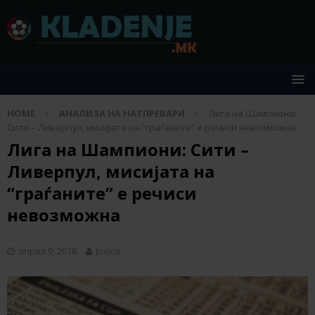
HOME
АНАЛИЗА НА НАТПРЕВАРИ
Лига на Шампиони:
Сити – Ливерпул, мисијата на “граѓаните” е речиси невозможна
Лига на Шампиони: Сити –
Ливерпул, мисијата на
“граѓаните” е речиси
невозможна
април 9, 2018
Jovica