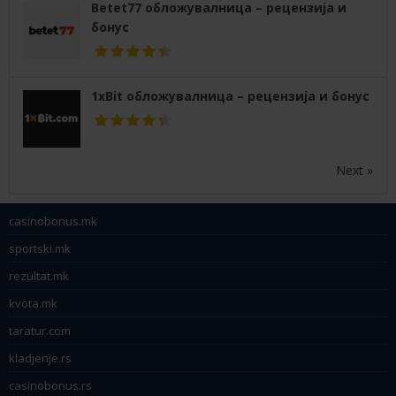
Betet77 обложувалница – рецензија и
бонус
1xBit обложувалница – рецензија и бонус
Next »
casinobonus.mk
sportski.mk
rezultat.mk
kvota.mk
taratur.com
kladjenje.rs
casinobonus.rs