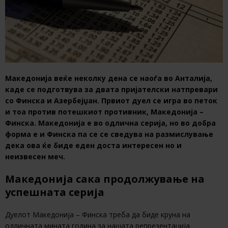
Македонија веќе неколку дена се наоѓа во Анталија,
каде се подготвува за двата пријателски натпревари
со Финска и Азербејџан. Првиот дуел се игра во петок
и тоа против потешкиот противник, Македонија –
Финска. Македонија е во одлична серија, но во добра
форма е и Финска па се се сведува на размислување
дека ова ќе биде еден доста интересен но и
неизвесен меч.
Македонија сака продолжување на
успешната серија
Дуелот Македонија – Финска треба да биде круна на
одличната мината година за нашата репрезентација.