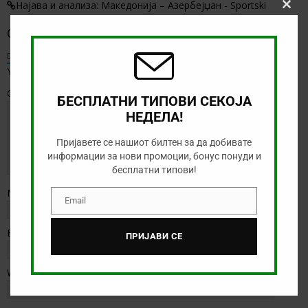
Најава и анализа: Македонија – Азербејџан - Sportski
Clos
this
Оставете коментар
modu
Default Comments (2)
Facebook Comments
Your email address will not be published.
Comment
БЕСПЛАТНИ ТИПОВИ СЕКОЈА
НЕДЕЛА!
Пријавете се нашиот билтен за да добивате
информации за нови промоции, бонус понуди и
бесплатни типови!
Name
*
Email
Email
Email
*
ПРИЈАВИ СЕ
Website