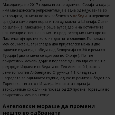
Македонија во 2017 година играше одлично. Серијата која ја
има македонската репрезентација е една од најубавите во
историјата, 10 меча во кои забележа 5
победи
, 4 нерешени
средби и само еден пораз и тоа од моќната Шпанија. Освен
со Шпанија, Македонија беше аутсајдер и на останатите
натпревари освен на првиот и предпоследниот меч против
Лихтенштајн против кого на два пати славеше. По првиот
меч со Лихтеншатјн следеа два пријателски меча и две
одлични изданија, победа над Белорусија со 3:0 и реми со
Турција ( двата меча се одиграа во Скопје ). По тие
пријателски мечеви дојде и поразот од Шпанија со 1:2. На
ред дојде Израел и победата во Тел Авив со 0:1, како и
ремито против Албанија во Струмица 1:1. Следуваше
наградата за одличната година, односно ремито и бодот во
Торино кај гигантот Италија. Минатата година ја
заокруживме со одлична победа од 2:0 против Норвешка во
пријателски меч во Скопје.
Ангеловски мораше да промени
нешто во одбраната