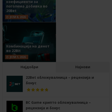
коефициенти за
поголема добивка во
20Bet
ЈУЛИ 8, 2026
Комбинација на денот
во 22Bit
ЈУЛИ 1, 2026
Најдобри
Најнови
22Bet обложувалница – рецензија и
бонус
BC Game крипто обложувалница –
рецензија и бонус