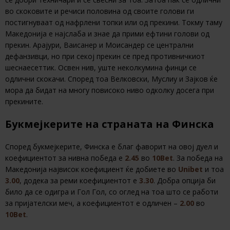
во скоковите и речиси половина од своите голови ги
постигнуваат од нафрлени топки или од прекини. Токму таму
Македонија е најслаба и знае да прими ефтини голови од
прекин. Арајури, Ваисанер и Моисандер се централни
дефанзивци, но при секој прекин се пред противничкиот
шеснаесеттик. Освен нив, уште неколкумина финци се
одлични скокачи. Според тоа Велковски, Муслиу и Зајков ќе
мора да бидат на многу повисоко ниво одколку досега при
прекините.
Букмејкерите на страната на Финска
Според букмејкерите, Финска е благ фаворит на овој дуел и
коефициентот за нивна победа е
2.45
во
10Bet
. За победа на
Македонија највисок коефициент ќе добиете во
Unibet
и тоа
3.00
, додека за реми коефициентот е
3.30
. Добра опција би
било да се одигра и Гол Гол, со оглед на тоа што се работи
за пријателски меч, а коефициентот е одличен –
2.00
во
10Bet
.