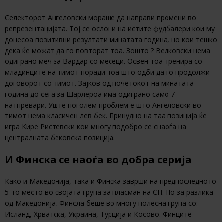
Селекторот Ангеловски мораше да направи промени во
репрезентацијата. Тој се ослони на истите фудбалери кои му
донесоа позитивни резултати минатата година, но кои тешко
дека ќе можат да го повторат тоа. Зошто ? Велковски нема
одиграно меч за Вардар со месеци. Освен тоа тренира со
младинците на тимот поради тоа што одби да го продолжи
договорот со тимот. Зајков од почетокот на минатата
година до сега за Шарлероа има одиграно само 7
натпревари. Уште поголем проблем е што Ангеловски во
тимот нема класичен лев бек. Принудно на таа позиција ќе
игра Кире Ристевски кои многу подобро се снаоѓа на
централната бековска позиција.
И Финска се наоѓа во добра серија
Како и Македонија, така и Финска заврши на предпоследното
5-то место во својата група за пласман на СП. Но за разлика
од Македонија, Финсла беше во многу полесна група со:
Исланд, Хрватска, Украина, Турција и Косово. Финците