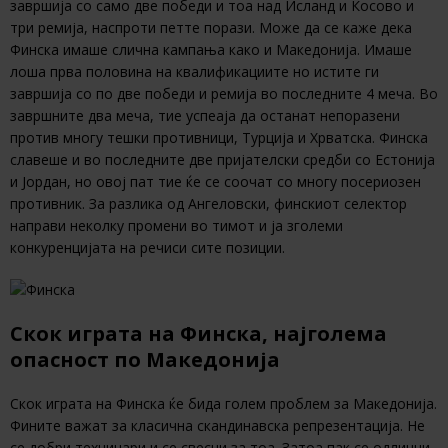
завршија со само две победи и тоа над Исланд и Косово и
три ремија, наспроти петте порази. Може да се каже дека
Финска имаше слична кампања како и Македонија. Имаше
лоша прва половина на квалификациите но истите ги
завршија со по две победи и ремија во последните 4 меча. Во
завршните два меча, тие успеаја да останат непоразени
против многу тешки противници, Турција и Хрватска. Финска
славеше и во последните две пријателски средби со Естонија
и Јордан, но овој пат тие ќе се соочат со многу посериозен
противник. За разлика од Ангеловски, финскиот селектор
направи неколку промени во тимот и ја зголеми
конкуренцијата на речиси сите позиции.
Скок играта на Финска, најголема
опасност по Македонија
Скок играта на Финска ќе бида голем проблем за Македонија.
Фините важат за класична скандинавска репрезентација. Не
се добри техничари и се свесни за тоа. Затоа пак се одлични