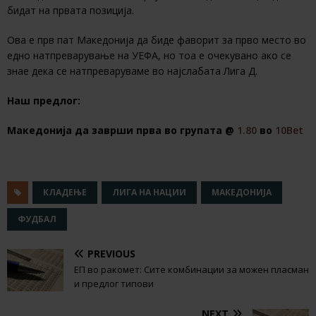
бидат на првата позиција.
Ова е прв пат Македонија да биде фаворит за прво место во
едно натпреварување на УЕФА, но тоа е очекувано ако се
знае дека се натпреваруваме во најслабата Лига Д.
Наш предлог:
Македонија да заврши прва во групата @
1.80
во
10Bet
КЛАДЕЊЕ
ЛИГА НА НАЦИИ
МАКЕДОНИЈА
ФУДБАЛ
PREVIOUS
ЕП во ракомет: Сите комбинации за можен пласман
и предлог типови
NEXT