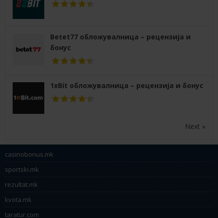
Betet77 обложувалница – рецензија и
бонус
1xBit обложувалница – рецензија и бонус
Next »
casinobonus.mk
sportski.mk
rezultat.mk
kvota.mk
taratur.com