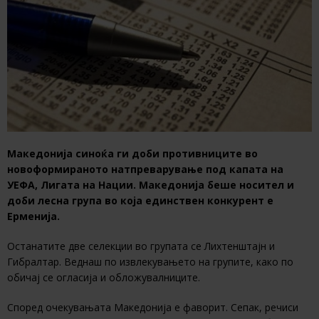
Македонија синоќа ги доби противниците во
новоформираното натпреварување под капата на
УЕФА, Лигата на Нации. Македонија беше носител и
доби лесна група во која единствен конкурент е
Ерменија.
Останатите две селекции во групата се Лихтенштајн и
Гибралтар. Веднаш по извлекувањето на групите, како по
обичај се огласија и обложувалниците.
Според очекувањата Македонија е фаворит. Сепак, речиси