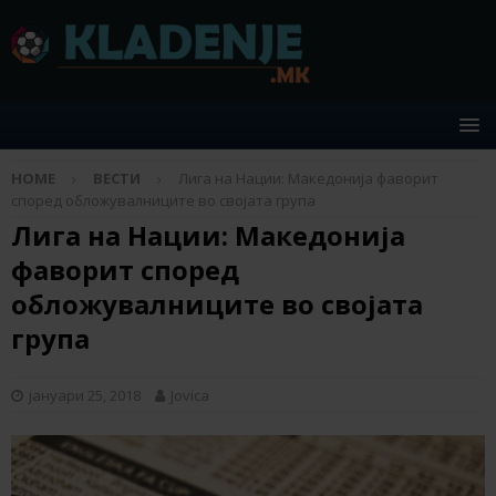
HOME
ВЕСТИ
Лига на Нации: Македонија фаворит
според обложувалниците во својата група
Лига на Нации: Македонија
фаворит според
обложувалниците во својата
група
јануари 25, 2018
Jovica