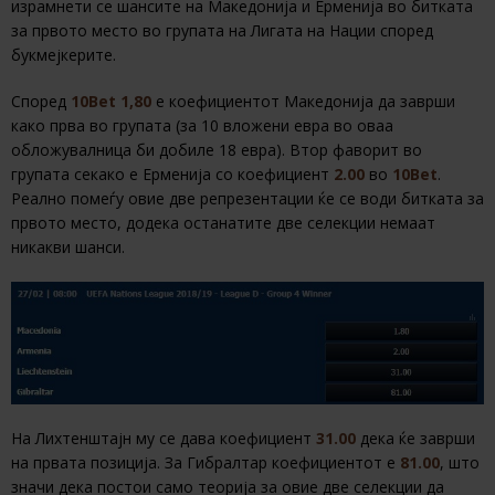
израмнети се шансите на Македонија и Ерменија во битката
за првото место во групата на Лигата на Нации според
букмејкерите.
Според
10Bet
1,80
е коефициентот Македонија да заврши
како прва во групата (за 10 вложени евра во оваа
обложувалница би добиле 18 евра). Втор фаворит во
групата секако е Ерменија со коефициент
2.00
во
10Bet
.
Реално помеѓу овие две репрезентации ќе се води битката за
првото место, додека останатите две селекции немаат
никакви шанси.
На Лихтенштајн му се дава коефициент
31.00
дека ќе заврши
на првата позиција. За Гибралтар коефициентот е
81.00
, што
значи дека постои само теорија за овие две селекции да