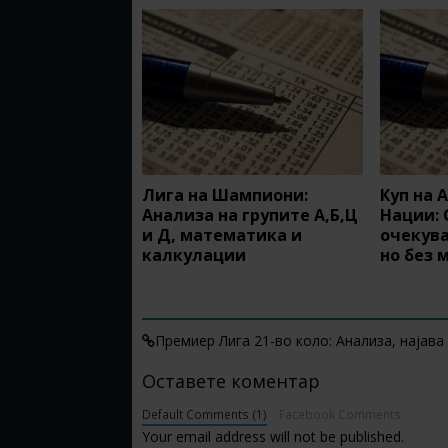
Лига на Шампиони:
Куп на 
Анализа на групите А,Б,Ц
Нации: 
и Д, математика и
очекува
калкулации
но без 
1 TRACKBACK / PINGBACK
Премиер Лига 21-во коло: Анализа, најава
Оставете коментар
Default Comments (1)
Facebook Comments
Your email address will not be published.