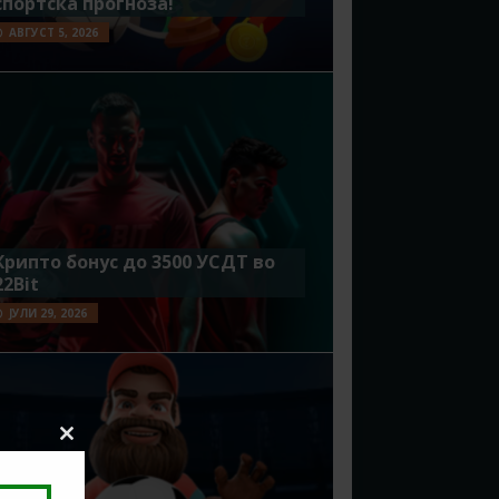
спортска прогноза!
АВГУСТ 5, 2026
Крипто бонус до 3500 УСДТ во
22Bit
ЈУЛИ 29, 2026
Close
this
module