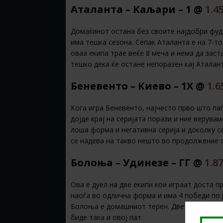
Аталанта – Каљари – 1 @
1.4
Домаќинот остана без своите најдобри фуд
има тешка сезона. Сепак Аталанта е на 7-то
оваа екипа трае веќе 8 меча и нема да заст
тешко дека ќе остане непоразен кај Аталант
Беневенто – Киево – 1Х @
1.6
Кога игра Беневенто, најчесто прво што паѓ
дојде крај на серијата порази и ние верувам
лоша форма и негативна серија и доколку с
се надева на такво нешто во продолжение о
Болоња – Удинезе – ГГ @
1.8
Ова е дуел на две екипи кои играат доста 
наоѓа во одлична форма и има 4 победи по 
Болоња е домашниот терен. Двете екипи иг
биде така и овој пат.