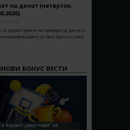
ет на денот (четврток,
08.2026)
уст 6, 2026
с се играат првите натпревари од третото
 на квалификациите за Лига Европа и Лига
ЈНОВИ БОНУС ВЕСТИ
Се бараат „мајстори“ за