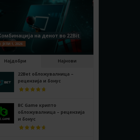
Комбинација на денот во 22Bit
ЈУЛИ 1, 2026
Најдобри
Најнови
22Bet обложувалница –
рецензија и бонус
BC Game крипто
обложувалница – рецензија
и бонус