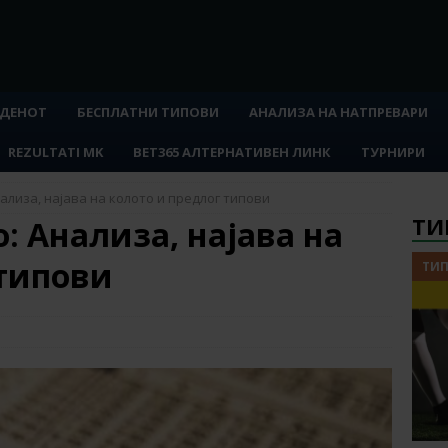
 ДЕНОТ
БЕСПЛАТНИ ТИПОВИ
АНАЛИЗА НА НАТПРЕВАРИ
REZULTATI MK
BET365 АЛТЕРНАТИВЕН ЛИНК
ТУРНИРИ
нализа, најава на колото и предлог типови
ТИ
о: Анализа, најава на
 типови
ТИП