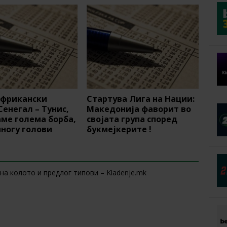
Африкански
Стартува Лига на Нации:
Сенегал – Тунис,
Македонија фаворит во
ме голема борба,
својата група според
многу голови
букмејкерите !
 на колото и предлог типови – Kladenje.mk