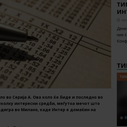
ТИП
ИН
авг
Дене
ние 
Конф
ТИ
ТИК
оло во Серија А. Ова коло ќе биде и последно во
неколку интересни средби, меѓутоа мечот што
одигра во Милано, каде Интер е домаќин на