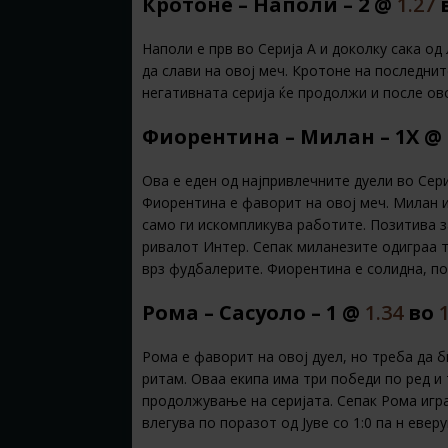
Кротоне – Наполи – 2 @
1.27
Наполи е прв во Серија А и доколку сака од
да слави на овој меч. Кротоне на последнит
негативната серија ќе продолжи и после ово
Фиорентина – Милан – 1Х @
Ова е еден од најпривлечните дуели во Сери
Фиорентина е фаворит на овој меч. Милан 
само ги искомпликува работите. Позитива з
ривалот Интер. Сепак миланезите одиграа т
врз фудбалерите. Фиорентина е солидна, по
Рома – Сасуоло – 1 @
1.34
во
Рома е фаворит на овој дуел, но треба да 
ритам. Оваа екипа има три победи по ред и
продолжување на серијата. Сепак Рома игра
влегува по поразот од Јуве со 1:0 па н еве