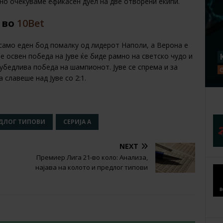
 но очекуваме ефикасен дуел на две отворени екипи.
во
10Bet
со само еден бод помалку од лидерот Наполи, а Верона е
е освен победа на Јуве ќе биде рамно на светско чудо и
 убедлива победа на шампионот. Јуве се спрема и за
славеше над Јуве со 2:1.
ДЛОГ ТИПОВИ
СЕРИЈА А
NEXT
Премиер Лига 21-во коло: Анализа,
најава на колото и предлог типови