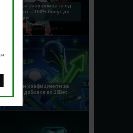
Идеално за завршницата од
Мундијалот – 100% бонус до
7500 денари
ЈУЛИ 15, 2026
ви
Зголемени коефициенти за
поголема добивка во 20Bet
ЈУЛИ 8, 2026