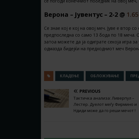
се погоди конечниот победник на овој меч,
Верона – Јувентус – 2-2 @
1.65
Се знае кој е кој на овој меч. Јуве е втор 
предпоследна со само 13 бода по 18 меча. С
затоа можете да ја одиграте секоја игра за
одмазда бидејќи на предходниот меч Верона 
КЛАДЕЊЕ
ОБЛОЖУВАЊЕ
ПРЕ
PREVIOUS
Тактичка анализа: Ливерпул –
Лестер. Дуелот меѓу Фирмино и
Ндиди може да го реши мечот !
RELATED ARTICLES