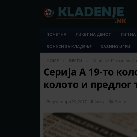
ПОЧЕТНА
ТИКЕТ НА ДЕНОТ
ТИП НА
БОНУСИ ЗА КЛАДЕЊЕ
КАЗИНО ИГРИ
HOME
ВЕСТИ
Серија А 19-то коло: А
Серија А 19-то кол
колото и предлог
декември 29, 2017
Jovica
Вести