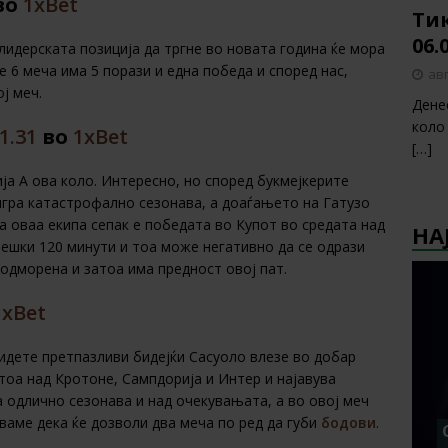
во
1xBet
Тик
06.
 лидерската позиција да тргне во новата година ќе мора
е 6 меча има 5 порази и една победа и според нас,
авг
ј меч.
Дене
коло
1.31
во
1xBet
[…]
ја А ова коло. Интересно, но според букмејкерите
игра катастрофално сезонава, а доаѓањето на Гатузо
а оваа екипа сепак е победата во Купот во средата над
НА
ешки 120 минути и тоа може негативно да се одрази
одморена и затоа има предност овој пат.
1xBet
бидете претпазливи бидејќи Сасуоло влезе во добар
 тоа над Кротоне, Сампдорија и Интер и најавува
 одлично сезонава и над очекувањата, а во овој меч
руваме дека ќе дозволи два меча по ред да губи
бодови
.