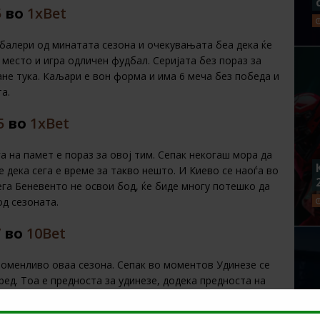
5
во
1xBet
балери од минатата сезона и очекувањата беа дека ќе
 место и игра одличен фудбал. Серијата без пораз за
ане тука. Каљари е вон форма и има 6 меча без победа и
а.
5
во
1xBet
а на памет е пораз за овој тим. Сепак некогаш мора да
е дека сега е време за такво нешто. И Киево се наоѓа во
ега Беневенто не освои бод, ќе биде многу потешко да
д сезоната.
7
во
10Bet
променливо оваа сезона. Сепак во моментов Удинезе се
ред. Тоа е предноста за удинезе, додека предноста на
раат доста ефикасно сезонава и нема причина да не