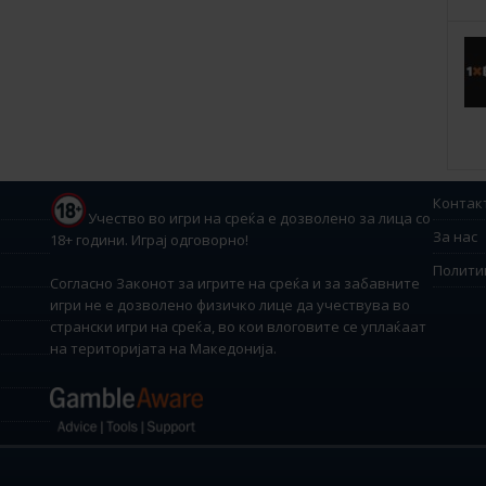
Контак
Учество во игри на среќа е дозволено за лица со
За нас
18+ години. Играј одговорно!
Полити
Согласно Законот за игрите на среќа и за забавните
игри не е дозволено физичко лице да учествува во
странски игри на среќа, во кои влоговите се уплаќаат
на територијата на Македонија.