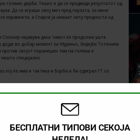
дно големо дерби. Тешко е да се предвиди резултатот од
ауза. Да се играше овој меч пред паузата, за мене
 се израмнети, а Спарси ја немаат ниту предноста од
 и Солскер најавува дека тимот ќе продолжи уште
а дојде во добар момент за Мурињо, бидејќи Тотенхем
а против својот поранешен тим па голема е
 нешто специјално.
о кој ќе има и тактика и борба и би одиграл ГГ со
НОРВИЧ - САУТЕМПТОН
ПРЕМИЕР ЛИГА
 - МАНЧЕСТЕР ЈУНАЈТЕД
БЕСПЛАТНИ ТИПОВИ СЕКОЈА
NEXT
НЕДЕЛА!
)
ТИП НА ДЕНОТ: (19.06.2020,21:15)