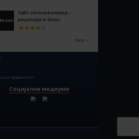
1xBit обложувалница –
рецензија и бонус
Next »
т
ка на приватност
Социјални медиуми