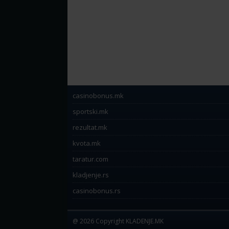
casinobonus.mk
sportski.mk
rezultat.mk
kvota.mk
taratur.com
kladjenje.rs
casinobonus.rs
@ 2026 Copyright KLADENJE.MK