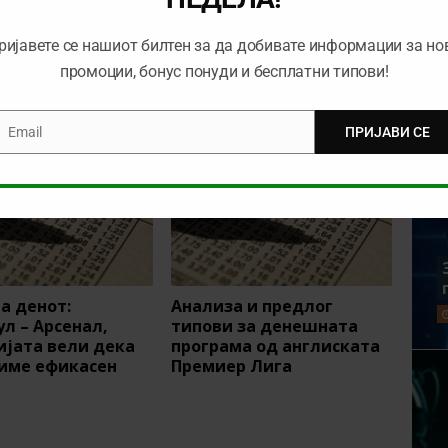
ТОТЕНХЕМ – МАНЧЕСТЕР ЈУНАЈТЕД
ријавете се нашиот билтен за да добивате информации за но
промоции, бонус понуди и бесплатни типови!
Email
ПРИЈАВИ СЕ
mail
а денот:
Анализа и предлог
л – Арсенал,
типови за денешната
ијата вели дека
програма од англиската
диме ефикасен
Премиер Лига