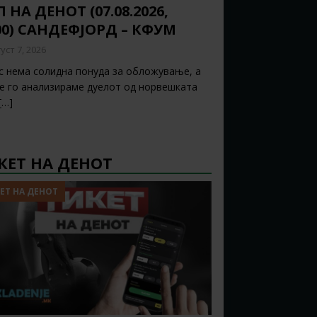
 НА ДЕНОТ (07.08.2026,
00) САНДЕФЈОРД – КФУМ
уст 7, 2026
с нема солидна понуда за обложување, а
ќе го анализираме дуелот од норвешката
[…]
КЕТ НА ДЕНОТ
ЕТ НА ДЕНОТ