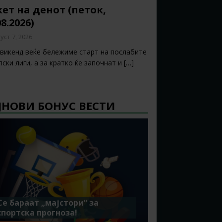
ет на денот (петок,
08.2026)
уст 7, 2026
 викенд веќе бележиме старт на послабите
ски лиги, а за кратко ќе започнат и
[…]
ЈНОВИ БОНУС ВЕСТИ
Се бараат „мајстори“ за
спортска прогноза!