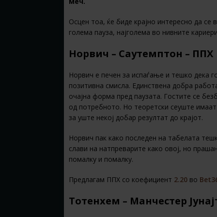
меч.
Осцен тоа, ќе биде крајно интересно да се 
голема пауза, најголема во нивните кариери
Норвич – Саутемптон – ППХ
Норвич е печен за испаѓање и тешко дека г
позитивна смисла. Единствена добра работа
очајна форма пред паузата. Гостите се без
од потребното. Но теоретски сеуште имаат
за уште некој добар резултат до крајот.
Норвич пак како последен на табелата тешк
слави на натпреварите како овој, но прашањ
помалку и помалку.
Предлагам ППХ со коефициент
2.20
во
Bet3
Тотенхем – Манчестер Јунајт