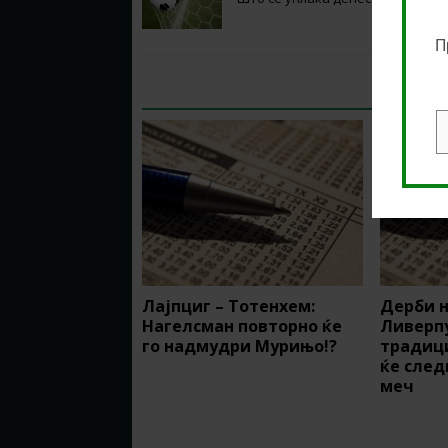
П
RELATED ARTICLES
E
Лајпциг – Тотенхем:
Дерби н
Нагелсман повторно ќе
Ливерпу
го надмудри Мурињо!?
традиц
ќе сле
меч
BE THE FIRST TO COMMENT