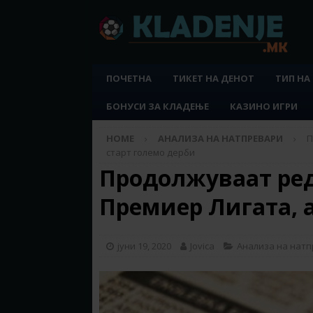
ПОЧЕТНА
ТИКЕТ НА ДЕНОТ
ТИП НА
БОНУСИ ЗА КЛАДЕЊЕ
КАЗИНО ИГРИ
HOME
АНАЛИЗА НА НАТПРЕВАРИ
П
старт големо дерби
Продолжуваат ред
Премиер Лигата, а
јуни 19, 2020
Jovica
Анализа на нат