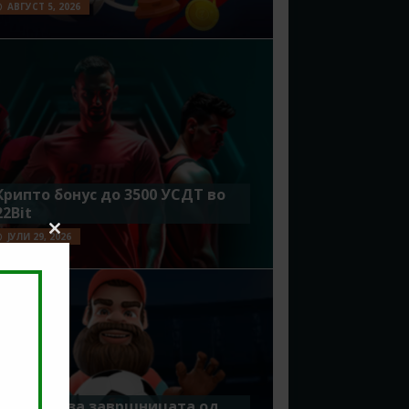
АВГУСТ 5, 2026
Крипто бонус до 3500 УСДТ во
22Bit
ЈУЛИ 29, 2026
Close
this
module
Идеално за завршницата од