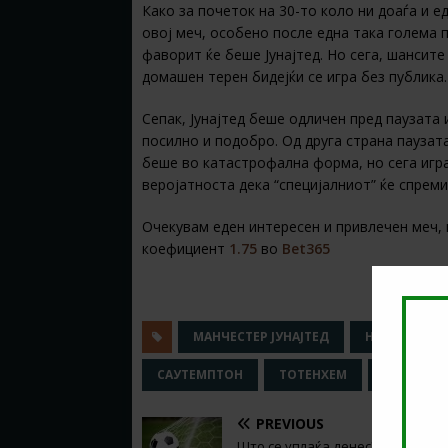
Како за почеток на 30-то коло ни доаѓа и е
овој меч, особено после една така голема п
фаворит ќе беше Јунајтед. Но сега, шансите
домашен терен бидејќи се игра без публика.
Сепак, Јунајтед беше одличен пред паузата
посилно и подобро. Од друга страна паузат
беше во катастрофална форма, но сега игр
веројатноста дека “специјалниот” ќе спреми
Очекувам еден интересен и привлечен меч, в
коефициент
1.75
во
Bet365
МАНЧЕСТЕР ЈУНАЈТЕД
НОРВИЧ
САУТЕМПТОН
ТОТЕНХЕМ
ТОТЕНХЕМ
PREVIOUS
Што се уплаќа денес? (19.06.2020