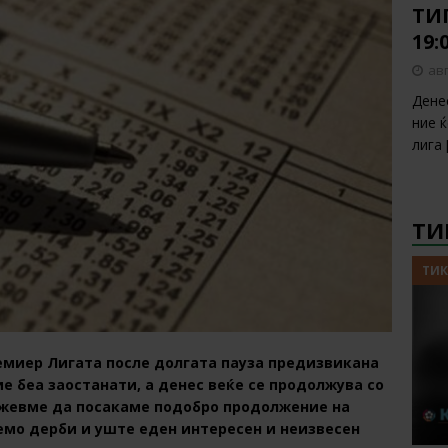
ТИП
19:
авг
Дене
ние 
лига
ТИ
ТИК
емиер Лигата после долгата пауза предизвикана
е беа заостанати, а денес веќе се продолжува со
можевме да посакаме подобро продолжение на
емо дерби и уште еден интересен и неизвесен