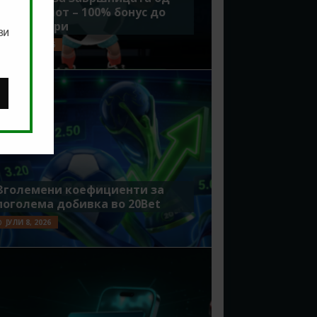
Мундијалот – 100% бонус до
7500 денари
ви
ЈУЛИ 15, 2026
Зголемени коефициенти за
поголема добивка во 20Bet
ЈУЛИ 8, 2026