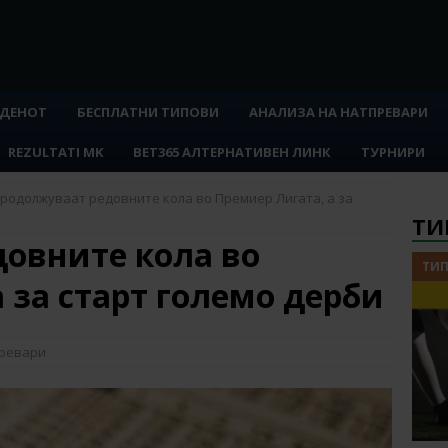
 ДЕНОТ
БЕСПЛАТНИ ТИПОВИ
АНАЛИЗА НА НАТПРЕВАРИ
REZULTATI MK
BET365 АЛТЕРНАТИВЕН ЛИНК
ТУРНИРИ
родолжуваат редовните кола во Премиер Лигата, а за
ТИ
овните кола во
ТИП
 за старт големо дерби
превари