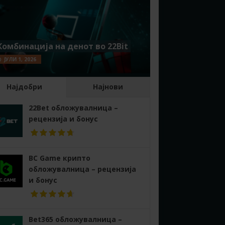
Комбинација на денот во 22Bit
ЈУЛИ 1, 2026
Најдобри
Најнови
22Bet обложувалница –
рецензија и бонус
BC Game крипто
обложувалница – рецензија
и бонус
Bet365 обложувалница –