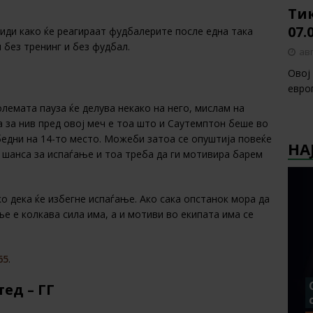
Тик
07.
види како ќе реагираат фудбалерите после една така
 без тренинг и без фудбал.
авг
Овој
европ
олемата пауза ќе делува некако на него, мислам на
 за нив пред овој меч е тоа што и Саутемптон беше во
бедни на 14-то место. Можеби затоа се опуштија повеќе
НА
 шанса за испаѓање и тоа треба да ги мотивира барем
о дека ќе избегне испаѓање. Ако сака опстанок мора да
е е колкава сила има, а и мотиви во екипата има се
65
.
ед – ГГ